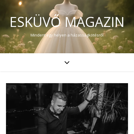
ESKÜVŐ MAGAZIN
Mindent egy helyen a házasságkötésről