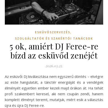
,
ESKÜVŐSZERVEZÉS
SZOLGÁLTATÓK ÉS SZAKÉRTŐI TANÁCSOK
5 ok, amiért DJ Feree-re
bízd az esküvőd zenéjét
2026.03.25.
Az esküvői DJ kiválasztása nem egyszerű döntés – elvégre
az este hangulatát, a tánctér energiáját és a vendégek
élményét egyetlen ember kezeli majd órákon át. Ha tehát
profi szakembert keresel, aki nem csupán zenél, hanem
komplett élményt teremt, mutatjuk, miért esik a választás
újra és újra DJ Feree-re.