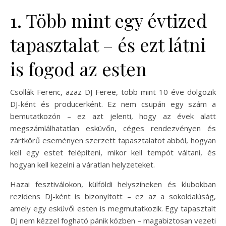
1. Több mint egy évtized
tapasztalat – és ezt látni
is fogod az esten
Csollák Ferenc, azaz DJ Feree, több mint 10 éve dolgozik
DJ-ként és producerként. Ez nem csupán egy szám a
bemutatkozón – ez azt jelenti, hogy az évek alatt
megszámlálhatatlan esküvőn, céges rendezvényen és
zártkörű eseményen szerzett tapasztalatot abból, hogyan
kell egy estet felépíteni, mikor kell tempót váltani, és
hogyan kell kezelni a váratlan helyzeteket.
Hazai fesztiválokon, külföldi helyszíneken és klubokban
rezidens DJ-ként is bizonyított – ez az a sokoldalúság,
amely egy esküvői esten is megmutatkozik. Egy tapasztalt
DJ nem kézzel fogható pánik közben – magabiztosan vezeti