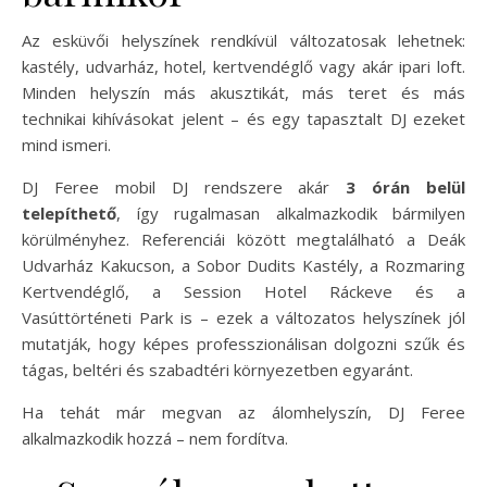
Az esküvői helyszínek rendkívül változatosak lehetnek:
kastély, udvarház, hotel, kertvendéglő vagy akár ipari loft.
Minden helyszín más akusztikát, más teret és más
technikai kihívásokat jelent – és egy tapasztalt DJ ezeket
mind ismeri.
DJ Feree mobil DJ rendszere akár
3 órán belül
telepíthető
, így rugalmasan alkalmazkodik bármilyen
körülményhez. Referenciái között megtalálható a Deák
Udvarház Kakucson, a Sobor Dudits Kastély, a Rozmaring
Kertvendéglő, a Session Hotel Ráckeve és a
Vasúttörténeti Park is – ezek a változatos helyszínek jól
mutatják, hogy képes professzionálisan dolgozni szűk és
tágas, beltéri és szabadtéri környezetben egyaránt.
Ha tehát már megvan az álomhelyszín, DJ Feree
alkalmazkodik hozzá – nem fordítva.