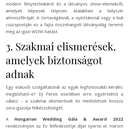
modern fénytechnikáról és a látványos show-elemekről,
amelyek képesek teljesen átalakítani a helyszín
atmoszféráját. A tortavágásnál, a nyitótáncnál vagy a buli
csúcspontján ez a fajta összehangolt látványvilág teremti
meg az igazi WOW-hatást.
3. Szakmai elismerések,
amelyek biztonságot
adnak
Egy esküvői szolgáltatónál az egyik legfontosabb kérdés:
megbízható-e? DJ Feree esetében erre egyértelmű a
válasz – a szakmai elismerések és minősítések hosszú
sora igazolja felkészültségét.
A
Hungarian Wedding Gála & Award 2022
rendezvényen az Év felfedezettje díjat nyerte el. Három