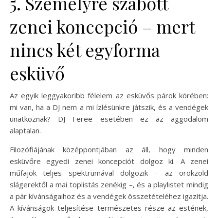
5. Személyre szabott
zenei koncepció – mert
nincs két egyforma
esküvő
Az egyik leggyakoribb félelem az esküvős párok körében:
mi van, ha a DJ nem a mi ízlésünkre játszik, és a vendégek
unatkoznak? DJ Feree esetében ez az aggodalom
alaptalan.
Filozófiájának középpontjában az áll, hogy minden
esküvőre egyedi zenei koncepciót dolgoz ki. A zenei
műfajok teljes spektrumával dolgozik – az örökzöld
slágerektől a mai toplistás zenékig –, és a playlistet mindig
a pár kívánságaihoz és a vendégek összetételéhez igazítja.
A kívánságok teljesítése természetes része az estének,