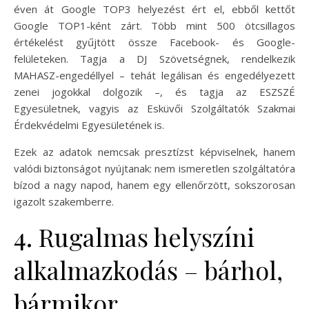
éven át Google TOP3 helyezést ért el, ebből kettőt
Google TOP1-ként zárt. Több mint 500 ötcsillagos
értékelést gyűjtött össze Facebook- és Google-
felületeken. Tagja a DJ Szövetségnek, rendelkezik
MAHASZ-engedéllyel – tehát legálisan és engedélyezett
zenei jogokkal dolgozik –, és tagja az ESZSZÉ
Egyesületnek, vagyis az Esküvői Szolgáltatók Szakmai
Érdekvédelmi Egyesületének is.
Ezek az adatok nemcsak presztízst képviselnek, hanem
valódi biztonságot nyújtanak: nem ismeretlen szolgáltatóra
bízod a nagy napod, hanem egy ellenőrzött, sokszorosan
igazolt szakemberre.
4. Rugalmas helyszíni
alkalmazkodás – bárhol,
bármikor