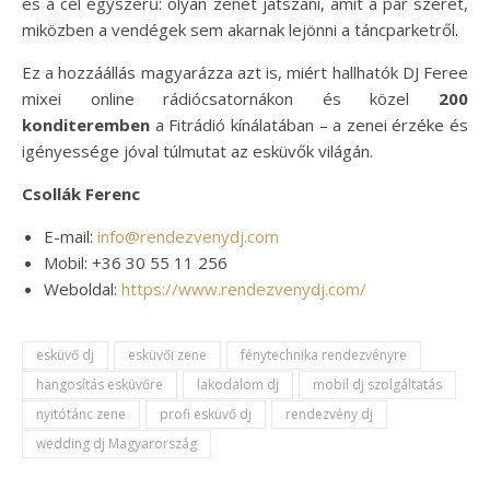
és a cél egyszerű: olyan zenét játszani, amit a pár szeret,
miközben a vendégek sem akarnak lejönni a táncparketről.
Ez a hozzáállás magyarázza azt is, miért hallhatók DJ Feree
mixei online rádiócsatornákon és közel
200
konditeremben
a Fitrádió kínálatában – a zenei érzéke és
igényessége jóval túlmutat az esküvők világán.
Csollák Ferenc
E-mail:
info@rendezvenydj.com
Mobil: +36 30 55 11 256
Weboldal:
https://www.rendezvenydj.com/
esküvő dj
esküvői zene
fénytechnika rendezvényre
hangosítás esküvőre
lakodalom dj
mobil dj szolgáltatás
nyitótánc zene
profi esküvő dj
rendezvény dj
wedding dj Magyarország