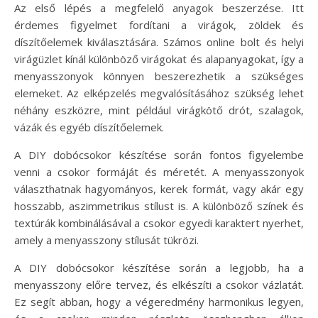
Az első lépés a megfelelő anyagok beszerzése. Itt
érdemes figyelmet fordítani a virágok, zöldek és
díszítőelemek kiválasztására. Számos online bolt és helyi
virágüzlet kínál különböző virágokat és alapanyagokat, így a
menyasszonyok könnyen beszerezhetik a szükséges
elemeket. Az elképzelés megvalósításához szükség lehet
néhány eszközre, mint például virágkötő drót, szalagok,
vázák és egyéb díszítőelemek.
A DIY dobócsokor készítése során fontos figyelembe
venni a csokor formáját és méretét. A menyasszonyok
választhatnak hagyományos, kerek formát, vagy akár egy
hosszabb, aszimmetrikus stílust is. A különböző színek és
textúrák kombinálásával a csokor egyedi karaktert nyerhet,
amely a menyasszony stílusát tükrözi.
A DIY dobócsokor készítése során a legjobb, ha a
menyasszony előre tervez, és elkészíti a csokor vázlatát.
Ez segít abban, hogy a végeredmény harmonikus legyen,