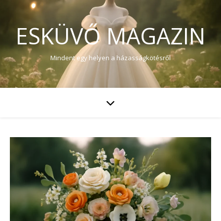
ESKÜVŐ MAGAZIN
Mindent egy helyen a házasságkötésről