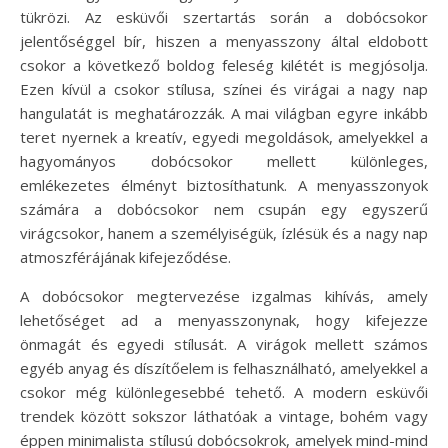
tükrözi. Az esküvői szertartás során a dobócsokor
jelentőséggel bír, hiszen a menyasszony által eldobott
csokor a következő boldog feleség kilétét is megjósolja.
Ezen kívül a csokor stílusa, színei és virágai a nagy nap
hangulatát is meghatározzák. A mai világban egyre inkább
teret nyernek a kreatív, egyedi megoldások, amelyekkel a
hagyományos dobócsokor mellett különleges,
emlékezetes élményt biztosíthatunk. A menyasszonyok
számára a dobócsokor nem csupán egy egyszerű
virágcsokor, hanem a személyiségük, ízlésük és a nagy nap
atmoszférájának kifejeződése.
A dobócsokor megtervezése izgalmas kihívás, amely
lehetőséget ad a menyasszonynak, hogy kifejezze
önmagát és egyedi stílusát. A virágok mellett számos
egyéb anyag és díszítőelem is felhasználható, amelyekkel a
csokor még különlegesebbé tehető. A modern esküvői
trendek között sokszor láthatóak a vintage, bohém vagy
éppen minimalista stílusú dobócsokrok, amelyek mind-mind