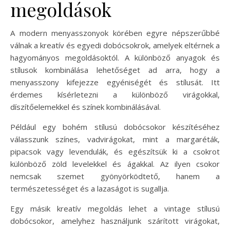
megoldások
A modern menyasszonyok körében egyre népszerűbbé
válnak a kreatív és egyedi dobócsokrok, amelyek eltérnek a
hagyományos megoldásoktól. A különböző anyagok és
stílusok kombinálása lehetőséget ad arra, hogy a
menyasszony kifejezze egyéniségét és stílusát. Itt
érdemes kísérletezni a különböző virágokkal,
díszítőelemekkel és színek kombinálásával.
Például egy bohém stílusú dobócsokor készítéséhez
válasszunk színes, vadvirágokat, mint a margaréták,
pipacsok vagy levendulák, és egészítsük ki a csokrot
különböző zöld levelekkel és ágakkal. Az ilyen csokor
nemcsak szemet gyönyörködtető, hanem a
természetességet és a lazaságot is sugallja.
Egy másik kreatív megoldás lehet a vintage stílusú
dobócsokor, amelyhez használjunk szárított virágokat,