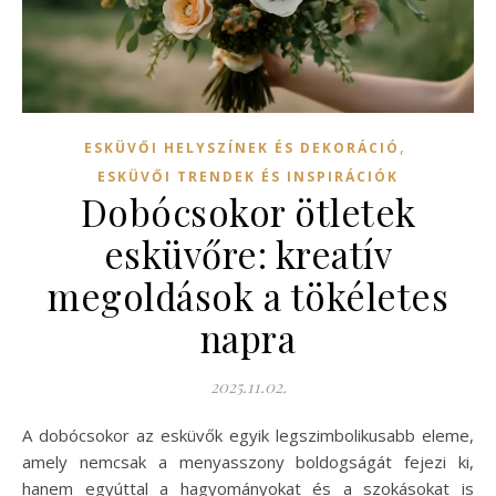
,
ESKÜVŐI HELYSZÍNEK ÉS DEKORÁCIÓ
ESKÜVŐI TRENDEK ÉS INSPIRÁCIÓK
Dobócsokor ötletek
esküvőre: kreatív
megoldások a tökéletes
napra
2025.11.02.
A dobócsokor az esküvők egyik legszimbolikusabb eleme,
amely nemcsak a menyasszony boldogságát fejezi ki,
hanem egyúttal a hagyományokat és a szokásokat is