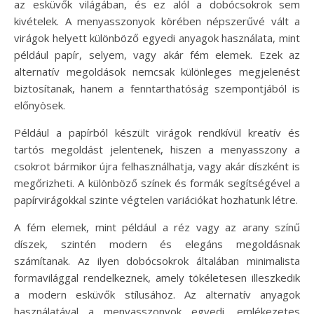
az esküvők világában, és ez alól a dobócsokrok sem
kivételek. A menyasszonyok körében népszerűvé vált a
virágok helyett különböző egyedi anyagok használata, mint
például papír, selyem, vagy akár fém elemek. Ezek az
alternatív megoldások nemcsak különleges megjelenést
biztosítanak, hanem a fenntarthatóság szempontjából is
előnyösek.
Például a papírból készült virágok rendkívül kreatív és
tartós megoldást jelentenek, hiszen a menyasszony a
csokrot bármikor újra felhasználhatja, vagy akár díszként is
megőrizheti. A különböző színek és formák segítségével a
papírvirágokkal szinte végtelen variációkat hozhatunk létre.
A fém elemek, mint például a réz vagy az arany színű
díszek, szintén modern és elegáns megoldásnak
számítanak. Az ilyen dobócsokrok általában minimalista
formavilággal rendelkeznek, amely tökéletesen illeszkedik
a modern esküvők stílusához. Az alternatív anyagok
használatával a menyasszonyok egyedi, emlékezetes