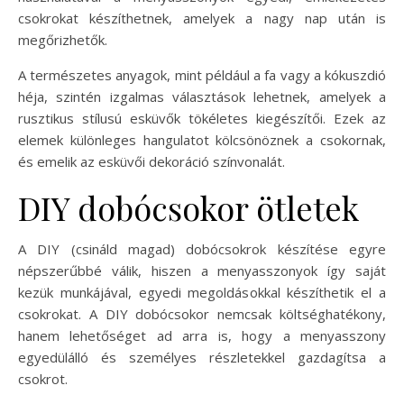
csokrokat készíthetnek, amelyek a nagy nap után is
megőrizhetők.
A természetes anyagok, mint például a fa vagy a kókuszdió
héja, szintén izgalmas választások lehetnek, amelyek a
rusztikus stílusú esküvők tökéletes kiegészítői. Ezek az
elemek különleges hangulatot kölcsönöznek a csokornak,
és emelik az esküvői dekoráció színvonalát.
DIY dobócsokor ötletek
A DIY (csináld magad) dobócsokrok készítése egyre
népszerűbbé válik, hiszen a menyasszonyok így saját
kezük munkájával, egyedi megoldásokkal készíthetik el a
csokrokat. A DIY dobócsokor nemcsak költséghatékony,
hanem lehetőséget ad arra is, hogy a menyasszony
egyedülálló és személyes részletekkel gazdagítsa a
csokrot.