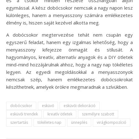
és a csokor minden részlete összhangban álljon
egymással. A kész dobócsokor nemcsak a nagy napon lesz
különleges, hanem a menyasszony számára emlékezetes
élmény is, hiszen saját kezével alkotta meg.
A dobócsokor megtervezése tehát nem csupán egy
egyszerű feladat, hanem egy izgalmas lehetőség, hogy a
menyasszony kifejezze önmagát és stílusát. A
hagyományos, kreatív, alternatív anyagok és a DIY ötletek
mind-mind hozzájárulnak ahhoz, hogy a nagy nap tökéletes
legyen. Az egyedi megoldásokkal a menyasszonyok
nemcsak szép, hanem emlékezetes dobócsokrokat
készíthetnek, amelyek örökre megmaradnak a szívükben.
dobócsokor
esküvő
esküvői dekoráció
esküvői trendek
kreatív ötletek
személyre szabott
szertartás
tökéletes nap
ünneplés
virágkompozíció