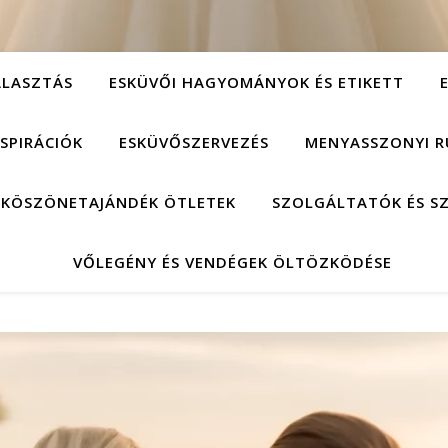
ÁLASZTÁS
ESKÜVŐI HAGYOMÁNYOK ÉS ETIKETT
NSPIRÁCIÓK
ESKÜVŐSZERVEZÉS
MENYASSZONYI R
 KÖSZÖNETAJÁNDÉK ÖTLETEK
SZOLGÁLTATÓK ÉS S
VŐLEGÉNY ÉS VENDÉGEK ÖLTÖZKÖDÉSE