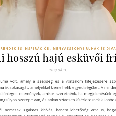
,
TRENDEK ÉS INSPIRÁCIÓK
MENYASSZONYI RUHÁK ÉS DIV
i hosszú hajú esküvői fr
2025.08.11.
luma volt, amely a szépség és a vonzalom kifejezésére szolg
rizurák sokaságát, amelyekkel kiemelhetik egyediségüket. A min
 különleges események, amikor szeretnénk, ha megjelenésünk 
 hangsúlyos szerepe van, és sokan szívesen kísérleteznek különbö
jból nemcsak izgalmas kihívás, hanem lehetőség arra is, ho