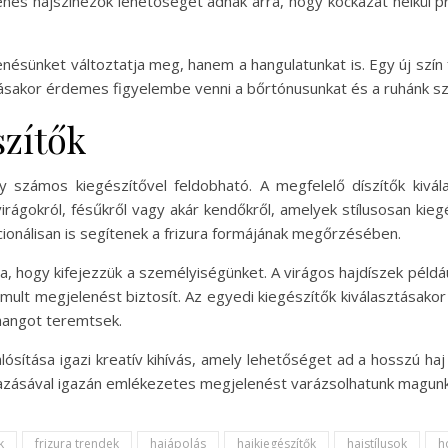
glenes hajszínezők lehetőséget adnak arra, hogy kockázat nélkül pr
sünket változtatja meg, hanem a hangulatunkat is. Egy új szín f
ztásakor érdemes figyelembe venni a bőrtónusunkat és a ruhánk sz
szítők
 számos kiegészítővel feldobható. A megfelelő díszítők kivála
irágokról, fésűkről vagy akár kendőkről, amelyek stílusosan kieg
ionálisan is segítenek a frizura formájának megőrzésében.
a, hogy kifejezzük a személyiségünket. A virágos hajdíszek példá
omult megjelenést biztosít. Az egyedi kiegészítők kiválasztásak
hangot teremtsek.
sítása igazi kreatív kihívás, amely lehetőséget ad a hosszú ha
lmazásával igazán emlékezetes megjelenést varázsolhatunk magun
k
frizura trendek
hajápolás
hajkiegészítők
hajstílusok
h