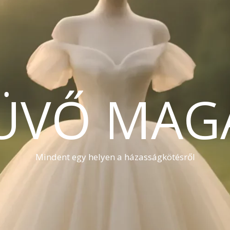
ÜVŐ MAG
Mindent egy helyen a házasságkötésről