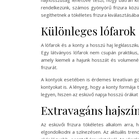
hajhosszúság lehetővé teszi, hogy bátran kís
rendelkezünk, számos gyönyörű frizura közül
segíthetnek a tökéletes frizura kiválasztásába
Különleges lófarok 
A lófarok és a konty a hosszú haj legklasszi
Egy látványos lófarok nem csupán praktikus, 
amely kiemeli a hajunk hosszát és volumenét
frizurát.
A kontyok esetében is érdemes kreatívan gon
kontyokat is. A lényeg, hogy a konty formája 
legyen, hiszen az esküvő napja hosszú órákat j
Extravagáns hajszí
Az esküvői frizura tökéletes alkalom arra,
elgondolkodni a színezésen. Az aktuális tre