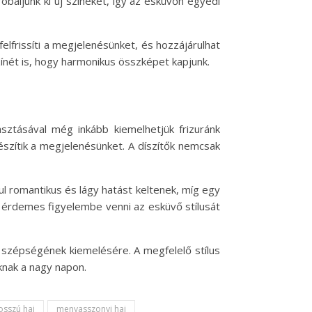
óbáljunk ki új színeket, így az esküvőn egyedi
elfrissíti a megjelenésünket, és hozzájárulhat
ínét is, hogy harmonikus összképet kapjunk.
sztásával még inkább kiemelhetjük frizuránk
észítik a megjelenésünket. A díszítők nemcsak
ul romantikus és lágy hatást keltenek, míg egy
or érdemes figyelembe venni az esküvő stílusát
j szépségének kiemelésére. A megfelelő stílus
knak a nagy napon.
osszú haj
menyasszonyi haj