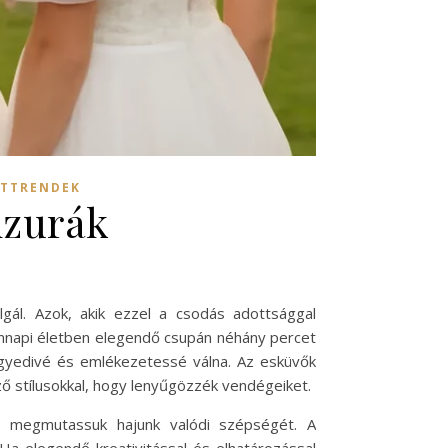
ATTRENDEK
izurák
ál. Azok, akik ezzel a csodás adottsággal
dennapi életben elegendő csupán néhány percet
egyedivé és emlékezetessé válna. Az esküvők
ző stílusokkal, hogy lenyűgözzék vendégeiket.
gy megmutassuk hajunk valódi szépségét. A