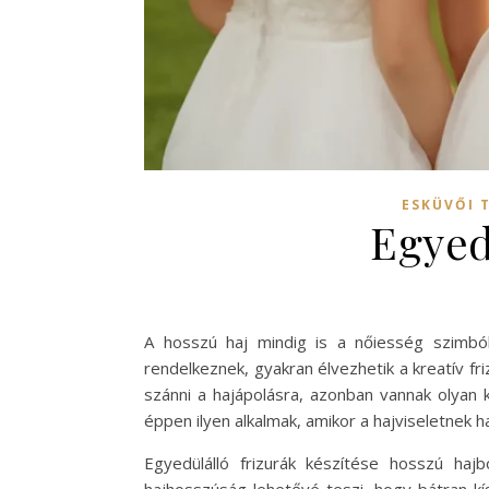
ESKÜVŐI 
Egyed
A hosszú haj mindig is a nőiesség szimbó
rendelkeznek, gyakran élvezhetik a kreatív f
szánni a hajápolásra, azonban vannak olyan
éppen ilyen alkalmak, amikor a hajviseletnek
Egyedülálló frizurák készítése hosszú ha