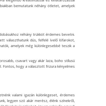
 Ha elegendő kreativitással és elhatározással
ábbiakban bemutatunk néhány ötletet, amelyek
feldobásukhoz néhány trükköt érdemes bevetni.
t választhatunk dús, felfelé ívelő lófarokot,
íthatók, amelyek még különlegesebbé teszik a
rosabb, csavart vagy akár laza, boho stílusú
l. Fontos, hogy a választott frizura kényelmes
retnénk valami igazán különlegeset, érdemes
nk, legyen szó akár merész, élénk színekről,