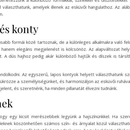
érletezzünk a különböző formákkal, színekkel és díszítésekkel.
 választhatunk, amelyek illenek az esküvői hangulathoz. Az al
n.
és konty
kusabb formái közé tartoznak, de a különleges alkalmakra való 
hanem elegáns megjelenést is kölcsönöz. Az alapváltozat helyet
. A dús hajhoz pedig akár különböző hajtűk és díszek is társ
dolkodni. Az egyszerű, lapos kontyok helyett választhatunk szo
tükrözze a személyiségünket, és harmonizáljon az esküvői ruháva
elent, és szeretnénk, ha minden pillanatát élvezni tudnánk.
nek
 hogy egy kicsit merészebbek legyünk a hajszínünkkel. Ha sze
ndeknek köszönhetően számos szín- és árnyalat közül választhatu