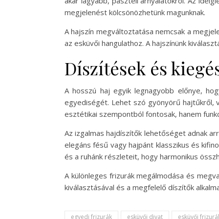
akár lágyabb, pasztell árnyalatokról. Az idei
megjelenést kölcsönözhetünk magunknak.
A hajszín megváltoztatása nemcsak a megjelené
az esküvői hangulathoz. A hajszínünk kiválas
Díszítések és kiegé
A hosszú haj egyik legnagyobb előnye, hogy
egyediségét. Lehet szó gyönyörű hajtűkről, v
esztétikai szempontból fontosak, hanem funkc
Az izgalmas hajdíszítők lehetőséget adnak arr
elegáns fésű vagy hajpánt klasszikus és kifin
és a ruhánk részleteit, hogy harmonikus össz
A különleges frizurák megálmodása és megvaló
kiválasztásával és a megfelelő díszítők alka
egyedi frizurák
esküvői divat
esküvői frizurá