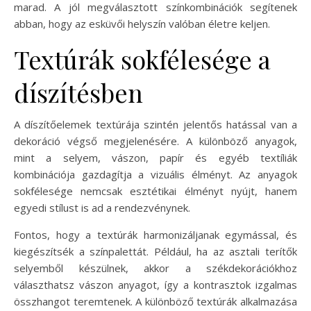
marad. A jól megválasztott színkombinációk segítenek
abban, hogy az esküvői helyszín valóban életre keljen.
Textúrák sokfélesége a
díszítésben
A díszítőelemek textúrája szintén jelentős hatással van a
dekoráció végső megjelenésére. A különböző anyagok,
mint a selyem, vászon, papír és egyéb textíliák
kombinációja gazdagítja a vizuális élményt. Az anyagok
sokfélesége nemcsak esztétikai élményt nyújt, hanem
egyedi stílust is ad a rendezvénynek.
Fontos, hogy a textúrák harmonizáljanak egymással, és
kiegészítsék a színpalettát. Például, ha az asztali terítők
selyemből készülnek, akkor a székdekorációkhoz
választhatsz vászon anyagot, így a kontrasztok izgalmas
összhangot teremtenek. A különböző textúrák alkalmazása