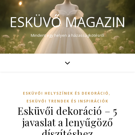
ESKÜVŐ MAGAZIN
Mindent egy helyen a házasságkötésről
,
ESKÜVŐI HELYSZÍNEK ÉS DEKORÁCIÓ
ESKÜVŐI TRENDEK ÉS INSPIRÁCIÓK
Esküvői dekoráció – 5
javaslat a lenyűgöző
díszítéshez