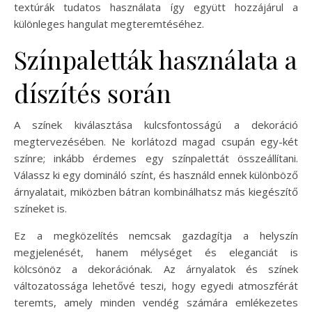
textúrák tudatos használata így együtt hozzájárul a
különleges hangulat megteremtéséhez.
Színpaletták használata a
díszítés során
A színek kiválasztása kulcsfontosságú a dekoráció
megtervezésében. Ne korlátozd magad csupán egy-két
színre; inkább érdemes egy színpalettát összeállítani.
Válassz ki egy domináló színt, és használd ennek különböző
árnyalatait, miközben bátran kombinálhatsz más kiegészítő
színeket is.
Ez a megközelítés nemcsak gazdagítja a helyszín
megjelenését, hanem mélységet és eleganciát is
kölcsönöz a dekorációnak. Az árnyalatok és színek
változatossága lehetővé teszi, hogy egyedi atmoszférát
teremts, amely minden vendég számára emlékezetes