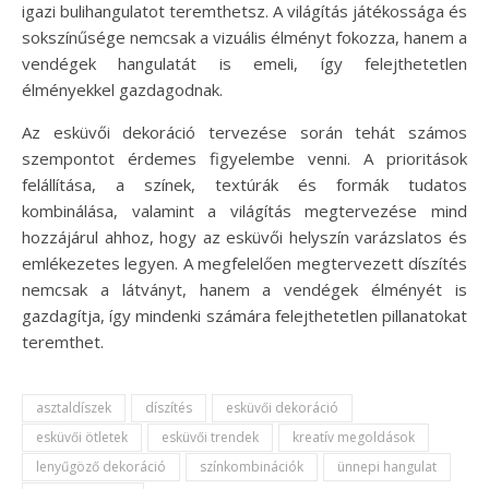
igazi bulihangulatot teremthetsz. A világítás játékossága és
sokszínűsége nemcsak a vizuális élményt fokozza, hanem a
vendégek hangulatát is emeli, így felejthetetlen
élményekkel gazdagodnak.
Az esküvői dekoráció tervezése során tehát számos
szempontot érdemes figyelembe venni. A prioritások
felállítása, a színek, textúrák és formák tudatos
kombinálása, valamint a világítás megtervezése mind
hozzájárul ahhoz, hogy az esküvői helyszín varázslatos és
emlékezetes legyen. A megfelelően megtervezett díszítés
nemcsak a látványt, hanem a vendégek élményét is
gazdagítja, így mindenki számára felejthetetlen pillanatokat
teremthet.
asztaldíszek
díszítés
esküvői dekoráció
esküvői ötletek
esküvői trendek
kreatív megoldások
lenyűgöző dekoráció
színkombinációk
ünnepi hangulat