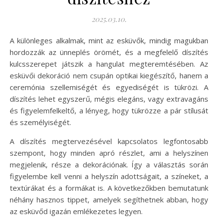
2025.03.10.
A különleges alkalmak, mint az esküvők, mindig magukban
hordozzák az ünneplés örömét, és a megfelelő díszítés
kulcsszerepet játszik a hangulat megteremtésében. Az
esküvői dekoráció nem csupán optikai kiegészítő, hanem a
ceremónia szellemiségét és egyediségét is tükrözi. A
díszítés lehet egyszerű, mégis elegáns, vagy extravagáns
és figyelemfelkeltő, a lényeg, hogy tükrözze a pár stílusát
és személyiségét.
A díszítés megtervezésével kapcsolatos legfontosabb
szempont, hogy minden apró részlet, ami a helyszínen
megjelenik, része a dekorációnak. Így a választás során
figyelembe kell venni a helyszín adottságait, a színeket, a
textúrákat és a formákat is. A következőkben bemutatunk
néhány hasznos tippet, amelyek segíthetnek abban, hogy
az esküvőd igazán emlékezetes legyen.