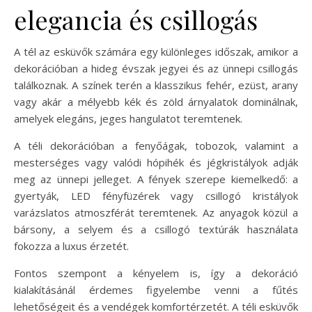
elegancia és csillogás
A tél az esküvők számára egy különleges időszak, amikor a
dekorációban a hideg évszak jegyei és az ünnepi csillogás
találkoznak. A színek terén a klasszikus fehér, ezüst, arany
vagy akár a mélyebb kék és zöld árnyalatok dominálnak,
amelyek elegáns, jeges hangulatot teremtenek.
A téli dekorációban a fenyőágak, tobozok, valamint a
mesterséges vagy valódi hópihék és jégkristályok adják
meg az ünnepi jelleget. A fények szerepe kiemelkedő: a
gyertyák, LED fényfüzérek vagy csillogó kristályok
varázslatos atmoszférát teremtenek. Az anyagok közül a
bársony, a selyem és a csillogó textúrák használata
fokozza a luxus érzetét.
Fontos szempont a kényelem is, így a dekoráció
kialakításánál érdemes figyelembe venni a fűtés
lehetőségeit és a vendégek komfortérzetét. A téli esküvők