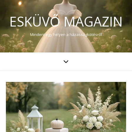
ESKÜVŐ MAGAZIN
Mindent egy helyen a házasságkötésről