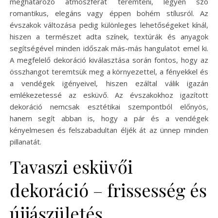
meghatározó atmoszférát teremteni, legyen szó
romantikus, elegáns vagy éppen bohém stílusról. Az
évszakok változása pedig különleges lehetőségeket kínál,
hiszen a természet adta színek, textúrák és anyagok
segítségével minden időszak más-más hangulatot emel ki.
A megfelelő dekoráció kiválasztása során fontos, hogy az
összhangot teremtsük meg a környezettel, a fényekkel és
a vendégek igényeivel, hiszen ezáltal válik igazán
emlékezetessé az esküvő. Az évszakokhoz igazított
dekoráció nemcsak esztétikai szempontból előnyös,
hanem segít abban is, hogy a pár és a vendégek
kényelmesen és felszabadultan éljék át az ünnep minden
pillanatát.
Tavaszi esküvői
dekoráció – frissesség és
újjászületés