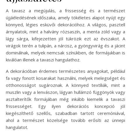
A tavasz a megújulás, a frissesség és a természet
újjáéledésének időszaka, amely tökéletes alapot nyújt egy
könnyed, légies esküvői dekorációhoz. A világos, pasztell
árnyalatok, mint a halvány rózsaszín, a menta zöld vagy a
lágy sárga, kifejezetten jól tükrözik ezt az évszakot. A
virágok terén a tulipán, a nárcisz, a gyöngyvirág és a jácint
dominálnak, melyek nemcsak színükben, de formájukban is
kiválóan illenek a tavaszi hangulathoz.
A dekorációban érdemes természetes anyagokat, például
fa vagy fonott kosarakat használni, melyek melegséget és
otthonosságot sugároznak. A könnyed textíliák, mint a
muszlin vagy a lenvászon, lágyan hullámzó függönyök vagy
asztalterítők formájában még inkább kiemelik a tavaszi
frissességet. Egy ilyen dekorációs koncepció jól
kiegészíthető szellős, szabadban tartott ceremóniával,
ahol a természet közelsége tovább erősíti az ünnepi
hangulatot.