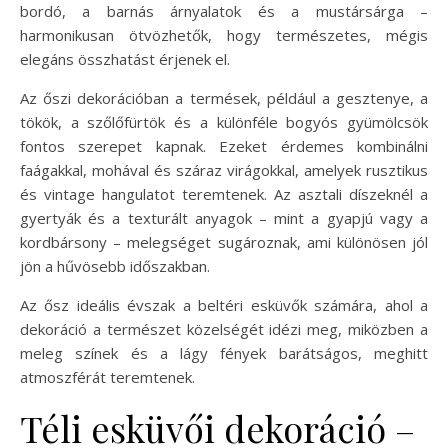
bordó, a barnás árnyalatok és a mustársárga –
harmonikusan ötvözhetők, hogy természetes, mégis
elegáns összhatást érjenek el.
Az őszi dekorációban a termések, például a gesztenye, a
tökök, a szőlőfürtök és a különféle bogyós gyümölcsök
fontos szerepet kapnak. Ezeket érdemes kombinálni
faágakkal, mohával és száraz virágokkal, amelyek rusztikus
és vintage hangulatot teremtenek. Az asztali díszeknél a
gyertyák és a texturált anyagok – mint a gyapjú vagy a
kordbársony – melegséget sugároznak, ami különösen jól
jön a hűvösebb időszakban.
Az ősz ideális évszak a beltéri esküvők számára, ahol a
dekoráció a természet közelségét idézi meg, miközben a
meleg színek és a lágy fények barátságos, meghitt
atmoszférát teremtenek.
Téli esküvői dekoráció –