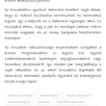
kreatív alkalmazása javasolt.
Az évszakokhoz igazított dekoráció emellett segít abban,
hogy az esküvő összhatása természetes és harmonikus
legyen, így a helyszín és a dekoráció egységet alkot. Ez
hozzájárul ahhoz, hogy a pár és vendégei valóban otthon
érezzék magukat, és az ünnep hangulata felejthetetlen
maradjon.
Az évszakok változatossága inspirációként szolgálhat a
kreatív megoldásokhoz is, legyen szó egyedi
színkombinációkról, különleges anyaghasználatról vagy
tematikus díszítésekről. Így minden pár megtalálhatja a
saját stílusához és az adott évszakhoz leginkább illő
dekorációs elemeket, amelyek egyedivé és különlegessé
teszik a nagy napot.
dekorációs ötletek
esküvői dekor
esküvői dekoráció
esküvői hangulat
évszakok
lakodalmi dekoráció