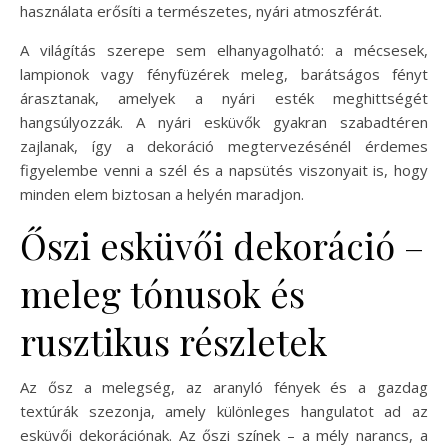
használata erősíti a természetes, nyári atmoszférát.
A világítás szerepe sem elhanyagolható: a mécsesek,
lampionok vagy fényfüzérek meleg, barátságos fényt
árasztanak, amelyek a nyári esték meghittségét
hangsúlyozzák. A nyári esküvők gyakran szabadtéren
zajlanak, így a dekoráció megtervezésénél érdemes
figyelembe venni a szél és a napsütés viszonyait is, hogy
minden elem biztosan a helyén maradjon.
Őszi esküvői dekoráció –
meleg tónusok és
rusztikus részletek
Az ősz a melegség, az aranyló fények és a gazdag
textúrák szezonja, amely különleges hangulatot ad az
esküvői dekorációnak. Az őszi színek – a mély narancs, a