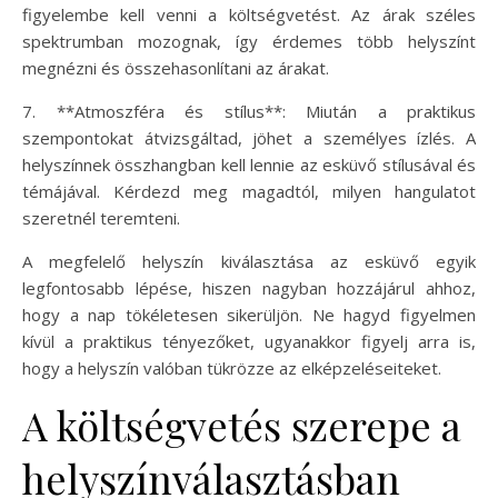
figyelembe kell venni a költségvetést. Az árak széles
spektrumban mozognak, így érdemes több helyszínt
megnézni és összehasonlítani az árakat.
7. **Atmoszféra és stílus**: Miután a praktikus
szempontokat átvizsgáltad, jöhet a személyes ízlés. A
helyszínnek összhangban kell lennie az esküvő stílusával és
témájával. Kérdezd meg magadtól, milyen hangulatot
szeretnél teremteni.
A megfelelő helyszín kiválasztása az esküvő egyik
legfontosabb lépése, hiszen nagyban hozzájárul ahhoz,
hogy a nap tökéletesen sikerüljön. Ne hagyd figyelmen
kívül a praktikus tényezőket, ugyanakkor figyelj arra is,
hogy a helyszín valóban tükrözze az elképzeléseiteket.
A költségvetés szerepe a
helyszínválasztásban