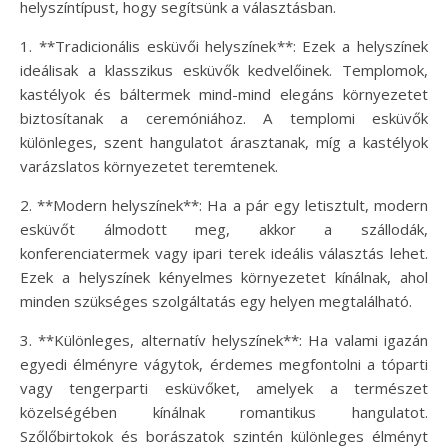
helyszíntípust, hogy segítsünk a választásban.
1. **Tradicionális esküvői helyszínek**: Ezek a helyszínek
ideálisak a klasszikus esküvők kedvelőinek. Templomok,
kastélyok és báltermek mind-mind elegáns környezetet
biztosítanak a ceremóniához. A templomi esküvők
különleges, szent hangulatot árasztanak, míg a kastélyok
varázslatos környezetet teremtenek.
2. **Modern helyszínek**: Ha a pár egy letisztult, modern
esküvőt álmodott meg, akkor a szállodák,
konferenciatermek vagy ipari terek ideális választás lehet.
Ezek a helyszínek kényelmes környezetet kínálnak, ahol
minden szükséges szolgáltatás egy helyen megtalálható.
3. **Különleges, alternatív helyszínek**: Ha valami igazán
egyedi élményre vágytok, érdemes megfontolni a tóparti
vagy tengerparti esküvőket, amelyek a természet
közelségében kínálnak romantikus hangulatot.
Szőlőbirtokok és borászatok szintén különleges élményt