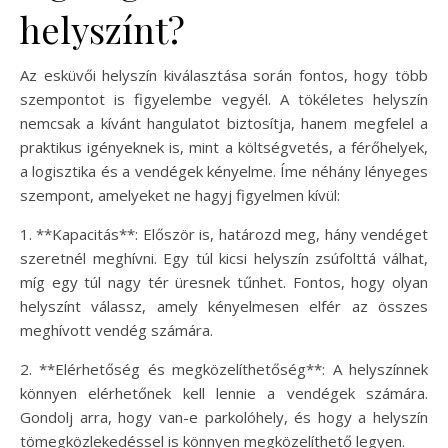
helyszínt?
Az esküvői helyszín kiválasztása során fontos, hogy több
szempontot is figyelembe vegyél. A tökéletes helyszín
nemcsak a kívánt hangulatot biztosítja, hanem megfelel a
praktikus igényeknek is, mint a költségvetés, a férőhelyek,
a logisztika és a vendégek kényelme. Íme néhány lényeges
szempont, amelyeket ne hagyj figyelmen kívül:
1. **Kapacitás**: Először is, határozd meg, hány vendéget
szeretnél meghívni. Egy túl kicsi helyszín zsúfolttá válhat,
míg egy túl nagy tér üresnek tűnhet. Fontos, hogy olyan
helyszínt válassz, amely kényelmesen elfér az összes
meghívott vendég számára.
2. **Elérhetőség és megközelíthetőség**: A helyszínnek
könnyen elérhetőnek kell lennie a vendégek számára.
Gondolj arra, hogy van-e parkolóhely, és hogy a helyszín
tömegközlekedéssel is könnyen megközelíthető legyen.