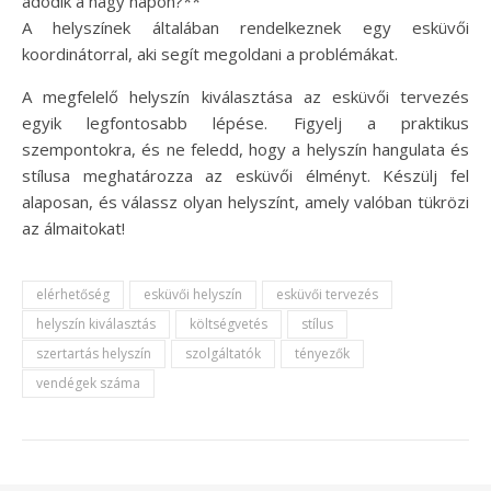
adódik a nagy napon?**
A helyszínek általában rendelkeznek egy esküvői
koordinátorral, aki segít megoldani a problémákat.
A megfelelő helyszín kiválasztása az esküvői tervezés
egyik legfontosabb lépése. Figyelj a praktikus
szempontokra, és ne feledd, hogy a helyszín hangulata és
stílusa meghatározza az esküvői élményt. Készülj fel
alaposan, és válassz olyan helyszínt, amely valóban tükrözi
az álmaitokat!
elérhetőség
esküvői helyszín
esküvői tervezés
helyszín kiválasztás
költségvetés
stílus
szertartás helyszín
szolgáltatók
tényezők
vendégek száma