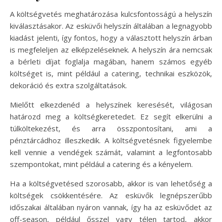
A költségvetés meghatározása kulcsfontosságú a helyszín
kiválasztásakor. Az esküvői helyszín általában a legnagyobb
kiadást jelenti, így fontos, hogy a választott helyszín árban
is megfeleljen az elképzeléseknek. A helyszín ára nemcsak
a bérleti díjat foglalja magában, hanem számos egyéb
költséget is, mint például a catering, technikai eszközök,
dekoráció és extra szolgáltatások.
Mielőtt elkezdenéd a helyszínek keresését, világosan
határozd meg a költségkeretedet. Ez segít elkerülni a
túlköltekezést, és arra összpontosítani, ami a
pénztárcádhoz illeszkedik. A költségvetésnek figyelembe
kell vennie a vendégek számát, valamint a legfontosabb
szempontokat, mint például a catering és a kényelem.
Ha a költségvetésed szorosabb, akkor is van lehetőség a
költségek csökkentésére. Az esküvők legnépszerűbb
időszakai általában nyáron vannak, így ha az esküvődet az
off-season, például ősszel vagy télen tartod, akkor