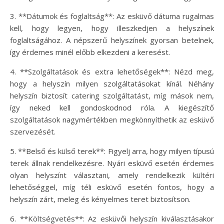
3. **Dátumok és foglaltság**: Az esküvő dátuma rugalmas
kell, hogy legyen, hogy illeszkedjen a helyszínek
foglaltságához. A népszerű helyszínek gyorsan betelnek,
így érdemes minél előbb elkezdeni a keresést.
4. **Szolgáltatások és extra lehetőségek**: Nézd meg,
hogy a helyszín milyen szolgáltatásokat kínál. Néhány
helyszín biztosít catering szolgáltatást, míg mások nem,
így neked kell gondoskodnod róla. A kiegészítő
szolgáltatások nagymértékben megkönnyíthetik az esküvő
szervezését.
5. **Belső és külső terek**: Figyelj arra, hogy milyen típusú
terek állnak rendelkezésre. Nyári esküvő esetén érdemes
olyan helyszínt választani, amely rendelkezik kültéri
lehetőséggel, míg téli esküvő esetén fontos, hogy a
helyszín zárt, meleg és kényelmes teret biztosítson.
6. **Költségvetés**: Az esküvői helyszín kiválasztásakor