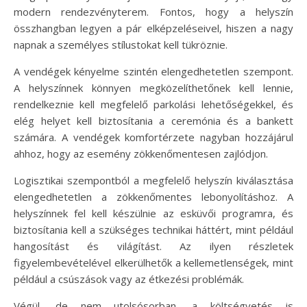
modern rendezvényterem. Fontos, hogy a helyszín
összhangban legyen a pár elképzeléseivel, hiszen a nagy
napnak a személyes stílustokat kell tükröznie.
A vendégek kényelme szintén elengedhetetlen szempont.
A helyszínnek könnyen megközelíthetőnek kell lennie,
rendelkeznie kell megfelelő parkolási lehetőségekkel, és
elég helyet kell biztosítania a ceremónia és a bankett
számára. A vendégek komfortérzete nagyban hozzájárul
ahhoz, hogy az esemény zökkenőmentesen zajlódjon.
Logisztikai szempontból a megfelelő helyszín kiválasztása
elengedhetetlen a zökkenőmentes lebonyolításhoz. A
helyszínnek fel kell készülnie az esküvői programra, és
biztosítania kell a szükséges technikai háttért, mint például
hangosítást és világítást. Az ilyen részletek
figyelembevételével elkerülhetők a kellemetlenségek, mint
például a csúszások vagy az étkezési problémák.
Végül, de nem utolsósorban, a költségvetés is