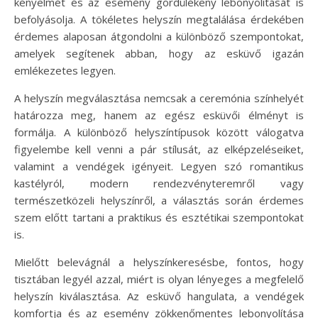
kényelmét és az esemény gördülékeny lebonyolítását is
befolyásolja. A tökéletes helyszín megtalálása érdekében
érdemes alaposan átgondolni a különböző szempontokat,
amelyek segítenek abban, hogy az esküvő igazán
emlékezetes legyen.
A helyszín megválasztása nemcsak a ceremónia színhelyét
határozza meg, hanem az egész esküvői élményt is
formálja. A különböző helyszíntípusok között válogatva
figyelembe kell venni a pár stílusát, az elképzeléseiket,
valamint a vendégek igényeit. Legyen szó romantikus
kastélyról, modern rendezvényteremről vagy
természetközeli helyszínről, a választás során érdemes
szem előtt tartani a praktikus és esztétikai szempontokat
is.
Mielőtt belevágnál a helyszínkeresésbe, fontos, hogy
tisztában legyél azzal, miért is olyan lényeges a megfelelő
helyszín kiválasztása. Az esküvő hangulata, a vendégek
komfortja és az esemény zökkenőmentes lebonyolítása