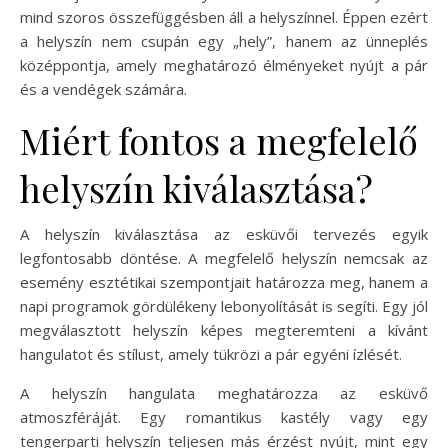
mind szoros összefüggésben áll a helyszínnel. Éppen ezért
a helyszín nem csupán egy „hely”, hanem az ünneplés
középpontja, amely meghatározó élményeket nyújt a pár
és a vendégek számára.
Miért fontos a megfelelő
helyszín kiválasztása?
A helyszín kiválasztása az esküvői tervezés egyik
legfontosabb döntése. A megfelelő helyszín nemcsak az
esemény esztétikai szempontjait határozza meg, hanem a
napi programok gördülékeny lebonyolítását is segíti. Egy jól
megválasztott helyszín képes megteremteni a kívánt
hangulatot és stílust, amely tükrözi a pár egyéni ízlését.
A helyszín hangulata meghatározza az esküvő
atmoszféráját. Egy romantikus kastély vagy egy
tengerparti helyszín teljesen más érzést nyújt, mint egy