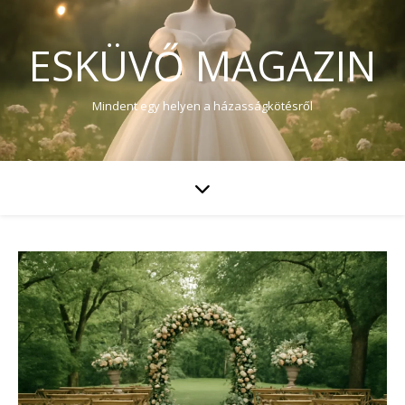
ESKÜVŐ MAGAZIN
Mindent egy helyen a házasságkötésről