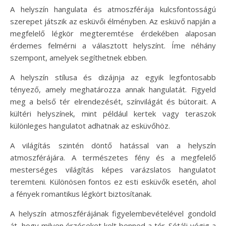
A helyszín hangulata és atmoszférája kulcsfontosságú
szerepet játszik az esküvői élményben. Az esküvő napján a
megfelelő légkör megteremtése érdekében alaposan
érdemes felmérni a választott helyszínt. Íme néhány
szempont, amelyek segíthetnek ebben.
A helyszín stílusa és dizájnja az egyik legfontosabb
tényező, amely meghatározza annak hangulatát. Figyeld
meg a belső tér elrendezését, színvilágát és bútorait. A
kültéri helyszínek, mint például kertek vagy teraszok
különleges hangulatot adhatnak az esküvőhöz.
A világítás szintén döntő hatással van a helyszín
atmoszférájára. A természetes fény és a megfelelő
mesterséges világítás képes varázslatos hangulatot
teremteni. Különösen fontos ez esti esküvők esetén, ahol
a fények romantikus légkört biztosítanak.
A helyszín atmoszférájának figyelembevételével gondold
át, hogy milyen érzéseket kelt benned a tér. Sétálj végig a