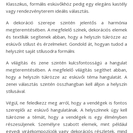
Klasszikus, formális esküvőkhöz pedig egy elegáns kastély
vagy rendezvényterem ideális választás.
A dekoráció szerepe szintén jelentős a harmónia
megteremtésében. A megfelelő színek, dekorációs elemek
és textíliák segítenek abban, hogy a helyszín tükrözze az
esküvői stílust és érzelmeket. Gondold át, hogyan tudod a
helyszínt saját stílusodra formálni.
A világítás és zene szintén kulcsfontosságú a hangulat
megteremtésében. A megfelelő világítás segíthet abban,
hogy a helyszín tükrözze az esküvői téma hangulatát. A
zenei választás szintén összhangban kell álljon a helyszín
stílusával.
Végül, ne feledkezz meg arról, hogy a vendégek is fontos
szereplői az esküvő hangulatának. A helyszínnek úgy kell
tükröznie a témát, hogy a vendégek is egy élményben
részesüljenek. Személyre szabott elemek, mint például
egyedi virágkompozíciók vagy dekorációs részletek, mind