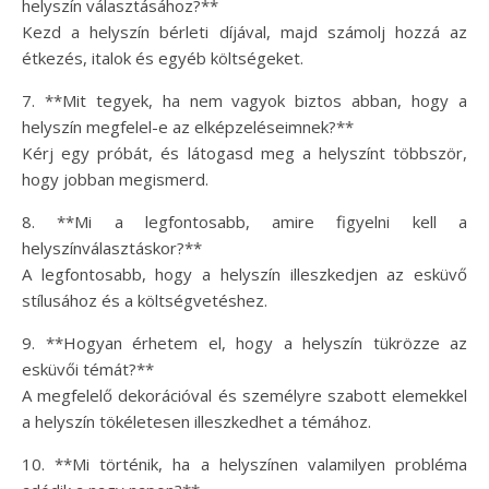
helyszín választásához?**
Kezd a helyszín bérleti díjával, majd számolj hozzá az
étkezés, italok és egyéb költségeket.
7. **Mit tegyek, ha nem vagyok biztos abban, hogy a
helyszín megfelel-e az elképzeléseimnek?**
Kérj egy próbát, és látogasd meg a helyszínt többször,
hogy jobban megismerd.
8. **Mi a legfontosabb, amire figyelni kell a
helyszínválasztáskor?**
A legfontosabb, hogy a helyszín illeszkedjen az esküvő
stílusához és a költségvetéshez.
9. **Hogyan érhetem el, hogy a helyszín tükrözze az
esküvői témát?**
A megfelelő dekorációval és személyre szabott elemekkel
a helyszín tökéletesen illeszkedhet a témához.
10. **Mi történik, ha a helyszínen valamilyen probléma