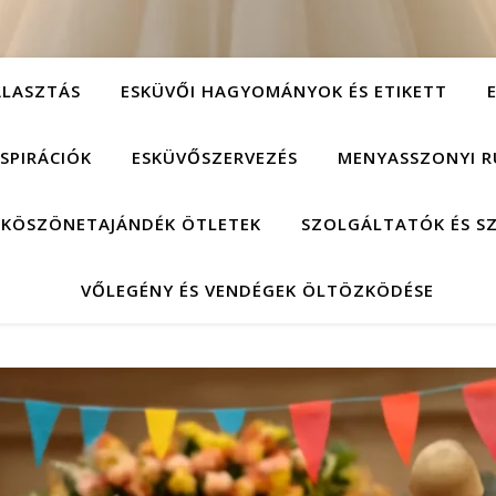
ÁLASZTÁS
ESKÜVŐI HAGYOMÁNYOK ÉS ETIKETT
NSPIRÁCIÓK
ESKÜVŐSZERVEZÉS
MENYASSZONYI R
 KÖSZÖNETAJÁNDÉK ÖTLETEK
SZOLGÁLTATÓK ÉS S
VŐLEGÉNY ÉS VENDÉGEK ÖLTÖZKÖDÉSE