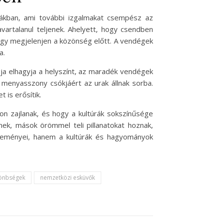
ákban, ami további izgalmakat csempész az
vartalanul teljenek. Ahelyett, hogy csendben
ogy megjelenjen a közönség előtt. A vendégek
a.
ja elhagyja a helyszínt, az maradék vendégek
 menyasszony csókjáért az urak állnak sorba.
 is erősítik.
n zajlanak, és hogy a kultúrák sokszínűsége
k, mások örömmel teli pillanatokat hoznak,
seményei, hanem a kultúrák és hagyományok
ülönbségek
nemzetközi esküvők