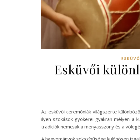
ESKÜVŐ
Esküvői különl
Az esküvői ceremóniák világszerte különböz
ilyen szokások gyökerei gyakran mélyen a ku
tradíciók nemcsak a menyasszony és a vőlegé
A hagyományok sokszínűsége különösen izgalm