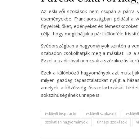
Az esküvői szokások nem csupán a párra v
eseményekbe. Franciaországban például a ven
figyelnék őket, edényeket és fémeszközöket 
célja, hogy megkínálják a párt különféle frissí
Svédországban a hagyományok szintén a vendé
szabadon csókolhatják meg a másikat. Ez a s
Ezzel a tradícióval nemcsak a szórakozás kerül
Ezek a különböző hagyományok azt mutatják,
milyen gazdag tapasztalatokat nyújt a ház
amelyek a közösség összetartozását hirde
sokszínűségének ünnepe is.
esküvői inspiráció
esküvői szokások
esküvői
szokatlan hagyományok
ünnepi szokások
v