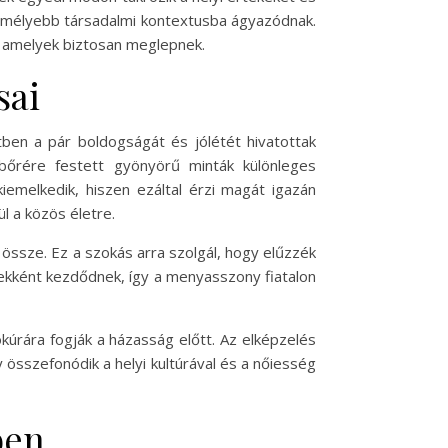
s mélyebb társadalmi kontextusba ágyazódnak.
, amelyek biztosan meglepnek.
sai
en a pár boldogságát és jólétét hivatottak
bőrére festett gyönyörű minták különleges
iemelkedik, hiszen ezáltal érzi magát igazán
l a közös életre.
össze. Ez a szokás arra szolgál, hogy elűzzék
mekként kezdődnek, így a menyasszony fiatalon
kúrára fogják a házasság előtt. Az elképzelés
 összefonódik a helyi kultúrával és a nőiesség
ben