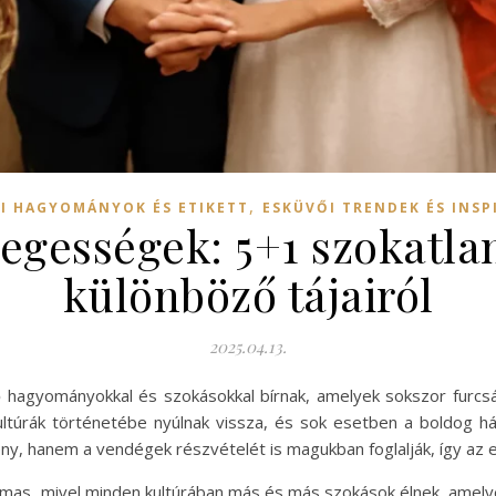
,
I HAGYOMÁNYOK ÉS ETIKETT
ESKÜVŐI TRENDEK ÉS INSP
egességek: 5+1 szokatlan
különböző tájairól
2025.04.13.
ő hagyományokkal és szokásokkal bírnak, amelyek sokszor furc
ltúrák történetébe nyúlnak vissza, és sok esetben a boldog h
ny, hanem a vendégek részvételét is magukban foglalják, így az 
as, mivel minden kultúrában más és más szokások élnek, amelye