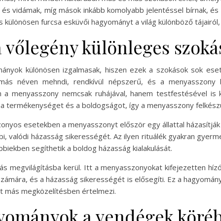
és vidámak, míg mások inkább komolyabb jelentéssel bírnak, é
különösen furcsa esküvői hagyományt a világ különböző tájairól
 vőlegény különleges szoká
ányok különösen izgalmasak, hiszen ezek a szokások sok esetb
és, más néven mehndi, rendkívül népszerű, és a menyasszony 
án a menyasszony nemcsak ruhájával, hanem testfestésével is k
ák a termékenységet és a boldogságot, így a menyasszony felkészü
onyos esetekben a menyasszonyt először egy állattal házasítják 
bi, valódi házasság sikerességét. Az ilyen rituálék gyakran gyer
bbiekben segíthetik a boldog házasság kialakulását.
s megvilágításba kerül. Itt a menyasszonyokat kifejezetten hízó
 számára, és a házasság sikerességét is elősegíti. Ez a hagyomány
t más megközelítésben értelmezi.
gyományok a vendégek köré