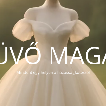
ÜVŐ MAG
Mindent egy helyen a házasságkötésről