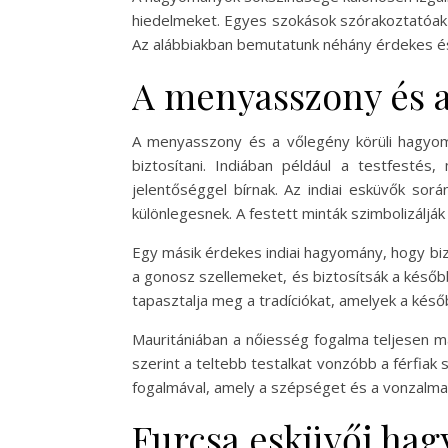
hiedelmeket. Egyes szokások szórakoztatóak 
Az alábbiakban bemutatunk néhány érdekes és 
A menyasszony és a
A menyasszony és a vőlegény körüli hagyom
biztosítani. Indiában például a testfest
jelentőséggel bírnak. Az indiai esküvők sor
különlegesnek. A festett minták szimbolizálj
Egy másik érdekes indiai hagyomány, hogy biz
a gonosz szellemeket, és biztosítsák a későb
tapasztalja meg a tradíciókat, amelyek a késő
Mauritániában a nőiesség fogalma teljesen má
szerint a teltebb testalkat vonzóbb a férfiak
fogalmával, amely a szépséget és a vonzalma
Furcsa esküvői ha