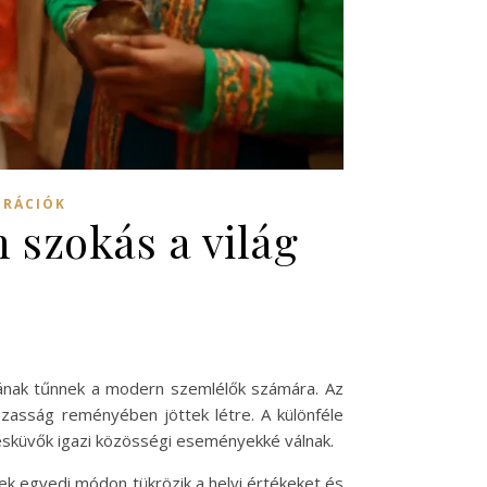
IRÁCIÓK
 szokás a világ
sának tűnnek a modern szemlélők számára. Az
ázasság reményében jöttek létre. A különféle
esküvők igazi közösségi eseményekké válnak.
k egyedi módon tükrözik a helyi értékeket és