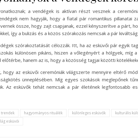
onatkoznak; a vendégek is aktívan részt vesznek a ceremóni
dégek nem hagyják, hogy a fiatal pár romantikus pillanatai za
vernek össze, hogy zajt csapjanak, ezzel kényszerítve a párt, h
tőkkel, így a bulizás és a közös szórakozás nemcsak a pár kiváltság
gek szórakoztatását célozzák. Itt, ha az esküvői pár egyik tag
zokás különösen pikáns, hiszen a vőlegényért a hölgyek, míg a
 előtérbe, hanem az is, hogy a közösség tagjai közötti kötelékeket
 hogy az esküvői ceremóniák világszerte mennyire eltérő módo
asságkötés ünneplésében. Míg egyes szokások meglepőnek tűnne
tik. Az esküvők tehát nemcsak a pár életének legfontosabb e
 trendek
hagyományos rituálék
különleges esküvők
kulturális k
ilág esküvői