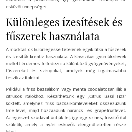
esküvői ünnepséget.
Különleges ízesítések és
fűszerek használata
A mocktail-ok különlegessé tételének egyik titka a fűszerek
és ízesítők kreatív használata. A klasszikus gyümölcslevek
mellett érdemes felfedezni a különböző gyógynövényeket,
fűszereket és szirupokat, amelyek még izgalmasabbá
teszik az italokat.
Például a friss bazsalikom vagy menta csodálatosan illik a
citrusos italokhoz. Készíthetünk egy „Citrus Basil Fizz”
koktélt, amelyhez friss bazsalikomleveleket összezúzunk
lime-lével, majd hozzáadunk narancs- és grapefruitlevet.
Az egészet szódával öntjük fel, így egy színes, frissítő ital
születik, amely a nyári esküvők elengedhetetlen része
lehet.