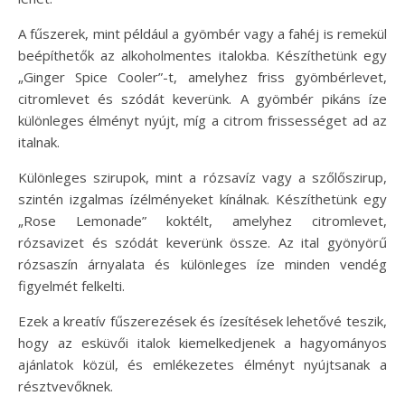
A fűszerek, mint például a gyömbér vagy a fahéj is remekül
beépíthetők az alkoholmentes italokba. Készíthetünk egy
„Ginger Spice Cooler”-t, amelyhez friss gyömbérlevet,
citromlevet és szódát keverünk. A gyömbér pikáns íze
különleges élményt nyújt, míg a citrom frissességet ad az
italnak.
Különleges szirupok, mint a rózsavíz vagy a szőlőszirup,
szintén izgalmas ízélményeket kínálnak. Készíthetünk egy
„Rose Lemonade” koktélt, amelyhez citromlevet,
rózsavizet és szódát keverünk össze. Az ital gyönyörű
rózsaszín árnyalata és különleges íze minden vendég
figyelmét felkelti.
Ezek a kreatív fűszerezések és ízesítések lehetővé teszik,
hogy az esküvői italok kiemelkedjenek a hagyományos
ajánlatok közül, és emlékezetes élményt nyújtsanak a
résztvevőknek.