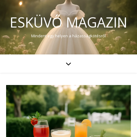
ESKÜVŐ MAGAZIN
Mindent egy helyen a házasságkötésről