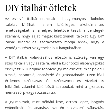
DIY italbár ötletek
Az esküvői italbár nemcsak a hagyományos alkoholos
italokat kínálhat, hanem különleges alkoholmentes
lehetőségeket is, amelyek lehetővé teszik a vendégek
számára, hogy saját maguk készítsenek italokat. Egy DIY
italbár kreatív és szórakoztató módja annak, hogy a
vendégek részt vegyenek a buli hangulatában.
A DIY italbár kialakításához először is szükség van egy
szép tálcára vagy asztalra, ahol a különböző alapanyagokat
elhelyezzük. Kínáljunk többféle gyümölcslevet, mint például
almalé, narancslé, ananászlé és gránátalmalé. Ezen kívül
érdemes szénsavas és szénsavmentes vizeket is
felkínálni, valamint különböző szirupokat, mint a grenadin,
mentaszörp vagy rózsaszirup.
A gyümölcsök, mint például lime, citrom, eper, bogyós
gyümölcsök és ananász, szintén nagyszerű választás,