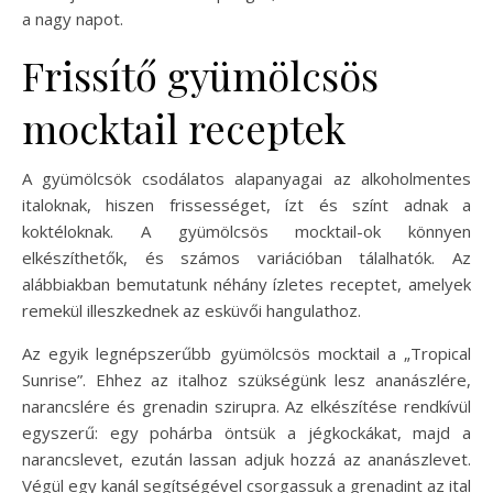
a nagy napot.
Frissítő gyümölcsös
mocktail receptek
A gyümölcsök csodálatos alapanyagai az alkoholmentes
italoknak, hiszen frissességet, ízt és színt adnak a
koktéloknak. A gyümölcsös mocktail-ok könnyen
elkészíthetők, és számos variációban tálalhatók. Az
alábbiakban bemutatunk néhány ízletes receptet, amelyek
remekül illeszkednek az esküvői hangulathoz.
Az egyik legnépszerűbb gyümölcsös mocktail a „Tropical
Sunrise”. Ehhez az italhoz szükségünk lesz ananászlére,
narancslére és grenadin szirupra. Az elkészítése rendkívül
egyszerű: egy pohárba öntsük a jégkockákat, majd a
narancslevet, ezután lassan adjuk hozzá az ananászlevet.
Végül egy kanál segítségével csorgassuk a grenadint az ital