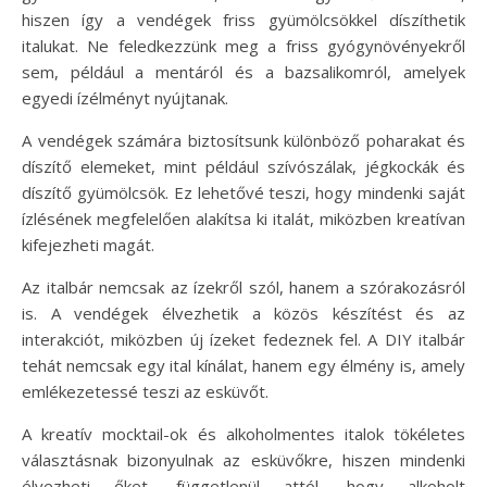
hiszen így a vendégek friss gyümölcsökkel díszíthetik
italukat. Ne feledkezzünk meg a friss gyógynövényekről
sem, például a mentáról és a bazsalikomról, amelyek
egyedi ízélményt nyújtanak.
A vendégek számára biztosítsunk különböző poharakat és
díszítő elemeket, mint például szívószálak, jégkockák és
díszítő gyümölcsök. Ez lehetővé teszi, hogy mindenki saját
ízlésének megfelelően alakítsa ki italát, miközben kreatívan
kifejezheti magát.
Az italbár nemcsak az ízekről szól, hanem a szórakozásról
is. A vendégek élvezhetik a közös készítést és az
interakciót, miközben új ízeket fedeznek fel. A DIY italbár
tehát nemcsak egy ital kínálat, hanem egy élmény is, amely
emlékezetessé teszi az esküvőt.
A kreatív mocktail-ok és alkoholmentes italok tökéletes
választásnak bizonyulnak az esküvőkre, hiszen mindenki
élvezheti őket, függetlenül attól, hogy alkoholt