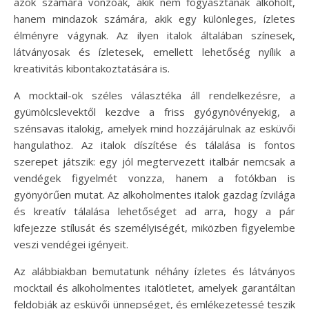
azok számára vonzóak, akik nem fogyasztanak alkoholt,
hanem mindazok számára, akik egy különleges, ízletes
élményre vágynak. Az ilyen italok általában színesek,
látványosak és ízletesek, emellett lehetőség nyílik a
kreativitás kibontakoztatására is.
A mocktail-ok széles választéka áll rendelkezésre, a
gyümölcslevektől kezdve a friss gyógynövényekig, a
szénsavas italokig, amelyek mind hozzájárulnak az esküvői
hangulathoz. Az italok díszítése és tálalása is fontos
szerepet játszik: egy jól megtervezett italbár nemcsak a
vendégek figyelmét vonzza, hanem a fotókban is
gyönyörűen mutat. Az alkoholmentes italok gazdag ízvilága
és kreatív tálalása lehetőséget ad arra, hogy a pár
kifejezze stílusát és személyiségét, miközben figyelembe
veszi vendégei igényeit.
Az alábbiakban bemutatunk néhány ízletes és látványos
mocktail és alkoholmentes italötletet, amelyek garantáltan
feldobják az esküvői ünnepséget, és emlékezetessé teszik