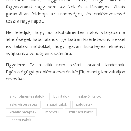
fogyasztanak vagy sem. Az ízek és a látványos tálalás
garantáltan feldobja az ünnepséget, és emlékezetessé
teszi a nagy napot.
Ne feledjük, hogy az alkoholmentes italok világában a
lehetőségek határtalanok, így bátran kísérletezünk ízekkel
és tálalási módokkal, hogy igazán különleges élményt
nyújtsunk a vendégeink számára.
Figyelem: Ez a cikk nem számít orvosi tanácsnak.
Egészségügyi probléma esetén kérjük, mindig konzultáljon
orvosával.
alkoholmentes italok
buli italok
esküvői italok
esküvői tervezés
frissítő italok
italötletek
kreatív receptek
mocktail
szülinapi italok
ünnepi italok