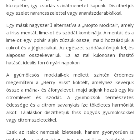
közepébe, így csodás színátmenetet kapunk. Díszíthetjük
egy szelet narancsszelettel vagy ananászdarabkákkal.
Egy másik nagyszerű alternatíva a „Mojito Mocktail”, amely
a friss mentát, lime-ot és szódát kombinálja. A mentát és a
lime-ot egy pohár alján zúzzuk össze, majd hozzáadjuk a
cukrot és a jégkockákat. Az egészet szódával öntjük fel, és
alaposan összekeverjük. Ez az ital különösen frissítő
hatású, ideális forró nyári napokon.
A gyümölcsös mocktail-ok mellett szintén érdemes
megemlíteni a „Berry Bliss” koktélt, amelyhez keverjük
össze a málna- és áfonyalevet, majd adjunk hozzá egy kis
citromlevet és szódát. A gyümölcsök természetes
édessége és a citrom savanykás íze tökéletes harmóniát
alkot. Tálaláskor díszíthetjük friss bogyós gyümölcsökkel
vagy citromszeletekkel.
Ezek az italok nemcsak ízletesek, hanem gyönyörűen is
mutatnak a poharakban, így garantáltan feldobják az