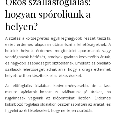
Okos szállásfoglalás:
hogyan spóroljunk a
helyen?
A szállás a költségvetés egyik legnagyobb részét teszi ki,
ezért érdemes alaposan utánanézni a lehetőségeknek. A
hotelek helyett érdemes megfontolni apartmanok vagy
vendégházak bérlését, amelyek gyakran kedvezőbb árúak,
és nagyobb szabadságot biztosítanak. Emellett az önellátó
szállások lehetőséget adnak arra, hogy a drága éttermek
helyett otthon készítsük el az étkezéseket.
Az előfoglalás általában kedvezményesebb, de a last
minute ajánlatok között is találhatunk jó árakat, ha
rugalmasak vagyunk az időpontokat illetően. Érdemes
különböző foglalási oldalakon összehasonlítani az árakat, és
figyelni az értékeléseket, hogy ne érjen csalódás.