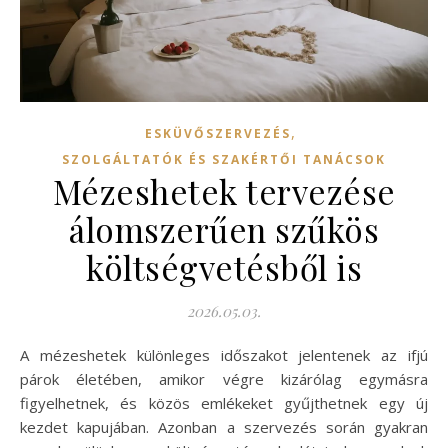
,
ESKÜVŐSZERVEZÉS
SZOLGÁLTATÓK ÉS SZAKÉRTŐI TANÁCSOK
Mézeshetek tervezése
álomszerűen szűkös
költségvetésből is
2026.05.03.
A mézeshetek különleges időszakot jelentenek az ifjú
párok életében, amikor végre kizárólag egymásra
figyelhetnek, és közös emlékeket gyűjthetnek egy új
kezdet kapujában. Azonban a szervezés során gyakran