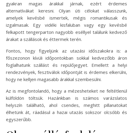
gyakran magas árakkal járnak, ezért érdemes
alternatívákat keresni. Olyan úti célokat válasszunk,
amelyek kevésbé ismertek, mégis romantikusak és
izgalmasak. Egy vidéki kisfaluban vagy egy kevésbé
felkapott tengerparton nagyobb eséllyel találunk kedvező
árakat a szállások és éttermek terén.
Fontos, hogy figyeljünk az utazási időszakokra is: a
főszezonon kívüli időpontokban sokkal kedvezőbb áron
foglalhatunk szállást és repülőjegyet. Emellett a helyi
rendezvények, fesztiválok időpontját is érdemes elkerülni,
hogy ne kelljen magasabb árakkal szembesülni.
Az is megfontolandó, hogy a mézesheteket ne feltétlenül
külföldön töltsük. Hazánkban is számos varázslatos
helyszín található, ahol csendes, meghitt pillanatokat
élhetünk át, ráadásul a hazai utazás sokszor olcsóbb és
egyszerűbb.