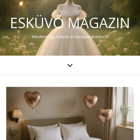
ESKÜVŐ MAGAZIN
Mindent egy helyen a házasságkötésről