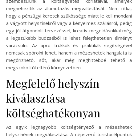
szembesülünk a költségvetés korlátaival, amelyek
megnehezítik az álomutazás megvalósítását. Nem ritka,
hogy a pénzügyi keretek szűkössége miatt le kell mondani
a vágyott helyszínekről vagy a kényelmes szállásról, pedig
egy jól átgondolt tervezéssel, kreatív megoldásokkal még
a legszűkebb büdzséből is lehet felejthetetlen élményt
varázsolni. Az apró trükkök és praktikák segítségével
nemcsak spórolni lehet, hanem a mézeshetek hangulata is
megőrizhető, sőt, akár még meghittebbé tehető a
megszokottól eltérő környezetben.
Megfelelő helyszín
kiválasztása
költséghatékonyan
Az egyik legnagyobb költségtényező a mézeshetek
helyszínének megválasztása. A népszerű turistacélpontok