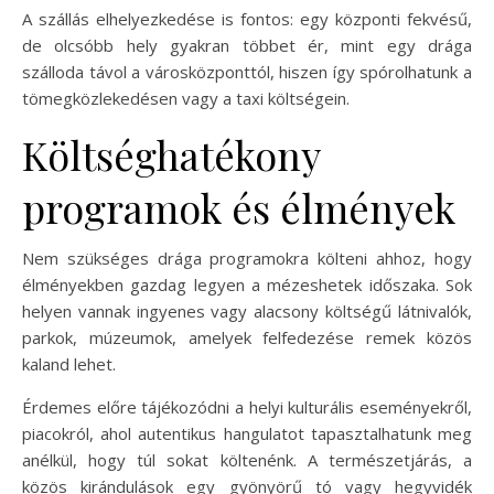
A szállás elhelyezkedése is fontos: egy központi fekvésű,
de olcsóbb hely gyakran többet ér, mint egy drága
szálloda távol a városközponttól, hiszen így spórolhatunk a
tömegközlekedésen vagy a taxi költségein.
Költséghatékony
programok és élmények
Nem szükséges drága programokra költeni ahhoz, hogy
élményekben gazdag legyen a mézeshetek időszaka. Sok
helyen vannak ingyenes vagy alacsony költségű látnivalók,
parkok, múzeumok, amelyek felfedezése remek közös
kaland lehet.
Érdemes előre tájékozódni a helyi kulturális eseményekről,
piacokról, ahol autentikus hangulatot tapasztalhatunk meg
anélkül, hogy túl sokat költenénk. A természetjárás, a
közös kirándulások egy gyönyörű tó vagy hegyvidék