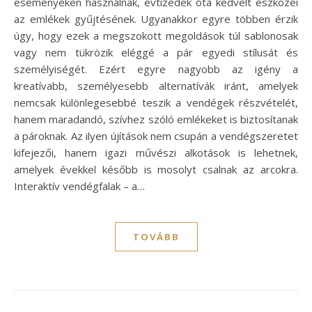
eseményeken használnak, évtizedek óta kedvelt eszközei
az emlékek gyűjtésének. Ugyanakkor egyre többen érzik
úgy, hogy ezek a megszokott megoldások túl sablonosak
vagy nem tükrözik eléggé a pár egyedi stílusát és
személyiségét. Ezért egyre nagyobb az igény a
kreatívabb, személyesebb alternatívák iránt, amelyek
nemcsak különlegesebbé teszik a vendégek részvételét,
hanem maradandó, szívhez szóló emlékeket is biztosítanak
a pároknak. Az ilyen újítások nem csupán a vendégszeretet
kifejezői, hanem igazi művészi alkotások is lehetnek,
amelyek évekkel később is mosolyt csalnak az arcokra.
Interaktív vendégfalak – a…
TOVÁBB