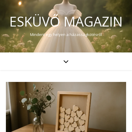
ESKÜVŐ MAGAZIN
Mindent egy helyen a házasságkötésről