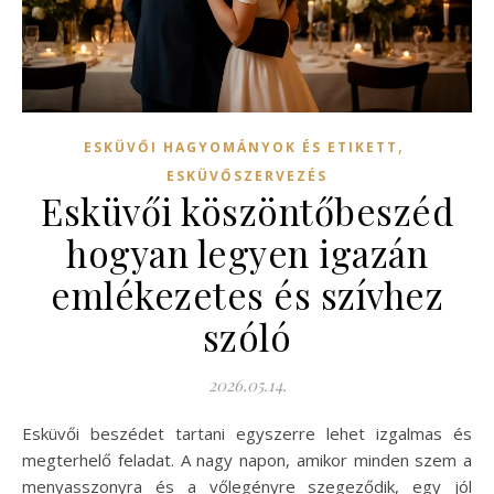
,
ESKÜVŐI HAGYOMÁNYOK ÉS ETIKETT
ESKÜVŐSZERVEZÉS
Esküvői köszöntőbeszéd
hogyan legyen igazán
emlékezetes és szívhez
szóló
2026.05.14.
Esküvői beszédet tartani egyszerre lehet izgalmas és
megterhelő feladat. A nagy napon, amikor minden szem a
menyasszonyra és a vőlegényre szegeződik, egy jól