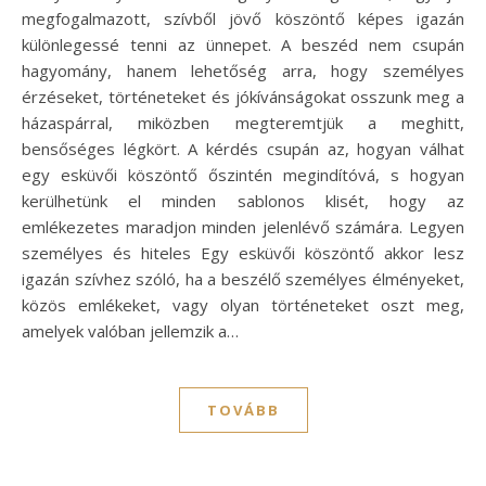
megfogalmazott, szívből jövő köszöntő képes igazán
különlegessé tenni az ünnepet. A beszéd nem csupán
hagyomány, hanem lehetőség arra, hogy személyes
érzéseket, történeteket és jókívánságokat osszunk meg a
házaspárral, miközben megteremtjük a meghitt,
bensőséges légkört. A kérdés csupán az, hogyan válhat
egy esküvői köszöntő őszintén megindítóvá, s hogyan
kerülhetünk el minden sablonos klisét, hogy az
emlékezetes maradjon minden jelenlévő számára. Legyen
személyes és hiteles Egy esküvői köszöntő akkor lesz
igazán szívhez szóló, ha a beszélő személyes élményeket,
közös emlékeket, vagy olyan történeteket oszt meg,
amelyek valóban jellemzik a…
TOVÁBB