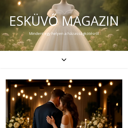
ESKÜVŐ MAGAZIN
Mindent egy helyen a házasságkötésről