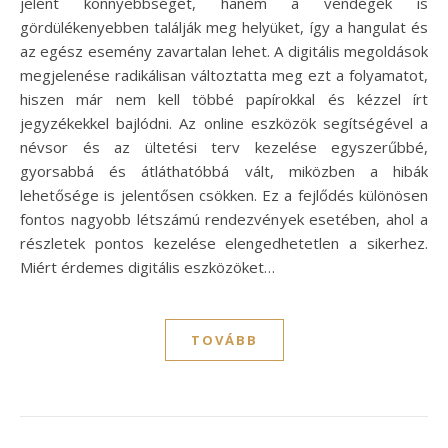
jelent könnyebbséget, hanem a vendégek is
gördülékenyebben találják meg helyüket, így a hangulat és
az egész esemény zavartalan lehet. A digitális megoldások
megjelenése radikálisan változtatta meg ezt a folyamatot,
hiszen már nem kell többé papírokkal és kézzel írt
jegyzékekkel bajlódni. Az online eszközök segítségével a
névsor és az ültetési terv kezelése egyszerűbbé,
gyorsabbá és átláthatóbbá vált, miközben a hibák
lehetősége is jelentősen csökken. Ez a fejlődés különösen
fontos nagyobb létszámú rendezvények esetében, ahol a
részletek pontos kezelése elengedhetetlen a sikerhez.
Miért érdemes digitális eszközöket…
TOVÁBB