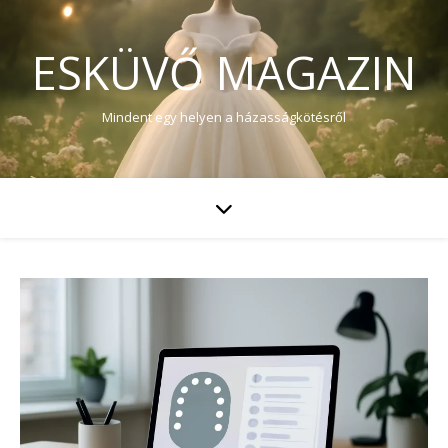
ESKÜVŐ MAGAZIN
Mindent egy helyen a házasságkötésről