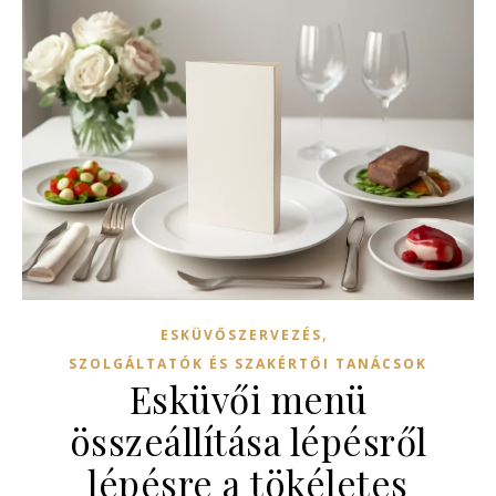
,
ESKÜVŐSZERVEZÉS
SZOLGÁLTATÓK ÉS SZAKÉRTŐI TANÁCSOK
Esküvői menü
összeállítása lépésről
lépésre a tökéletes