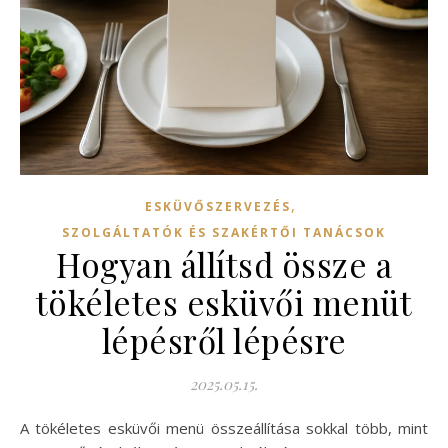
,
ESKÜVŐSZERVEZÉS
SZOLGÁLTATÓK ÉS SZAKÉRTŐI TANÁCSOK
Hogyan állítsd össze a
tökéletes esküvői menüt
lépésről lépésre
2025.05.15.
A tökéletes esküvői menü összeállítása sokkal több, mint