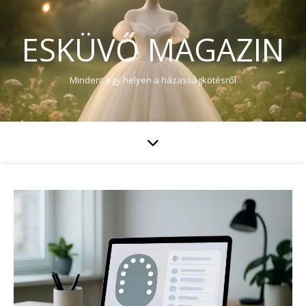
ESKÜVŐ MAGAZIN
Mindent egy helyen a házasságkötésről