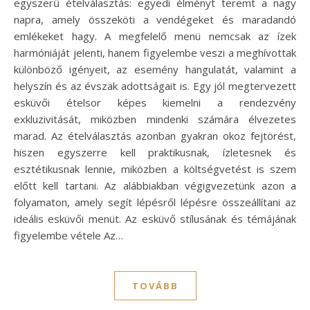
egyszerű ételválasztás: egyedi élményt teremt a nagy
napra, amely összeköti a vendégeket és maradandó
emlékeket hagy. A megfelelő menü nemcsak az ízek
harmóniáját jelenti, hanem figyelembe veszi a meghívottak
különböző igényeit, az esemény hangulatát, valamint a
helyszín és az évszak adottságait is. Egy jól megtervezett
esküvői ételsor képes kiemelni a rendezvény
exkluzivitását, miközben mindenki számára élvezetes
marad. Az ételválasztás azonban gyakran okoz fejtörést,
hiszen egyszerre kell praktikusnak, ízletesnek és
esztétikusnak lennie, miközben a költségvetést is szem
előtt kell tartani. Az alábbiakban végigvezetünk azon a
folyamaton, amely segít lépésről lépésre összeállítani az
ideális esküvői menüt. Az esküvő stílusának és témájának
figyelembe vétele Az…
TOVÁBB