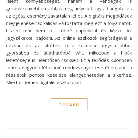
jelent könnyebbséget, hanem a vendégek is
gördülékenyebben találják meg helyüket, így a hangulat és
az egész esemény zavartalan lehet. A digitális megoldások
megjelenése radikálisan változtatta meg ezt a folyamatot,
hiszen már nem kell többé papírokkal és kézzel írt
jegyzékekkel bajlódni. Az online eszközök segítségével a
névsor és az ültetési terv kezelése egyszerűbbé,
gyorsabbá és átláthatóbbá vált, miközben a hibák
lehetősége is jelentősen csökken. Ez a fejlődés különösen
fontos nagyobb létszámú rendezvények esetében, ahol a
részletek pontos kezelése elengedhetetlen a sikerhez.
Miért érdemes digitális eszközöket…
TOVÁBB