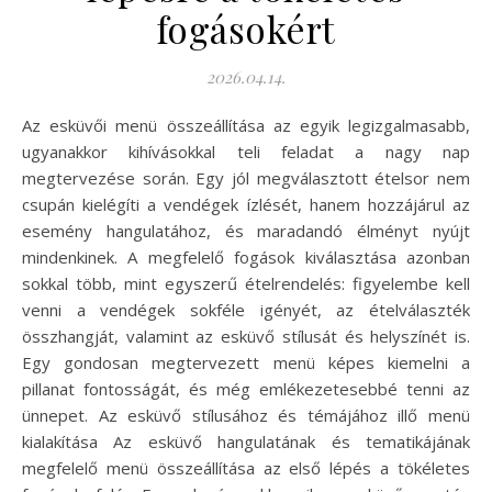
fogásokért
2026.04.14.
Az esküvői menü összeállítása az egyik legizgalmasabb,
ugyanakkor kihívásokkal teli feladat a nagy nap
megtervezése során. Egy jól megválasztott ételsor nem
csupán kielégíti a vendégek ízlését, hanem hozzájárul az
esemény hangulatához, és maradandó élményt nyújt
mindenkinek. A megfelelő fogások kiválasztása azonban
sokkal több, mint egyszerű ételrendelés: figyelembe kell
venni a vendégek sokféle igényét, az ételválaszték
összhangját, valamint az esküvő stílusát és helyszínét is.
Egy gondosan megtervezett menü képes kiemelni a
pillanat fontosságát, és még emlékezetesebbé tenni az
ünnepet. Az esküvő stílusához és témájához illő menü
kialakítása Az esküvő hangulatának és tematikájának
megfelelő menü összeállítása az első lépés a tökéletes