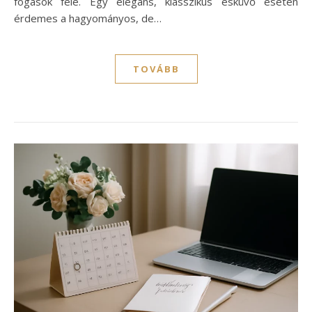
fogások felé. Egy elegáns, klasszikus esküvő esetén
érdemes a hagyományos, de…
TOVÁBB