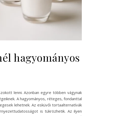
tnél hagyományos
szokott lenni. Azonban egyre többen vágynak
dégeiknek. A hagyományos, réteges, fondanttal
legesek lehetnek. Az esküvői tortaalternatívák
nyezettudatosságot is tükrözhetik. Az ilyen