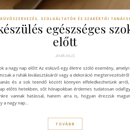
,
SKÜVŐSZERVEZÉS
SZOLGÁLTATÓK ÉS SZAKÉRTŐI TANÁCS
lkészülés egészséges sz
előtt
2026.05.17.
ok a nagy nap előtt Az esküvő egy életre szóló esemény, amel
emcsak a ruhák kiválasztásáról vagy a dekoráció megtervezéséről 
ohanás és a sok teendő között könnyen elfeledkezhetünk arról
p előtti hetekben, sőt hónapokban érdemes tudatosan odafigyeln
kre vannak hatással, hanem arra is, hogyan érezzük magun
y a nagy nap…
TOVÁBB