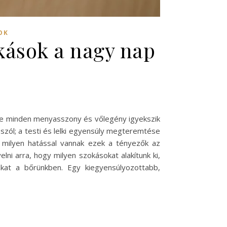
OK
okások a nagy nap
yre minden menyasszony és vőlegény igyekszik
szól; a testi és lelki egyensúly megteremtése
, milyen hatással vannak ezek a tényezők az
i arra, hogy milyen szokásokat alakítunk ki,
kat a bőrünkben. Egy kiegyensúlyozottabb,