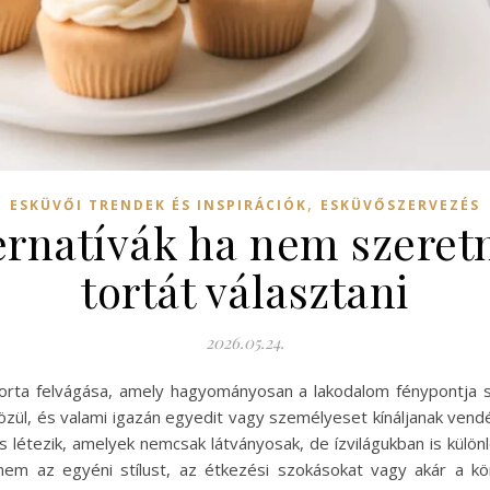
,
ESKÜVŐI TRENDEK ÉS INSPIRÁCIÓK
ESKÜVŐSZERVEZÉS
ternatívák ha nem szere
tortát választani
2026.05.24.
 torta felvágása, amely hagyományosan a lakodalom fénypontja 
özül, és valami igazán egyedit vagy személyeset kínáljanak ven
 létezik, amelyek nemcsak látványosak, de ízvilágukban is külön
nem az egyéni stílust, az étkezési szokásokat vagy akár a kör