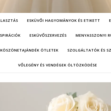
ÁLASZTÁS
ESKÜVŐI HAGYOMÁNYOK ÉS ETIKETT
NSPIRÁCIÓK
ESKÜVŐSZERVEZÉS
MENYASSZONYI R
 KÖSZÖNETAJÁNDÉK ÖTLETEK
SZOLGÁLTATÓK ÉS S
VŐLEGÉNY ÉS VENDÉGEK ÖLTÖZKÖDÉSE