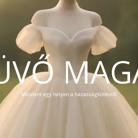
ÜVŐ MAG
Mindent egy helyen a házasságkötésről