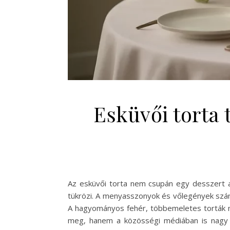
Esküvői torta
Az esküvői torta nem csupán egy desszert a
tükrözi. A menyasszonyok és vőlegények számá
A hagyományos fehér, többemeletes torták m
meg, hanem a közösségi médiában is nagy si