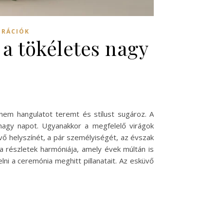
IRÁCIÓK
 a tökéletes nagy
em hangulatot teremt és stílust sugároz. A
 nagy napot. Ugyanakkor a megfelelő virágok
vő helyszínét, a pár személyiségét, az évszak
a részletek harmóniája, amely évek múltán is
ni a ceremónia meghitt pillanatait. Az esküvő