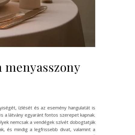
en menyasszony
iségét, ízlését és az esemény hangulatát is
és a látvány egyaránt fontos szerepet kapnak.
elyek nemcsak a vendégek szívét dobogtatják
, és mindig a legfrissebb divat, valamint a