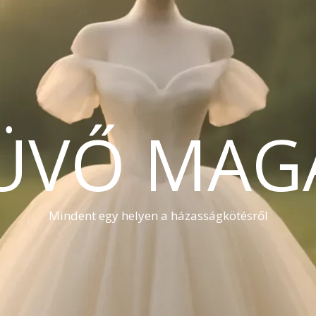
ÜVŐ MAG
Mindent egy helyen a házasságkötésről