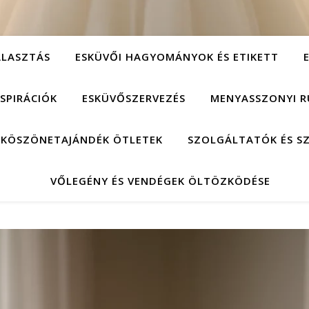
ÁLASZTÁS
ESKÜVŐI HAGYOMÁNYOK ÉS ETIKETT
NSPIRÁCIÓK
ESKÜVŐSZERVEZÉS
MENYASSZONYI R
 KÖSZÖNETAJÁNDÉK ÖTLETEK
SZOLGÁLTATÓK ÉS S
VŐLEGÉNY ÉS VENDÉGEK ÖLTÖZKÖDÉSE