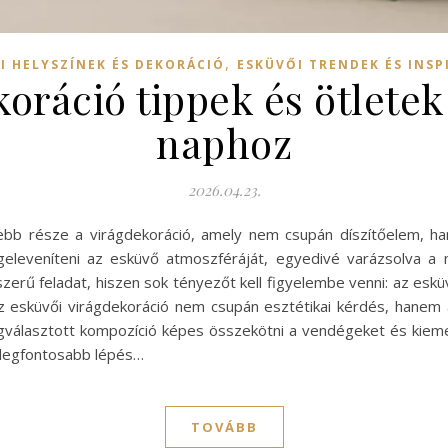
,
I HELYSZÍNEK ÉS DEKORÁCIÓ
ESKÜVŐI TRENDEK ÉS INSP
oráció tippek és ötletek
naphoz
2026.04.23.
bb része a virágdekoráció, amely nem csupán díszítőelem, han
megeleveníteni az esküvő atmoszféráját, egyedivé varázsolva a
erű feladat, hiszen sok tényezőt kell figyelembe venni: az eskü
Az esküvői virágdekoráció nem csupán esztétikai kérdés, hanem 
egválasztott kompozíció képes összekötni a vendégeket és kiemel
s legfontosabb lépés…
TOVÁBB