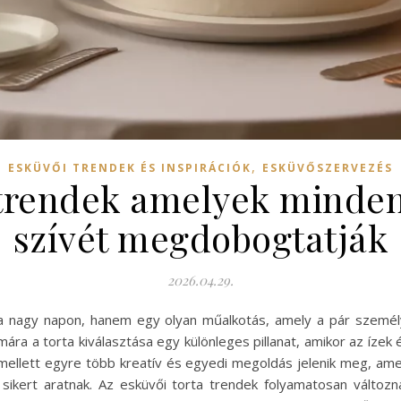
,
ESKÜVŐI TRENDEK ÉS INSPIRÁCIÓK
ESKÜVŐSZERVEZÉS
 trendek amelyek mind
szívét megdobogtatják
2026.04.29.
 nagy napon, hanem egy olyan műalkotás, amely a pár személy
ra a torta kiválasztása egy különleges pillanat, amikor az ízek 
ellett egyre több kreatív és egyedi megoldás jelenik meg, am
kert aratnak. Az esküvői torta trendek folyamatosan változnak