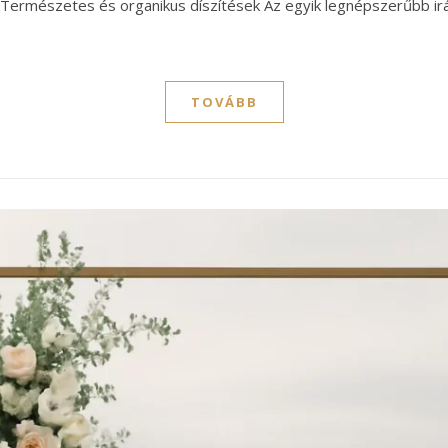
k. Természetes és organikus díszítések Az egyik legnépszerűbb i
TOVÁBB