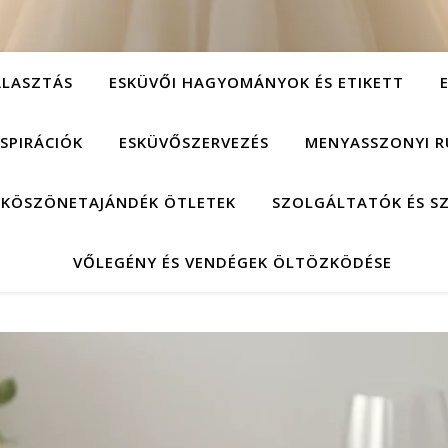
ÁLASZTÁS
ESKÜVŐI HAGYOMÁNYOK ÉS ETIKETT
NSPIRÁCIÓK
ESKÜVŐSZERVEZÉS
MENYASSZONYI R
 KÖSZÖNETAJÁNDÉK ÖTLETEK
SZOLGÁLTATÓK ÉS S
VŐLEGÉNY ÉS VENDÉGEK ÖLTÖZKÖDÉSE