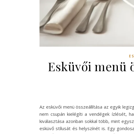
E
Esküvői menü ös
Az esküvői menü összeállítása az egyik legiz
nem csupán kielégíti a vendégek ízlését, 
kiválasztása azonban sokkal több, mint egysz
esküvő stílusát és helyszínét is. Egy gondo