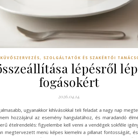
,
SKÜVŐSZERVEZÉS
SZOLGÁLTATÓK ÉS SZAKÉRTŐI TANÁCS
szeállítása lépésről lép
fogásokért
2026.04.14.
galmasabb, ugyanakkor kihívásokkal teli feladat a nagy nap megt
hanem hozzájárul az esemény hangulatához, és maradandó élmé
erű ételrendelés: figyelembe kell venni a vendégek sokféle igény
san megtervezett menü képes kiemelni a pillanat fontosságát,