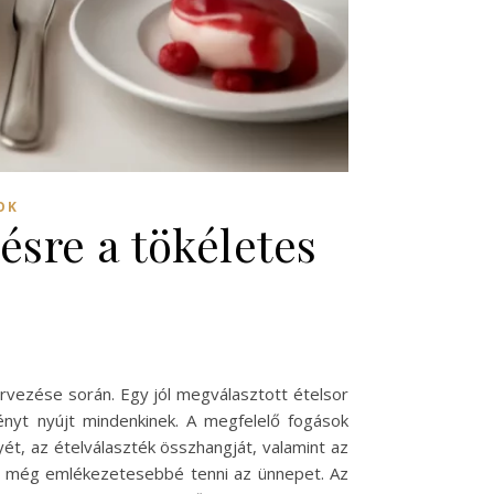
OK
ésre a tökéletes
ervezése során. Egy jól megválasztott ételsor
nyt nyújt mindenkinek. A megfelelő fogások
ét, az ételválaszték összhangját, valamint az
 és még emlékezetesebbé tenni az ünnepet. Az