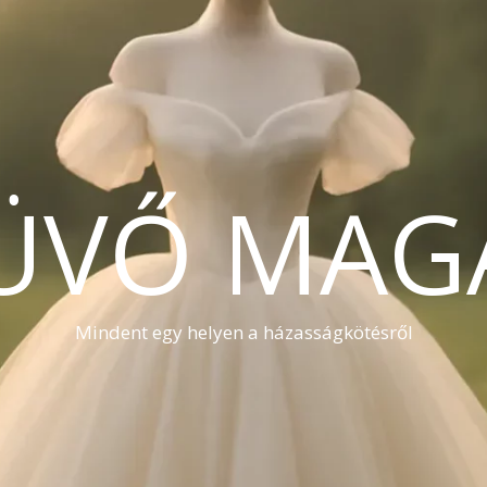
ÜVŐ MAG
Mindent egy helyen a házasságkötésről