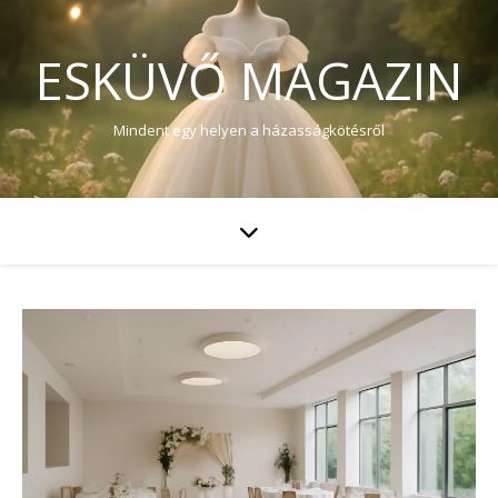
ESKÜVŐ MAGAZIN
Mindent egy helyen a házasságkötésről