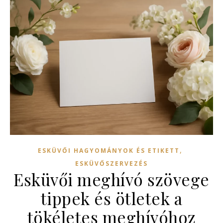
,
ESKÜVŐI HAGYOMÁNYOK ÉS ETIKETT
ESKÜVŐSZERVEZÉS
Esküvői meghívó szövege
tippek és ötletek a
tökéletes meghívóhoz