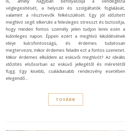
is, amely nagyban befolyásolja a vendéglista
véglegesítését, a helyszín és szolgáltatók foglalását,
valamint a résztvevők felkészülését. Egy jól időzített
meghívó segít elkerülni a felesleges stresszt és biztosítja,
hogy minden fontos személy jelen tudjon lenni ezen a
különleges napon. Éppen ezért a meghívó kiküldésének
ideje kulcsfontosságú, és érdemes tudatosan
megtervezni, mikor érdemes feladni ezt a fontos üzenetet.
Mikor érdemes elküldeni az esküvői meghívót? Az ideális
időzítés elsősorban az esküvő jellegétől és méretétől
függ. Egy kisebb, családiasabb rendezvény esetében
elegendő…
TOVÁBB