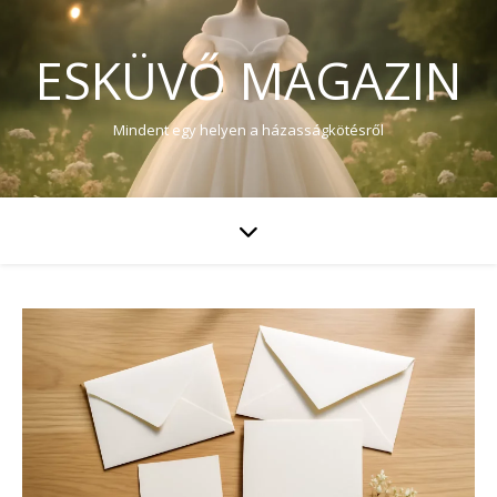
ESKÜVŐ MAGAZIN
Mindent egy helyen a házasságkötésről