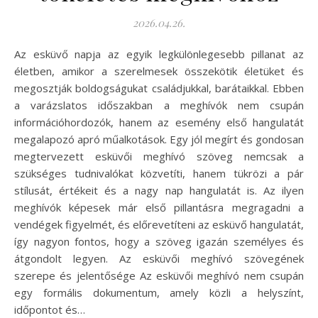
2026.04.26.
Az esküvő napja az egyik legkülönlegesebb pillanat az
életben, amikor a szerelmesek összekötik életüket és
megosztják boldogságukat családjukkal, barátaikkal. Ebben
a varázslatos időszakban a meghívók nem csupán
információhordozók, hanem az esemény első hangulatát
megalapozó apró műalkotások. Egy jól megírt és gondosan
megtervezett esküvői meghívó szöveg nemcsak a
szükséges tudnivalókat közvetíti, hanem tükrözi a pár
stílusát, értékeit és a nagy nap hangulatát is. Az ilyen
meghívók képesek már első pillantásra megragadni a
vendégek figyelmét, és előrevetíteni az esküvő hangulatát,
így nagyon fontos, hogy a szöveg igazán személyes és
átgondolt legyen. Az esküvői meghívó szövegének
szerepe és jelentősége Az esküvői meghívó nem csupán
egy formális dokumentum, amely közli a helyszínt,
időpontot és…