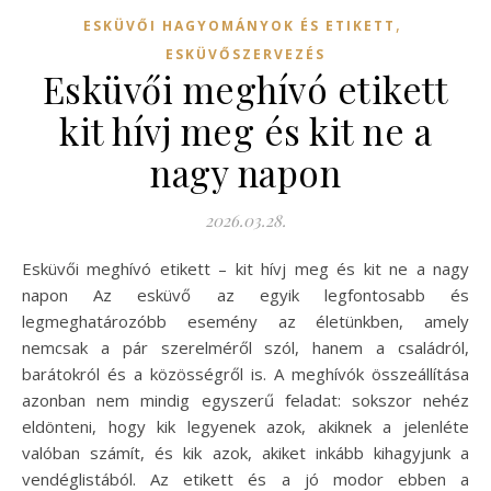
,
ESKÜVŐI HAGYOMÁNYOK ÉS ETIKETT
ESKÜVŐSZERVEZÉS
Esküvői meghívó etikett
kit hívj meg és kit ne a
nagy napon
2026.03.28.
Esküvői meghívó etikett – kit hívj meg és kit ne a nagy
napon Az esküvő az egyik legfontosabb és
legmeghatározóbb esemény az életünkben, amely
nemcsak a pár szerelméről szól, hanem a családról,
barátokról és a közösségről is. A meghívók összeállítása
azonban nem mindig egyszerű feladat: sokszor nehéz
eldönteni, hogy kik legyenek azok, akiknek a jelenléte
valóban számít, és kik azok, akiket inkább kihagyjunk a
vendéglistából. Az etikett és a jó modor ebben a