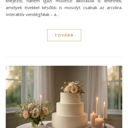
kifejezői, hanem igazi művészi alkotások is lehetnek,
amelyek évekkel később is mosolyt csalnak az arcokra.
Interaktív vendégfalak – a…
TOVÁBB