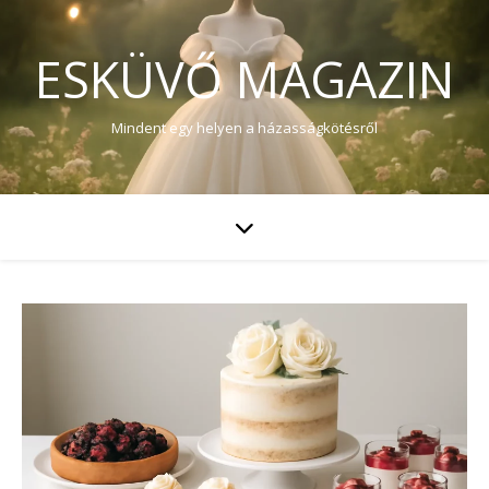
ESKÜVŐ MAGAZIN
Mindent egy helyen a házasságkötésről