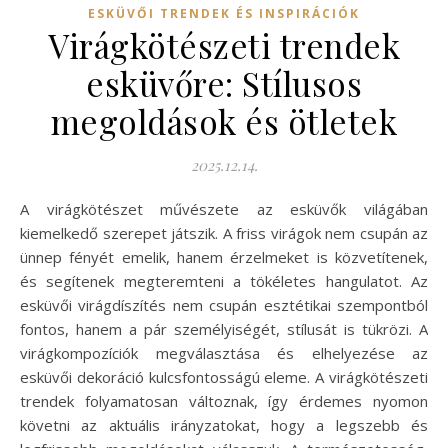
ESKÜVŐI TRENDEK ÉS INSPIRÁCIÓK
Virágkötészeti trendek
esküvőre: Stílusos
megoldások és ötletek
2025.12.14.
A virágkötészet művészete az esküvők világában
kiemelkedő szerepet játszik. A friss virágok nem csupán az
ünnep fényét emelik, hanem érzelmeket is közvetítenek,
és segítenek megteremteni a tökéletes hangulatot. Az
esküvői virágdíszítés nem csupán esztétikai szempontból
fontos, hanem a pár személyiségét, stílusát is tükrözi. A
virágkompozíciók megválasztása és elhelyezése az
esküvői dekoráció kulcsfontosságú eleme. A virágkötészeti
trendek folyamatosan változnak, így érdemes nyomon
követni az aktuális irányzatokat, hogy a legszebb és