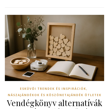
,
ESKÜVŐI TRENDEK ÉS INSPIRÁCIÓK
NÁSZAJÁNDÉKOK ÉS KÖSZÖNETAJÁNDÉK ÖTLETEK
Vendégkönyv alternatívák