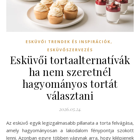
,
ESKÜVŐI TRENDEK ÉS INSPIRÁCIÓK
ESKÜVŐSZERVEZÉS
Esküvői tortaalternatívák
ha nem szeretnél
hagyományos tortát
választani
2026.05.24.
Az esküvő egyik legizgalmasabb pillanata a torta felvágása,
amely hagyományosan a lakodalom fénypontja szokott
lenni. Azonban egyre többen vágynak arra, hogy kilépjenek