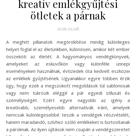
kreatív emlékgyűjtési
ötletek a párnak
2026.05.08.
A meghitt pillanatok megörökítése mindig különleges
helyet foglal el az életünkben, különösen, amikor két ember
összeköti az életét. A hagyományos vendégkönyvek,
amelyeket az esküvőkön vagy különféle ünnepi
eseményeken használnak, évtizedek óta kedvelt eszközei
az emlékek gyűjtésének. Ugyanakkor egyre többen érzik
úgy, hogy ezek a megszokott megoldások túl sablonosak
vagy nem tükrözik eléggé a pár egyedi stílusát és
személyiségét. Ezért egyre nagyobb az igény a
kreatívabb, személyesebb alternatívák iránt, amelyek
nemcsak különlegesebbé teszik a vendégek részvételét,
hanem maradandó, szívhez szóló emlékeket is biztosítanak
a pároknak. Az ilyen újítások nem csupán a vendégszeretet