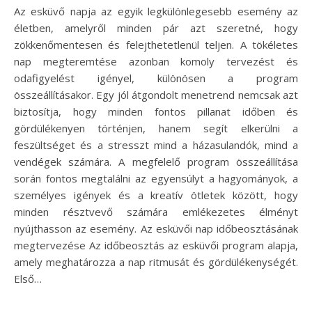
Az esküvő napja az egyik legkülönlegesebb esemény az
életben, amelyről minden pár azt szeretné, hogy
zökkenőmentesen és felejthetetlenül teljen. A tökéletes
nap megteremtése azonban komoly tervezést és
odafigyelést igényel, különösen a program
összeállításakor. Egy jól átgondolt menetrend nemcsak azt
biztosítja, hogy minden fontos pillanat időben és
gördülékenyen történjen, hanem segít elkerülni a
feszültséget és a stresszt mind a házasulandók, mind a
vendégek számára. A megfelelő program összeállítása
során fontos megtalálni az egyensúlyt a hagyományok, a
személyes igények és a kreatív ötletek között, hogy
minden résztvevő számára emlékezetes élményt
nyújthasson az esemény. Az esküvői nap időbeosztásának
megtervezése Az időbeosztás az esküvői program alapja,
amely meghatározza a nap ritmusát és gördülékenységét.
Első…