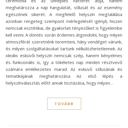
ceremónia és az ünneplés hátterét adja, hanem
meghatározza a nap hangulatát, stílusát és az esemény
egészének sikerét. A megfelelő helyszín megtalálása
azonban rengeteg szempont mérlegelését igényli, hiszen
nemcsak esztétikai, de gyakorlati tényezőket is figyelembe
kell venni. A döntés során érdemes átgondolni, hogy milyen
atmoszférát szeretnénk teremteni, hány vendéget várunk,
és milyen szolgáltatásokat tartunk nélkülözhetetlennek. Az
ideális esküvői helyszín nemcsak szép, hanem kényelmes
és funkcionális is, így a tökéletes nap minden résztvevő
számára emlékezetes marad. Az esküvő stílusának és
tematikájának meghatározása Az első lépés a
helyszínválasztás előtt annak tisztázása, hogy milyen…
TOVÁBB