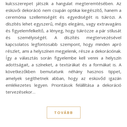
kulcsszerepet játszik a hangulat megteremtésében. Az
esküvői dekoráció nem csupán optikai kiegészítő, hanem a
ceremónia szellemiségét és egyediségét is tükrözi. A
díszítés lehet egyszerű, mégis elegáns, vagy extravagáns
és figyelemfelkeltő, a lényeg, hogy tükrözze a pár stílusát
és személyiségét. A díszítés megtervezésével
kapcsolatos legfontosabb szempont, hogy minden apró
részlet, ami a helyszínen megjelenik, része a dekorációnak.
Így a választás során figyelembe kell venni a helyszín
adottságait, a színeket, a textúrákat és a formákat is. A
következőkben bemutatunk néhány hasznos tippet,
amelyek segíthetnek abban, hogy az esküvőd igazán
emlékezetes legyen. Prioritások felállítása a dekoráció
tervezésekor…
TOVÁBB