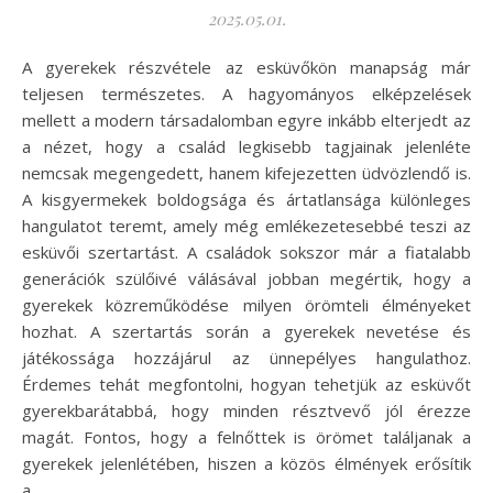
2025.05.01.
A gyerekek részvétele az esküvőkön manapság már
teljesen természetes. A hagyományos elképzelések
mellett a modern társadalomban egyre inkább elterjedt az
a nézet, hogy a család legkisebb tagjainak jelenléte
nemcsak megengedett, hanem kifejezetten üdvözlendő is.
A kisgyermekek boldogsága és ártatlansága különleges
hangulatot teremt, amely még emlékezetesebbé teszi az
esküvői szertartást. A családok sokszor már a fiatalabb
generációk szülőivé válásával jobban megértik, hogy a
gyerekek közreműködése milyen örömteli élményeket
hozhat. A szertartás során a gyerekek nevetése és
játékossága hozzájárul az ünnepélyes hangulathoz.
Érdemes tehát megfontolni, hogyan tehetjük az esküvőt
gyerekbarátabbá, hogy minden résztvevő jól érezze
magát. Fontos, hogy a felnőttek is örömet találjanak a
gyerekek jelenlétében, hiszen a közös élmények erősítik
a…