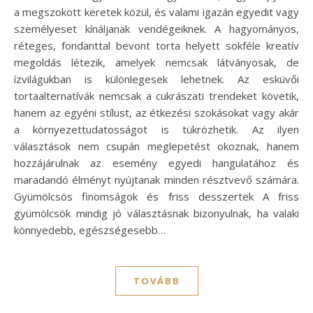
a megszokott keretek közül, és valami igazán egyedit vagy
személyeset kínáljanak vendégeiknek. A hagyományos,
réteges, fondanttal bevont torta helyett sokféle kreatív
megoldás létezik, amelyek nemcsak látványosak, de
ízvilágukban is különlegesek lehetnek. Az esküvői
tortaalternatívák nemcsak a cukrászati trendeket követik,
hanem az egyéni stílust, az étkezési szokásokat vagy akár
a környezettudatosságot is tükrözhetik. Az ilyen
választások nem csupán meglepetést okoznak, hanem
hozzájárulnak az esemény egyedi hangulatához és
maradandó élményt nyújtanak minden résztvevő számára.
Gyümölcsös finomságok és friss desszertek A friss
gyümölcsök mindig jó választásnak bizonyulnak, ha valaki
könnyedebb, egészségesebb…
TOVÁBB