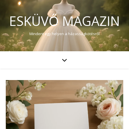
ESKÜVŐ MAGAZIN
Mindent egy helyen a házasságkötésről