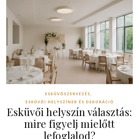
,
ESKÜVŐSZERVEZÉS
ESKÜVŐI HELYSZÍNEK ÉS DEKORÁCIÓ
Esküvői helyszín választás:
mire figyelj mielőtt
lefoglalod?