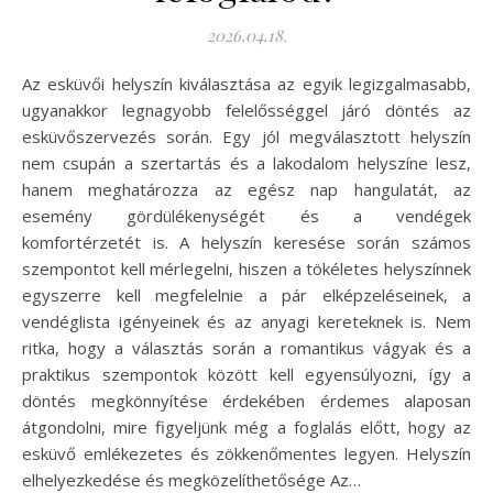
2026.04.18.
Az esküvői helyszín kiválasztása az egyik legizgalmasabb,
ugyanakkor legnagyobb felelősséggel járó döntés az
esküvőszervezés során. Egy jól megválasztott helyszín
nem csupán a szertartás és a lakodalom helyszíne lesz,
hanem meghatározza az egész nap hangulatát, az
esemény gördülékenységét és a vendégek
komfortérzetét is. A helyszín keresése során számos
szempontot kell mérlegelni, hiszen a tökéletes helyszínnek
egyszerre kell megfelelnie a pár elképzeléseinek, a
vendéglista igényeinek és az anyagi kereteknek is. Nem
ritka, hogy a választás során a romantikus vágyak és a
praktikus szempontok között kell egyensúlyozni, így a
döntés megkönnyítése érdekében érdemes alaposan
átgondolni, mire figyeljünk még a foglalás előtt, hogy az
esküvő emlékezetes és zökkenőmentes legyen. Helyszín
elhelyezkedése és megközelíthetősége Az…