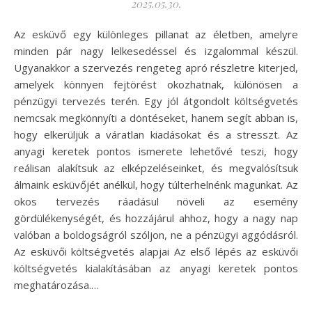
2025.05.30.
Az esküvő egy különleges pillanat az életben, amelyre
minden pár nagy lelkesedéssel és izgalommal készül.
Ugyanakkor a szervezés rengeteg apró részletre kiterjed,
amelyek könnyen fejtörést okozhatnak, különösen a
pénzügyi tervezés terén. Egy jól átgondolt költségvetés
nemcsak megkönnyíti a döntéseket, hanem segít abban is,
hogy elkerüljük a váratlan kiadásokat és a stresszt. Az
anyagi keretek pontos ismerete lehetővé teszi, hogy
reálisan alakítsuk az elképzeléseinket, és megvalósítsuk
álmaink esküvőjét anélkül, hogy túlterhelnénk magunkat. Az
okos tervezés ráadásul növeli az esemény
gördülékenységét, és hozzájárul ahhoz, hogy a nagy nap
valóban a boldogságról szóljon, ne a pénzügyi aggódásról.
Az esküvői költségvetés alapjai Az első lépés az esküvői
költségvetés kialakításában az anyagi keretek pontos
meghatározása.…