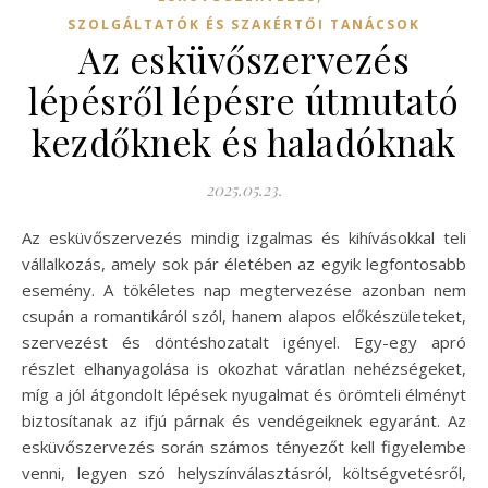
SZOLGÁLTATÓK ÉS SZAKÉRTŐI TANÁCSOK
Az esküvőszervezés
lépésről lépésre útmutató
kezdőknek és haladóknak
2025.05.23.
Az esküvőszervezés mindig izgalmas és kihívásokkal teli
vállalkozás, amely sok pár életében az egyik legfontosabb
esemény. A tökéletes nap megtervezése azonban nem
csupán a romantikáról szól, hanem alapos előkészületeket,
szervezést és döntéshozatalt igényel. Egy-egy apró
részlet elhanyagolása is okozhat váratlan nehézségeket,
míg a jól átgondolt lépések nyugalmat és örömteli élményt
biztosítanak az ifjú párnak és vendégeiknek egyaránt. Az
esküvőszervezés során számos tényezőt kell figyelembe
venni, legyen szó helyszínválasztásról, költségvetésről,