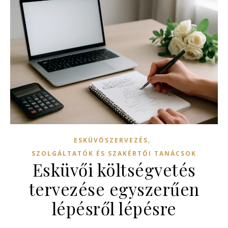
,
ESKÜVŐSZERVEZÉS
SZOLGÁLTATÓK ÉS SZAKÉRTŐI TANÁCSOK
Esküvői költségvetés
tervezése egyszerűen
lépésről lépésre