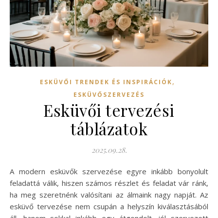
,
ESKÜVŐI TRENDEK ÉS INSPIRÁCIÓK
ESKÜVŐSZERVEZÉS
Esküvői tervezési
táblázatok
2025.09.28.
A modern esküvők szervezése egyre inkább bonyolult
feladattá válik, hiszen számos részlet és feladat vár ránk,
ha meg szeretnénk valósítani az álmaink nagy napját. Az
esküvő tervezése nem csupán a helyszín kiválasztásából
áll, hanem sokkal inkább egy átgondolt, jól szervezett