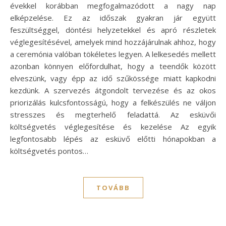
évekkel korábban megfogalmazódott a nagy nap
elképzelése. Ez az időszak gyakran jár együtt
feszültséggel, döntési helyzetekkel és apró részletek
véglegesítésével, amelyek mind hozzájárulnak ahhoz, hogy
a ceremónia valóban tökéletes legyen. A lelkesedés mellett
azonban könnyen előfordulhat, hogy a teendők között
elveszünk, vagy épp az idő szűkössége miatt kapkodni
kezdünk. A szervezés átgondolt tervezése és az okos
priorizálás kulcsfontosságú, hogy a felkészülés ne váljon
stresszes és megterhelő feladattá. Az esküvői
költségvetés véglegesítése és kezelése Az egyik
legfontosabb lépés az esküvő előtti hónapokban a
költségvetés pontos…
TOVÁBB