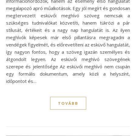
információhordozók, hanem az esemény első hangulatát
megalapozó apró műalkotások. Egy jól megírt és gondosan
megtervezett esküvői meghívó szöveg nemcsak a
szükséges tudnivalókat közvetíti, hanem tükrözi a pár
stílusát, értékeit és a nagy nap hangulatát is. Az ilyen
meghívók képesek már első pillantásra megragadni a
vendégek figyelmét, és előrevetíteni az esküvő hangulatát,
így nagyon fontos, hogy a szöveg igazán személyes és
átgondolt legyen. Az esküvői meghívó szövegének
szerepe és jelentősége Az esküvői meghívó nem csupán
egy formális dokumentum, amely közli a helyszínt,
időpontot és…
TOVÁBB