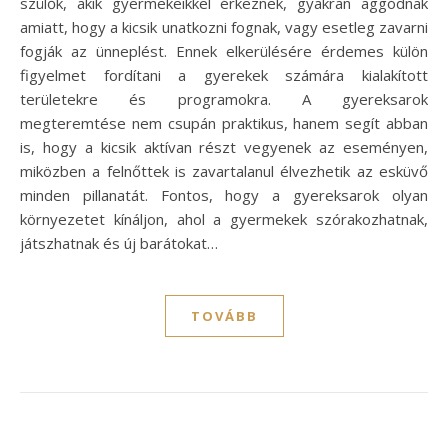
szülők, akik gyermekeikkel érkeznek, gyakran aggódnak
amiatt, hogy a kicsik unatkozni fognak, vagy esetleg zavarni
fogják az ünneplést. Ennek elkerülésére érdemes külön
figyelmet fordítani a gyerekek számára kialakított
területekre és programokra. A gyereksarok
megteremtése nem csupán praktikus, hanem segít abban
is, hogy a kicsik aktívan részt vegyenek az eseményen,
miközben a felnőttek is zavartalanul élvezhetik az esküvő
minden pillanatát. Fontos, hogy a gyereksarok olyan
környezetet kínáljon, ahol a gyermekek szórakozhatnak,
játszhatnak és új barátokat…
TOVÁBB