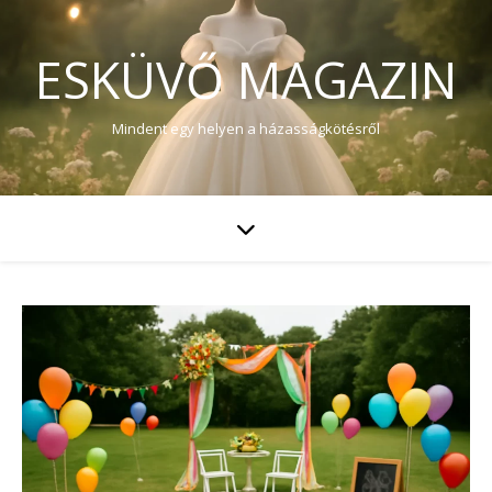
ESKÜVŐ MAGAZIN
Mindent egy helyen a házasságkötésről