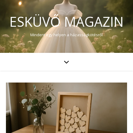
ESKÜVŐ MAGAZIN
Mindent egy helyen a házasságkötésről