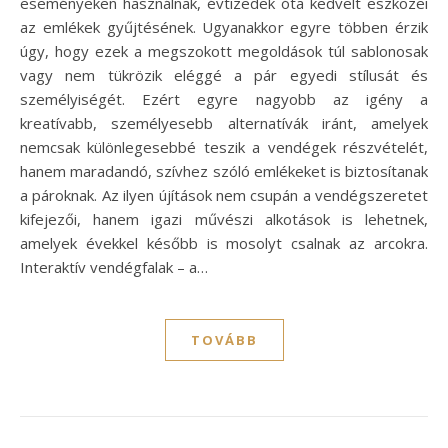
eseményeken használnak, évtizedek óta kedvelt eszközei
az emlékek gyűjtésének. Ugyanakkor egyre többen érzik
úgy, hogy ezek a megszokott megoldások túl sablonosak
vagy nem tükrözik eléggé a pár egyedi stílusát és
személyiségét. Ezért egyre nagyobb az igény a
kreatívabb, személyesebb alternatívák iránt, amelyek
nemcsak különlegesebbé teszik a vendégek részvételét,
hanem maradandó, szívhez szóló emlékeket is biztosítanak
a pároknak. Az ilyen újítások nem csupán a vendégszeretet
kifejezői, hanem igazi művészi alkotások is lehetnek,
amelyek évekkel később is mosolyt csalnak az arcokra.
Interaktív vendégfalak – a…
TOVÁBB