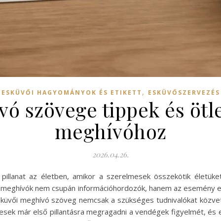
,
ESKÜVŐI HAGYOMÁNYOK ÉS ETIKETT
ESKÜVŐSZERVEZÉS
ó szövege tippek és ötle
meghívóhoz
2026.04.26.
pillanat az életben, amikor a szerelmesek összekötik életüke
 a meghívók nem csupán információhordozók, hanem az esemény 
üvői meghívó szöveg nemcsak a szükséges tudnivalókat közvetíti,
pesek már első pillantásra megragadni a vendégek figyelmét, és e