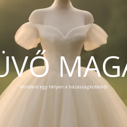
ÜVŐ MAG
Mindent egy helyen a házasságkötésről