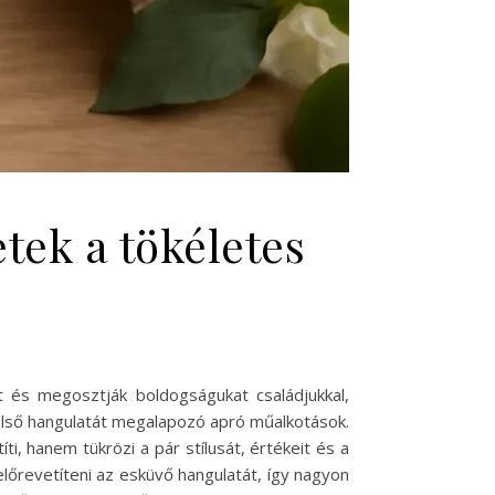
tek a tökéletes
t és megosztják boldogságukat családjukkal,
első hangulatát megalapozó apró műalkotások.
 hanem tükrözi a pár stílusát, értékeit és a
lőrevetíteni az esküvő hangulatát, így nagyon