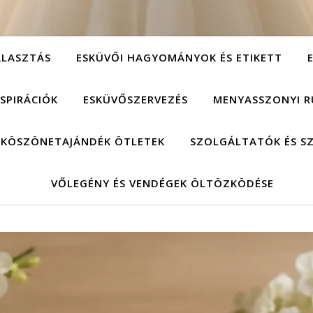
ÁLASZTÁS
ESKÜVŐI HAGYOMÁNYOK ÉS ETIKETT
NSPIRÁCIÓK
ESKÜVŐSZERVEZÉS
MENYASSZONYI R
 KÖSZÖNETAJÁNDÉK ÖTLETEK
SZOLGÁLTATÓK ÉS S
VŐLEGÉNY ÉS VENDÉGEK ÖLTÖZKÖDÉSE