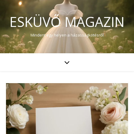
ESKÜVŐ MAGAZIN
Mindent egy helyen a házasságkötésről