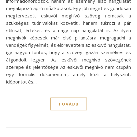
információhordozók, hanem az esemény első hangulatát
megalapozó apró műalkotások. Egy jól megírt és gondosan
megtervezett esküvői meghívó szöveg nemcsak a
szükséges tudnivalókat közvetíti, hanem tükrözi a pár
stílusát, értékeit és a nagy nap hangulatát is. Az ilyen
meghívók képesek már első pillantásra megragadni a
vendégek figyelmét, és előrevetíteni az esküvő hangulatát,
így nagyon fontos, hogy a szöveg igazán személyes és
átgondolt legyen. Az esküvői meghívó szövegének
szerepe és jelentősége Az esküvői meghívó nem csupán
egy formális dokumentum, amely közli a helyszínt,
időpontot és…
TOVÁBB