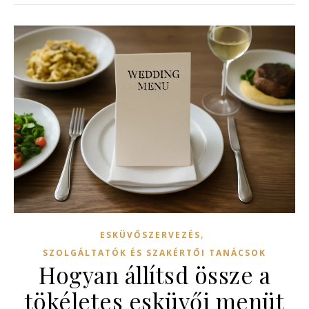
,
ESKÜVŐSZERVEZÉS
SZOLGÁLTATÓK ÉS SZAKÉRTŐI TANÁCSOK
Hogyan állítsd össze a
tökéletes esküvői menüt