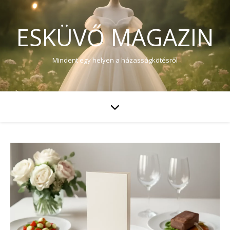
ESKÜVŐ MAGAZIN
Mindent egy helyen a házasságkötésről