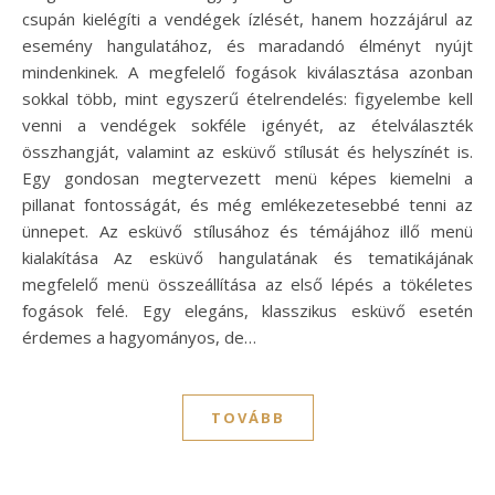
csupán kielégíti a vendégek ízlését, hanem hozzájárul az
esemény hangulatához, és maradandó élményt nyújt
mindenkinek. A megfelelő fogások kiválasztása azonban
sokkal több, mint egyszerű ételrendelés: figyelembe kell
venni a vendégek sokféle igényét, az ételválaszték
összhangját, valamint az esküvő stílusát és helyszínét is.
Egy gondosan megtervezett menü képes kiemelni a
pillanat fontosságát, és még emlékezetesebbé tenni az
ünnepet. Az esküvő stílusához és témájához illő menü
kialakítása Az esküvő hangulatának és tematikájának
megfelelő menü összeállítása az első lépés a tökéletes
fogások felé. Egy elegáns, klasszikus esküvő esetén
érdemes a hagyományos, de…
TOVÁBB