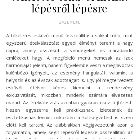
lépésről lépésre
2025.05.15.
A tökéletes esküvői menü összeállítása sokkal több, mint
egyszerű ételválasztás: egyedi élményt teremt a nagy
napra, amely összeköti a vendégeket és maradandó
emlékeket hagy. A megfelelő menü nemcsak az ízek
harmóniáját jelenti, hanem figyelembe veszi a meghívottak
különböző igényeit, az esemény hangulatát, valamint a
helyszín és az évszak adottságait is. Egy jól megtervezett
esküvői ételsor képes kiemelni a rendezvény
exkluzivitását, miközben mindenki számára élvezetes
marad. Az ételválasztás azonban gyakran okoz fejtörést,
hiszen egyszerre kell praktikusnak, ízletesnek és
esztétikusnak lennie, miközben a költségvetést is szem
előtt kell tartani. Az alábbiakban végigvezetünk azon a
folyamaton, amely segít lépésről lépésre összeállítani az