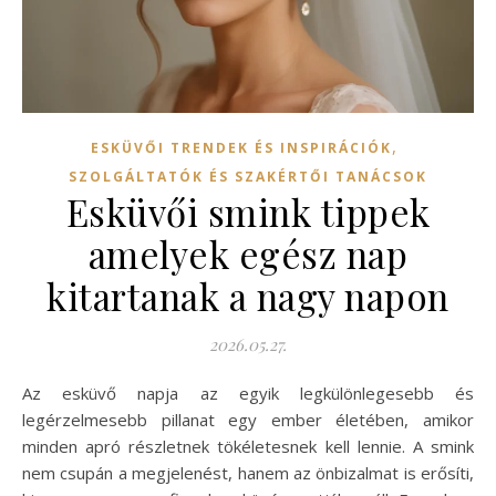
,
ESKÜVŐI TRENDEK ÉS INSPIRÁCIÓK
SZOLGÁLTATÓK ÉS SZAKÉRTŐI TANÁCSOK
Esküvői smink tippek
amelyek egész nap
kitartanak a nagy napon
2026.05.27.
Az esküvő napja az egyik legkülönlegesebb és
legérzelmesebb pillanat egy ember életében, amikor
minden apró részletnek tökéletesnek kell lennie. A smink
nem csupán a megjelenést, hanem az önbizalmat is erősíti,