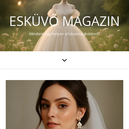
ESKÜVŐ MAGAZIN
Mindent egy helyen a házasságkötésről