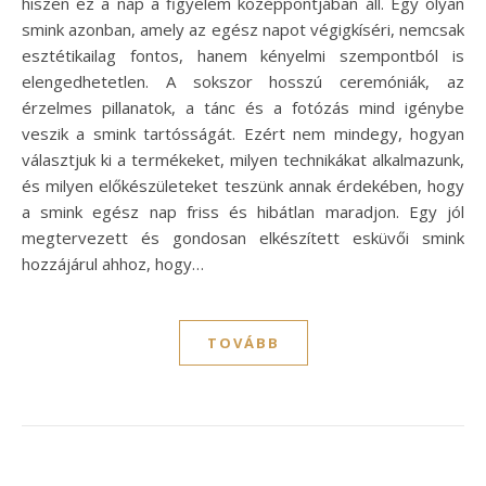
hiszen ez a nap a figyelem középpontjában áll. Egy olyan
smink azonban, amely az egész napot végigkíséri, nemcsak
esztétikailag fontos, hanem kényelmi szempontból is
elengedhetetlen. A sokszor hosszú ceremóniák, az
érzelmes pillanatok, a tánc és a fotózás mind igénybe
veszik a smink tartósságát. Ezért nem mindegy, hogyan
választjuk ki a termékeket, milyen technikákat alkalmazunk,
és milyen előkészületeket teszünk annak érdekében, hogy
a smink egész nap friss és hibátlan maradjon. Egy jól
megtervezett és gondosan elkészített esküvői smink
hozzájárul ahhoz, hogy…
TOVÁBB