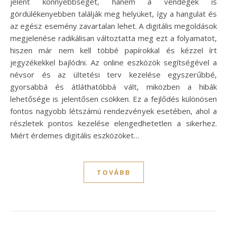
jelent könnyebbséget, hanem a vendégek is
gördülékenyebben találják meg helyüket, így a hangulat és
az egész esemény zavartalan lehet. A digitális megoldások
megjelenése radikálisan változtatta meg ezt a folyamatot,
hiszen már nem kell többé papírokkal és kézzel írt
jegyzékekkel bajlódni. Az online eszközök segítségével a
névsor és az ültetési terv kezelése egyszerűbbé,
gyorsabbá és átláthatóbbá vált, miközben a hibák
lehetősége is jelentősen csökken. Ez a fejlődés különösen
fontos nagyobb létszámú rendezvények esetében, ahol a
részletek pontos kezelése elengedhetetlen a sikerhez.
Miért érdemes digitális eszközöket…
TOVÁBB