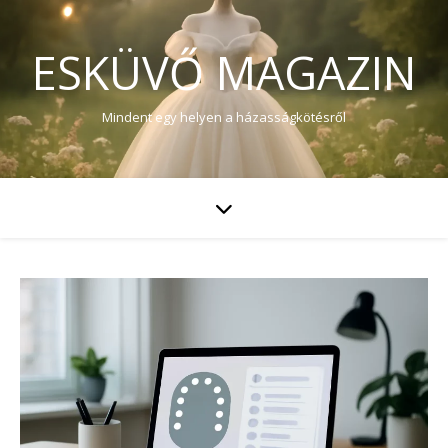
ESKÜVŐ MAGAZIN
Mindent egy helyen a házasságkötésről