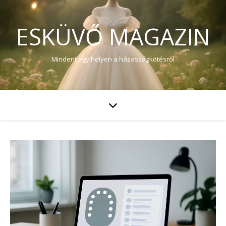
ESKÜVŐ MAGAZIN
Mindent egy helyen a házasságkötésről