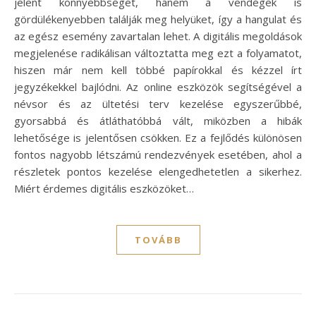
jelent könnyebbséget, hanem a vendégek is
gördülékenyebben találják meg helyüket, így a hangulat és
az egész esemény zavartalan lehet. A digitális megoldások
megjelenése radikálisan változtatta meg ezt a folyamatot,
hiszen már nem kell többé papírokkal és kézzel írt
jegyzékekkel bajlódni. Az online eszközök segítségével a
névsor és az ültetési terv kezelése egyszerűbbé,
gyorsabbá és átláthatóbbá vált, miközben a hibák
lehetősége is jelentősen csökken. Ez a fejlődés különösen
fontos nagyobb létszámú rendezvények esetében, ahol a
részletek pontos kezelése elengedhetetlen a sikerhez.
Miért érdemes digitális eszközöket…
TOVÁBB