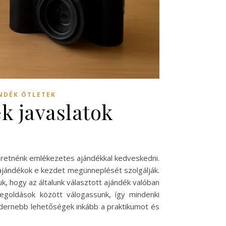
NDÉK ÖTLETEK
k javaslatok
zeretnénk emlékezetes ajándékkal kedveskedni.
 ajándékok e kezdet megünneplését szolgálják.
k, hogy az általunk választott ajándék valóban
oldások között válogassunk, így mindenki
odernebb lehetőségek inkább a praktikumot és