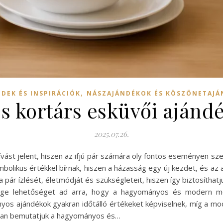
,
DEK ÉS INSPIRÁCIÓK
NÁSZAJÁNDÉKOK ÉS KÖSZÖNETAJÁ
és kortárs esküvői ajándé
2025.07.26.
ívást jelent, hiszen az ifjú pár számára oly fontos eseményen s
olikus értékkel bírnak, hiszen a házasság egy új kezdet, és az
pár ízlését, életmódját és szükségleteit, hiszen így biztosíthatju
ége lehetőséget ad arra, hogy a hagyományos és modern meg
nyos ajándékok gyakran időtálló értékeket képviselnek, míg a m
kban bemutatjuk a hagyományos és…