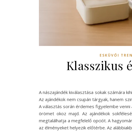
ESKÜVŐI TREN
Klasszikus 
A nászajándék kiválasztása sokak számára kih
Az ajándékok nem csupán tárgyak, hanem szimb
A választás során érdemes figyelembe venni a 
örömet okoz majd. Az ajándékok sokféles
megtalálhatja a megfelelő opciót. A hagyomá
az élményeket helyezik előtérbe. Az alábbia