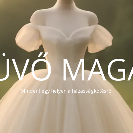
ÜVŐ MAG
Mindent egy helyen a házasságkötésről