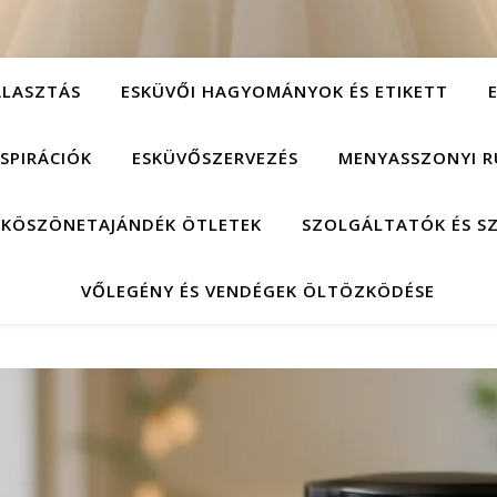
ÁLASZTÁS
ESKÜVŐI HAGYOMÁNYOK ÉS ETIKETT
NSPIRÁCIÓK
ESKÜVŐSZERVEZÉS
MENYASSZONYI R
 KÖSZÖNETAJÁNDÉK ÖTLETEK
SZOLGÁLTATÓK ÉS S
VŐLEGÉNY ÉS VENDÉGEK ÖLTÖZKÖDÉSE