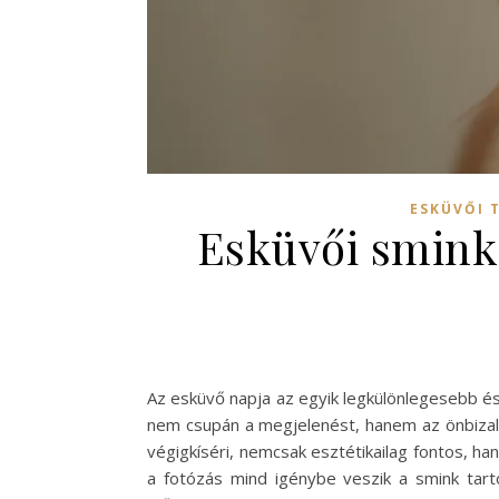
ESKÜVŐI 
Esküvői smink
Az esküvő napja az egyik legkülönlegesebb és
nem csupán a megjelenést, hanem az önbizalm
végigkíséri, nemcsak esztétikailag fontos, h
a fotózás mind igénybe veszik a smink tart