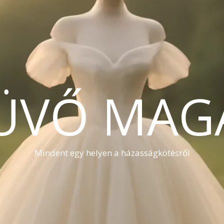
ÜVŐ MAG
Mindent egy helyen a házasságkötésről