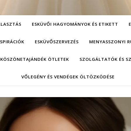
ÁLASZTÁS
ESKÜVŐI HAGYOMÁNYOK ÉS ETIKETT
NSPIRÁCIÓK
ESKÜVŐSZERVEZÉS
MENYASSZONYI R
 KÖSZÖNETAJÁNDÉK ÖTLETEK
SZOLGÁLTATÓK ÉS S
VŐLEGÉNY ÉS VENDÉGEK ÖLTÖZKÖDÉSE