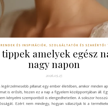
,
TRENDEK ÉS INSPIRÁCIÓK
SZOLGÁLTATÓK ÉS SZAKÉRTŐI
 tippek amelyek egész na
nagy napon
2026.05.27.
 legérzelmesebb pillanat egy ember életében, amikor minden apró
at is erősíti, hiszen ez a nap a figyelem középpontjában áll. E
anem kényelmi szempontból is elengedhetetlen. A sokszor hosszú 
ósságát. Ezért nem mindegy, hogyan választjuk ki a termékeket