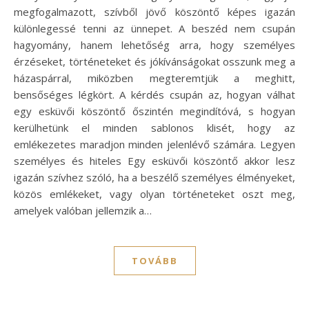
megfogalmazott, szívből jövő köszöntő képes igazán
különlegessé tenni az ünnepet. A beszéd nem csupán
hagyomány, hanem lehetőség arra, hogy személyes
érzéseket, történeteket és jókívánságokat osszunk meg a
házaspárral, miközben megteremtjük a meghitt,
bensőséges légkört. A kérdés csupán az, hogyan válhat
egy esküvői köszöntő őszintén megindítóvá, s hogyan
kerülhetünk el minden sablonos klisét, hogy az
emlékezetes maradjon minden jelenlévő számára. Legyen
személyes és hiteles Egy esküvői köszöntő akkor lesz
igazán szívhez szóló, ha a beszélő személyes élményeket,
közös emlékeket, vagy olyan történeteket oszt meg,
amelyek valóban jellemzik a…
TOVÁBB