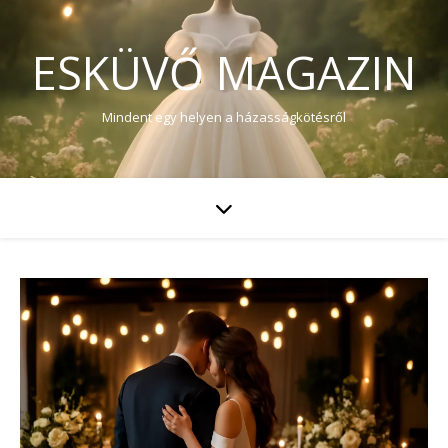
ESKÜVŐ MAGAZIN
Mindent egy helyen a házasságkötésről