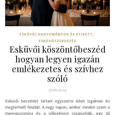
,
ESKÜVŐI HAGYOMÁNYOK ÉS ETIKETT
ESKÜVŐSZERVEZÉS
Esküvői köszöntőbeszéd
hogyan legyen igazán
emlékezetes és szívhez
szóló
2026.05.14.
Esküvői beszédet tartani egyszerre lehet izgalmas és
megterhelő feladat. A nagy napon, amikor minden szem a
menyasszonyra és a vőlegényre szegeződik, egy jól