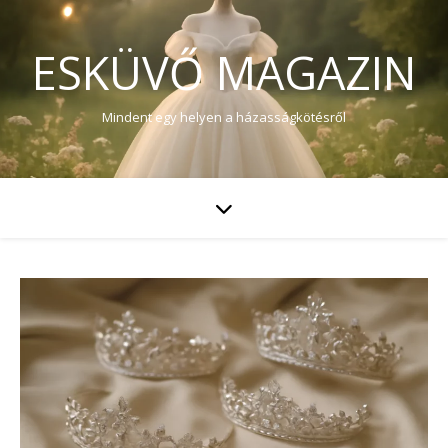
ESKÜVŐ MAGAZIN
Mindent egy helyen a házasságkötésről