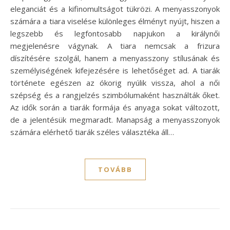
eleganciát és a kifinomultságot tükrözi. A menyasszonyok
számára a tiara viselése különleges élményt nyújt, hiszen a
legszebb és legfontosabb napjukon a királynői
megjelenésre vágynak. A tiara nemcsak a frizura
díszítésére szolgál, hanem a menyasszony stílusának és
személyiségének kifejezésére is lehetőséget ad. A tiarák
története egészen az ókorig nyúlik vissza, ahol a női
szépség és a rangjelzés szimbólumaként használták őket.
Az idők során a tiarák formája és anyaga sokat változott,
de a jelentésük megmaradt. Manapság a menyasszonyok
számára elérhető tiarák széles választéka áll…
TOVÁBB