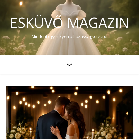
ESKÜVŐ MAGAZIN
Mindent egy helyen a házasságkötésről