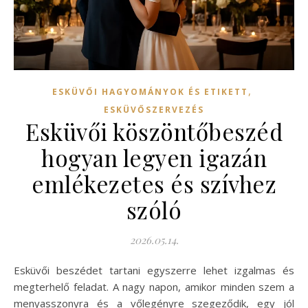
,
ESKÜVŐI HAGYOMÁNYOK ÉS ETIKETT
ESKÜVŐSZERVEZÉS
Esküvői köszöntőbeszéd
hogyan legyen igazán
emlékezetes és szívhez
szóló
2026.05.14.
Esküvői beszédet tartani egyszerre lehet izgalmas és
megterhelő feladat. A nagy napon, amikor minden szem a
menyasszonyra és a vőlegényre szegeződik, egy jól