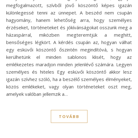
megfogalmazott, szívből jövő köszöntő képes igazán
különlegessé tenni az ünnepet. A beszéd nem csupán
hagyomány, hanem lehetőség arra, hogy személyes
érzéseket, történeteket és jókívánságokat osszunk meg a
házaspárral, miközben megteremtjük a meghitt,
bensőséges légkört. A kérdés csupán az, hogyan válhat
egy esküvői köszöntő őszintén megindítóvá, s hogyan
kerülhetünk el minden sablonos klisét, hogy az
emlékezetes maradjon minden jelenlévő számára. Legyen
személyes és hiteles Egy esküvői köszöntő akkor lesz
igazán szívhez szóló, ha a beszélő személyes élményeket,
közös emlékeket, vagy olyan történeteket oszt meg,
amelyek valóban jellemzik a…
TOVÁBB