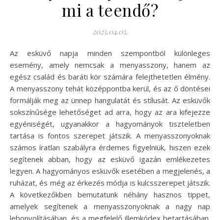
mi a teendő?
2025.04.05.
Az esküvő napja minden szempontból különleges
esemény, amely nemcsak a menyasszony, hanem az
egész család és baráti kör számára felejthetetlen élmény.
A menyasszony tehát középpontba kerül, és az ő döntései
formálják meg az ünnep hangulatát és stílusát. Az esküvők
sokszínűsége lehetőséget ad arra, hogy az ara kifejezze
egyéniségét, ugyanakkor a hagyományok tiszteletben
tartása is fontos szerepet játszik. A menyasszonyoknak
számos íratlan szabályra érdemes figyelniük, hiszen ezek
segítenek abban, hogy az esküvő igazán emlékezetes
legyen. A hagyományos esküvők esetében a megjelenés, a
ruházat, és még az érkezés módja is kulcsszerepet játszik.
A következőkben bemutatunk néhány hasznos tippet,
amelyek segítenek a menyasszonyoknak a nagy nap
lebonyolításában, és a megfelelő illemkódex betartásában.