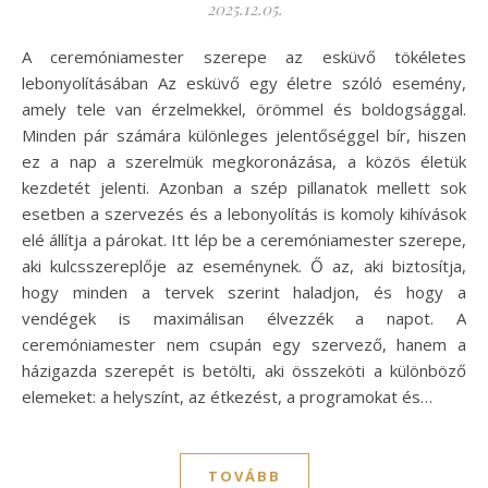
2025.12.05.
A ceremóniamester szerepe az esküvő tökéletes
lebonyolításában Az esküvő egy életre szóló esemény,
amely tele van érzelmekkel, örömmel és boldogsággal.
Minden pár számára különleges jelentőséggel bír, hiszen
ez a nap a szerelmük megkoronázása, a közös életük
kezdetét jelenti. Azonban a szép pillanatok mellett sok
esetben a szervezés és a lebonyolítás is komoly kihívások
elé állítja a párokat. Itt lép be a ceremóniamester szerepe,
aki kulcsszereplője az eseménynek. Ő az, aki biztosítja,
hogy minden a tervek szerint haladjon, és hogy a
vendégek is maximálisan élvezzék a napot. A
ceremóniamester nem csupán egy szervező, hanem a
házigazda szerepét is betölti, aki összeköti a különböző
elemeket: a helyszínt, az étkezést, a programokat és…
TOVÁBB