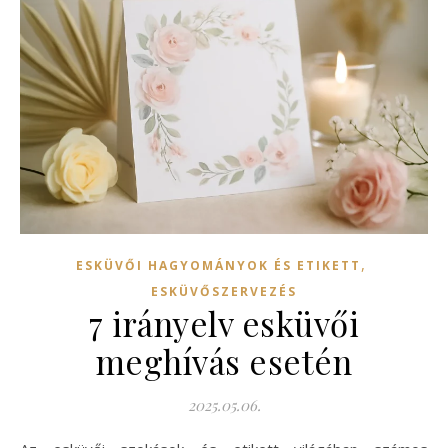
,
ESKÜVŐI HAGYOMÁNYOK ÉS ETIKETT
ESKÜVŐSZERVEZÉS
7 irányelv esküvői
meghívás esetén
2025.05.06.