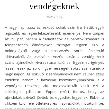
vendégeknek
2025.01.24.
A nagy nap, azaz az esküvő sokak számára életük egyik
legszebb és legemlékezetesebb eseménye. Nem csupán
az ifjú pár, hanem a családtagok és barátok számára is
felejthetetlen élményeket tartogat, legyen szó a
boldogságról vagy a szervezés során felmerülő
kihívásokról. Az esküvőszervezés során a vendégeknek
szánt ajándékok kiválasztása különös figyelmet igényel,
hiszen ezek az apró figyelmességek sokat számítanak a
nagy napon. Az esküvői kísérőajándékok nem csupán szép
emlékek, hanem a házaspár köszönetnyilvánítása is a
vendégek részére, akik megosztották velük ezt a
különleges pillanatot. Éppen ezért fontos, hogy az
ajándékok szívből jövőek és egyediek legyenek. Ebben a
cikkben különféle ötleteket és inspirációkat mutatunk be,
hogy a nagy napon mindenki egyedi és emlékezetes…