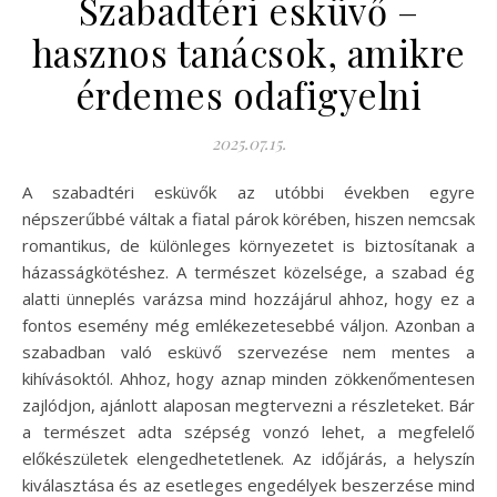
Szabadtéri esküvő –
hasznos tanácsok, amikre
érdemes odafigyelni
2025.07.15.
A szabadtéri esküvők az utóbbi években egyre
népszerűbbé váltak a fiatal párok körében, hiszen nemcsak
romantikus, de különleges környezetet is biztosítanak a
házasságkötéshez. A természet közelsége, a szabad ég
alatti ünneplés varázsa mind hozzájárul ahhoz, hogy ez a
fontos esemény még emlékezetesebbé váljon. Azonban a
szabadban való esküvő szervezése nem mentes a
kihívásoktól. Ahhoz, hogy aznap minden zökkenőmentesen
zajlódjon, ajánlott alaposan megtervezni a részleteket. Bár
a természet adta szépség vonzó lehet, a megfelelő
előkészületek elengedhetetlenek. Az időjárás, a helyszín
kiválasztása és az esetleges engedélyek beszerzése mind