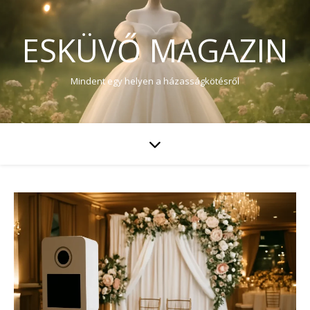
ESKÜVŐ MAGAZIN
Mindent egy helyen a házasságkötésről