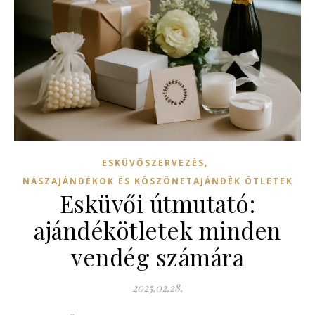
,
ESKÜVŐSZERVEZÉS
NÁSZAJÁNDÉKOK ÉS KÖSZÖNETAJÁNDÉK ÖTLETEK
Esküvői útmutató:
ajándékötletek minden
vendég számára
2025.02.28.