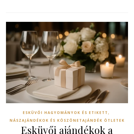
,
ESKÜVŐI HAGYOMÁNYOK ÉS ETIKETT
NÁSZAJÁNDÉKOK ÉS KÖSZÖNETAJÁNDÉK ÖTLETEK
Esküvői ajándékok a