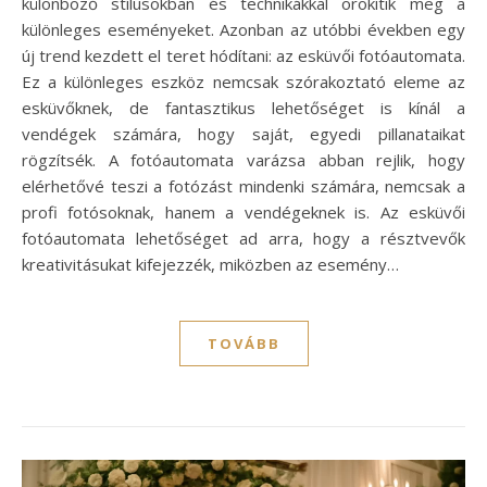
különböző stílusokban és technikákkal örökítik meg a
különleges eseményeket. Azonban az utóbbi években egy
új trend kezdett el teret hódítani: az esküvői fotóautomata.
Ez a különleges eszköz nemcsak szórakoztató eleme az
esküvőknek, de fantasztikus lehetőséget is kínál a
vendégek számára, hogy saját, egyedi pillanataikat
rögzítsék. A fotóautomata varázsa abban rejlik, hogy
elérhetővé teszi a fotózást mindenki számára, nemcsak a
profi fotósoknak, hanem a vendégeknek is. Az esküvői
fotóautomata lehetőséget ad arra, hogy a résztvevők
kreativitásukat kifejezzék, miközben az esemény…
TOVÁBB