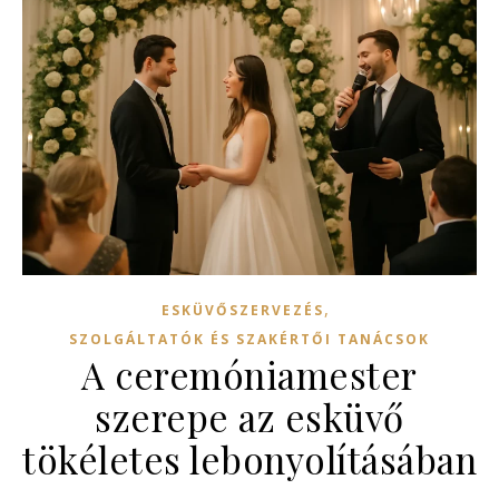
,
ESKÜVŐSZERVEZÉS
SZOLGÁLTATÓK ÉS SZAKÉRTŐI TANÁCSOK
A ceremóniamester
szerepe az esküvő
tökéletes lebonyolításában