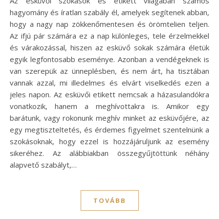
Az esküvői szokások és etikett világában számos
hagyomány és íratlan szabály él, amelyek segítenek abban,
hogy a nagy nap zökkenőmentesen és örömtelien teljen.
Az ifjú pár számára ez a nap különleges, tele érzelmekkel
és várakozással, hiszen az esküvő sokak számára életük
egyik legfontosabb eseménye. Azonban a vendégeknek is
van szerepük az ünneplésben, és nem árt, ha tisztában
vannak azzal, mi illedelmes és elvárt viselkedés ezen a
jeles napon. Az esküvői etikett nemcsak a házasulandókra
vonatkozik, hanem a meghívottakra is. Amikor egy
barátunk, vagy rokonunk meghív minket az esküvőjére, az
egy megtiszteltetés, és érdemes figyelmet szentelnünk a
szokásoknak, hogy ezzel is hozzájáruljunk az esemény
sikeréhez. Az alábbiakban összegyűjtöttünk néhány
alapvető szabályt,…
TOVÁBB