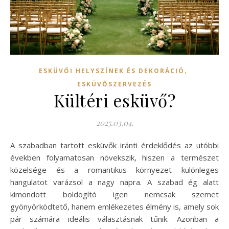
,
ESKÜVŐI HELYSZÍNEK ÉS DEKORÁCIÓ
ESKÜVŐSZERVEZÉS
Kültéri esküvő?
2025.03.04.
A szabadban tartott esküvők iránti érdeklődés az utóbbi
években folyamatosan növekszik, hiszen a természet
közelsége és a romantikus környezet különleges
hangulatot varázsol a nagy napra. A szabad ég alatt
kimondott boldogító igen nemcsak szemet
gyönyörködtető, hanem emlékezetes élmény is, amely sok
pár számára ideális választásnak tűnik. Azonban a