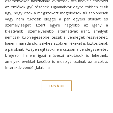
eseményeken használnak, évtizedek óta kedvelt eszközei
az emlékek gyűjtésének. Ugyanakkor egyre többen érzik
úgy, hogy ezek a megszokott megoldások túl sablonosak
vagy nem tükrözik eléggé a pár egyedi stílusát és
személyiségét. Ezért egyre nagyobb az igény a
kreatívabb, személyesebb alternatívák iránt, amelyek
nemcsak különlegesebbé teszik a vendégek részvételét,
hanem maradandó, szívhez szóló emlékeket is biztosítanak
a pároknak. Az ilyen újítások nem csupán a vendégszeretet
kifejezői, hanem igazi művészi alkotások is lehetnek,
amelyek évekkel később is mosolyt csalnak az arcokra.
Interaktív vendégfalak – a…
TOVÁBB