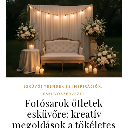
,
ESKÜVŐI TRENDEK ÉS INSPIRÁCIÓK
ESKÜVŐSZERVEZÉS
Fotósarok ötletek
esküvőre: kreatív
megoldások a tökéletes