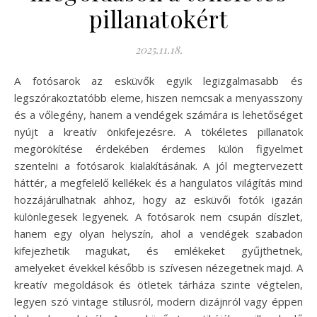
pillanatokért
2025.11.18.
A fotósarok az esküvők egyik legizgalmasabb és
legszórakoztatóbb eleme, hiszen nemcsak a menyasszony
és a vőlegény, hanem a vendégek számára is lehetőséget
nyújt a kreatív önkifejezésre. A tökéletes pillanatok
megörökítése érdekében érdemes külön figyelmet
szentelni a fotósarok kialakításának. A jól megtervezett
háttér, a megfelelő kellékek és a hangulatos világítás mind
hozzájárulhatnak ahhoz, hogy az esküvői fotók igazán
különlegesek legyenek. A fotósarok nem csupán díszlet,
hanem egy olyan helyszín, ahol a vendégek szabadon
kifejezhetik magukat, és emlékeket gyűjthetnek,
amelyeket évekkel később is szívesen nézegetnek majd. A
kreatív megoldások és ötletek tárháza szinte végtelen,
legyen szó vintage stílusról, modern dizájnról vagy éppen