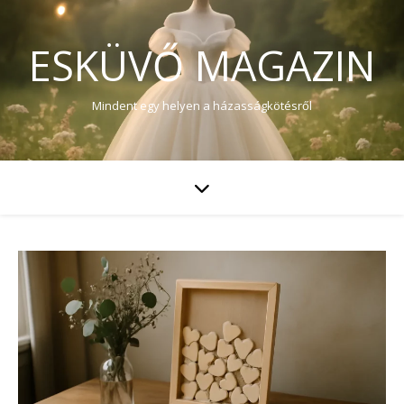
ESKÜVŐ MAGAZIN
Mindent egy helyen a házasságkötésről