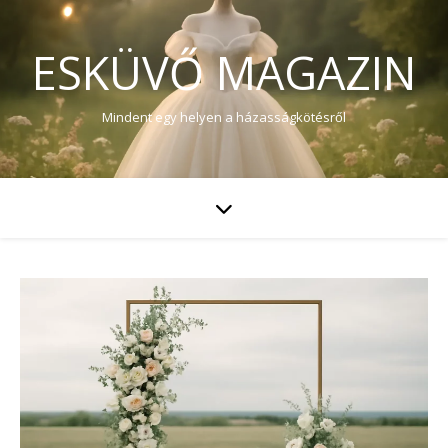
ESKÜVŐ MAGAZIN
Mindent egy helyen a házasságkötésről