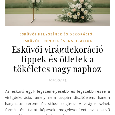
,
ESKÜVŐI HELYSZÍNEK ÉS DEKORÁCIÓ
ESKÜVŐI TRENDEK ÉS INSPIRÁCIÓK
Esküvői virágdekoráció
tippek és ötletek a
tökéletes nagy naphoz
2026.04.23.
Az esküvő egyik legszemélyesebb és legszebb része a
virágdekoráció, amely nem csupán díszítőelem, hanem
hangulatot teremt és stílust sugároz. A virágok színei,
formái és illatai képesek megeleveníteni az esküvő