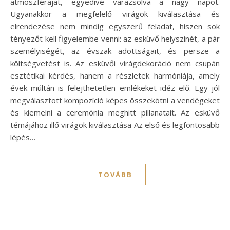
atmoszféráját, egyedivé varázsolva a nagy napot.
Ugyanakkor a megfelelő virágok kiválasztása és
elrendezése nem mindig egyszerű feladat, hiszen sok
tényezőt kell figyelembe venni: az esküvő helyszínét, a pár
személyiségét, az évszak adottságait, és persze a
költségvetést is. Az esküvői virágdekoráció nem csupán
esztétikai kérdés, hanem a részletek harmóniája, amely
évek múltán is felejthetetlen emlékeket idéz elő. Egy jól
megválasztott kompozíció képes összekötni a vendégeket
és kiemelni a ceremónia meghitt pillanatait. Az esküvő
témájához illő virágok kiválasztása Az első és legfontosabb
lépés…
TOVÁBB