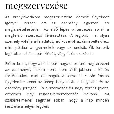
megszervezése
Az aranylakodalom megszervezése kiemelt figyelmet
igényel, hiszen ez az esemény egyszeri és
megismételhetetlen. Az első lépés a tervezés során a
megfelelő szervező kiválasztása. A legjobb, ha olyan
személy vállalja a feladatot, aki közel áll az ünnepeltekhez,
mint például a gyermekek vagy az unokák. Ők ismerik
legjobban a házaspár ízlését, vágyait és szokásait.
Előfordulhat, hogy a házaspár maga szeretné megtervezni
az eseményt, hiszen senki sem érti jobban a közös
történetüket, mint ők maguk. A tervezés során fontos
figyelembe venni az ünnep hangulatát, a helyszínt és az
esemény jellegét. Ha a szervezés túl nagy terhet jelent,
érdemes egy rendezvényszervezőt bevonni, aki
szakértelmével segíthet abban, hogy a nap minden
részlete a helyén legyen.