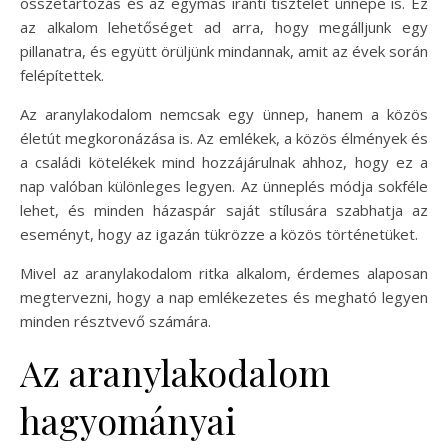
összetartozás és az egymás iránti tisztelet ünnepe is. Ez
az alkalom lehetőséget ad arra, hogy megálljunk egy
pillanatra, és együtt örüljünk mindannak, amit az évek során
felépítettek.
Az aranylakodalom nemcsak egy ünnep, hanem a közös
életút megkoronázása is. Az emlékek, a közös élmények és
a családi kötelékek mind hozzájárulnak ahhoz, hogy ez a
nap valóban különleges legyen. Az ünneplés módja sokféle
lehet, és minden házaspár saját stílusára szabhatja az
eseményt, hogy az igazán tükrözze a közös történetüket.
Mivel az aranylakodalom ritka alkalom, érdemes alaposan
megtervezni, hogy a nap emlékezetes és megható legyen
minden résztvevő számára.
Az aranylakodalom
hagyományai