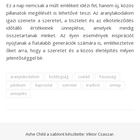
Ez a nap nemcsak a múlt emlékeit idézi fel, hanem új, közös
pillanatok megélését is lehetővé teszi. Az aranylakodalom
igazi üzenete a szeretet, a tisztelet és az elköteleződés
időtálló értékeinek ünneplése, amelyek mindig
összetartanak minket. Az ilyen események inspirációt
nyújtanak a fiatalabb generációk számára is, emlékeztetve
őket arra, hogy a szeretet és a közös életépítés milyen
jelentőséggel bír.
aranylakodalom
boldogság
család
házasság
jubileum
kapcsolat
szeretet
tradíció
ünnep
ünneplés
Ashe Child a sablont készítette:
Viktor Csaszar.