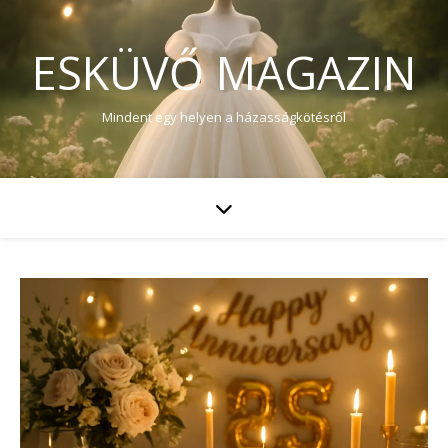
ESKÜVŐ MAGAZIN
Mindent egy helyen a házasságkötésről