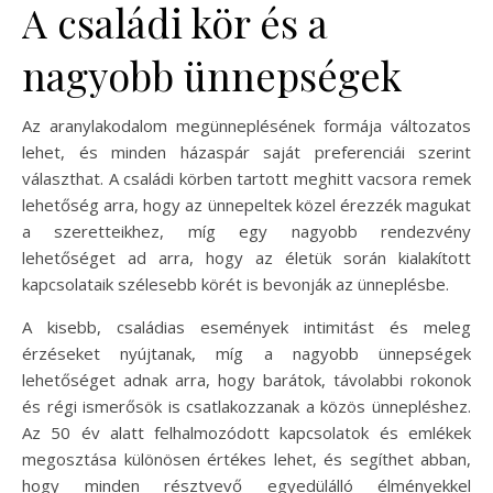
A családi kör és a
nagyobb ünnepségek
Az aranylakodalom megünneplésének formája változatos
lehet, és minden házaspár saját preferenciái szerint
választhat. A családi körben tartott meghitt vacsora remek
lehetőség arra, hogy az ünnepeltek közel érezzék magukat
a szeretteikhez, míg egy nagyobb rendezvény
lehetőséget ad arra, hogy az életük során kialakított
kapcsolataik szélesebb körét is bevonják az ünneplésbe.
A kisebb, családias események intimitást és meleg
érzéseket nyújtanak, míg a nagyobb ünnepségek
lehetőséget adnak arra, hogy barátok, távolabbi rokonok
és régi ismerősök is csatlakozzanak a közös ünnepléshez.
Az 50 év alatt felhalmozódott kapcsolatok és emlékek
megosztása különösen értékes lehet, és segíthet abban,
hogy minden résztvevő egyedülálló élményekkel