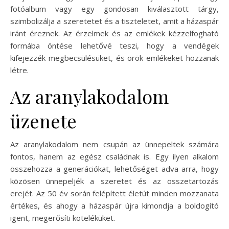
fotóalbum vagy egy gondosan kiválasztott tárgy,
szimbolizálja a szeretetet és a tiszteletet, amit a házaspár
iránt éreznek. Az érzelmek és az emlékek kézzelfogható
formába öntése lehetővé teszi, hogy a vendégek
kifejezzék megbecsülésüket, és örök emlékeket hozzanak
létre.
Az aranylakodalom
üzenete
Az aranylakodalom nem csupán az ünnepeltek számára
fontos, hanem az egész családnak is. Egy ilyen alkalom
összehozza a generációkat, lehetőséget adva arra, hogy
közösen ünnepeljék a szeretet és az összetartozás
erejét. Az 50 év során felépített életút minden mozzanata
értékes, és ahogy a házaspár újra kimondja a boldogító
igent, megerősíti köteléküket.