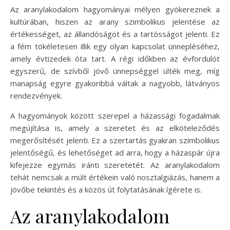
Az aranylakodalom hagyományai mélyen gyökereznek a
kultúrában, hiszen az arany szimbolikus jelentése az
értékességet, az állandóságot és a tartósságot jelenti. Ez
a fém tökéletesen illik egy olyan kapcsolat ünnepléséhez,
amely évtizedek óta tart. A régi időkben az évfordulót
egyszerű, de szívből jövő ünnepséggel ülték meg, míg
manapság egyre gyakoribbá váltak a nagyobb, látványos
rendezvények.
A hagyományok között szerepel a házassági fogadalmak
megújítása is, amely a szeretet és az elköteleződés
megerősítését jelenti. Ez a szertartás gyakran szimbolikus
jelentőségű, és lehetőséget ad arra, hogy a házaspár újra
kifejezze egymás iránti szeretetét. Az aranylakodalom
tehát nemcsak a múlt értékein való nosztalgiázás, hanem a
jövőbe tekintés és a közös út folytatásának ígérete is.
Az aranylakodalom