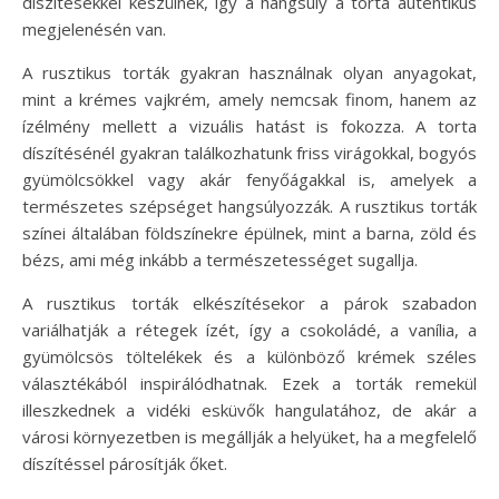
díszítésekkel készülnek, így a hangsúly a torta autentikus
megjelenésén van.
A rusztikus torták gyakran használnak olyan anyagokat,
mint a krémes vajkrém, amely nemcsak finom, hanem az
ízélmény mellett a vizuális hatást is fokozza. A torta
díszítésénél gyakran találkozhatunk friss virágokkal, bogyós
gyümölcsökkel vagy akár fenyőágakkal is, amelyek a
természetes szépséget hangsúlyozzák. A rusztikus torták
színei általában földszínekre épülnek, mint a barna, zöld és
bézs, ami még inkább a természetességet sugallja.
A rusztikus torták elkészítésekor a párok szabadon
variálhatják a rétegek ízét, így a csokoládé, a vanília, a
gyümölcsös töltelékek és a különböző krémek széles
választékából inspirálódhatnak. Ezek a torták remekül
illeszkednek a vidéki esküvők hangulatához, de akár a
városi környezetben is megállják a helyüket, ha a megfelelő
díszítéssel párosítják őket.