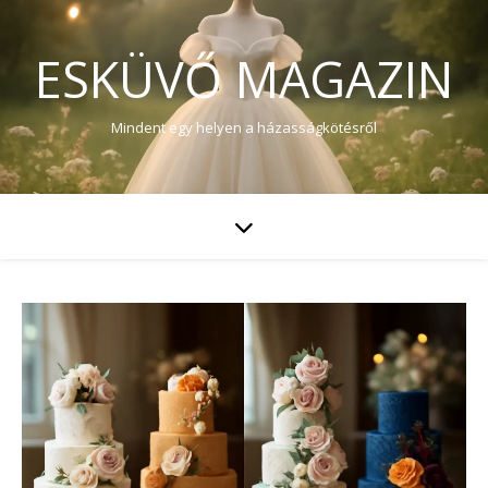
ESKÜVŐ MAGAZIN
Mindent egy helyen a házasságkötésről