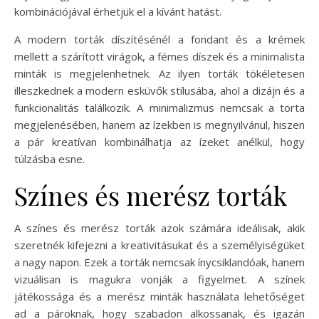
kombinációjával érhetjük el a kívánt hatást.
A modern torták díszítésénél a fondant és a krémek
mellett a szárított virágok, a fémes díszek és a minimalista
minták is megjelenhetnek. Az ilyen torták tökéletesen
illeszkednek a modern esküvők stílusába, ahol a dizájn és a
funkcionalitás találkozik. A minimalizmus nemcsak a torta
megjelenésében, hanem az ízekben is megnyilvánul, hiszen
a pár kreatívan kombinálhatja az ízeket anélkül, hogy
túlzásba esne.
Színes és merész torták
A színes és merész torták azok számára ideálisak, akik
szeretnék kifejezni a kreativitásukat és a személyiségüket
a nagy napon. Ezek a torták nemcsak ínycsiklandóak, hanem
vizuálisan is magukra vonják a figyelmet. A színek
játékossága és a merész minták használata lehetőséget
ad a pároknak, hogy szabadon alkossanak, és igazán