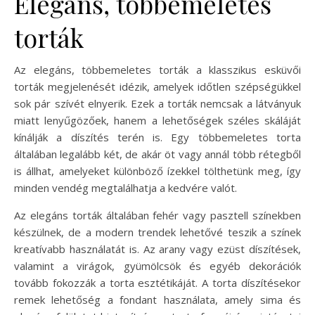
Elegáns, többemeletes
torták
Az elegáns, többemeletes torták a klasszikus esküvői
torták megjelenését idézik, amelyek időtlen szépségükkel
sok pár szívét elnyerik. Ezek a torták nemcsak a látványuk
miatt lenyűgözőek, hanem a lehetőségek széles skáláját
kínálják a díszítés terén is. Egy többemeletes torta
általában legalább két, de akár öt vagy annál több rétegből
is állhat, amelyeket különböző ízekkel tölthetünk meg, így
minden vendég megtalálhatja a kedvére valót.
Az elegáns torták általában fehér vagy pasztell színekben
készülnek, de a modern trendek lehetővé teszik a színek
kreatívabb használatát is. Az arany vagy ezüst díszítések,
valamint a virágok, gyümölcsök és egyéb dekorációk
tovább fokozzák a torta esztétikáját. A torta díszítésekor
remek lehetőség a fondant használata, amely sima és