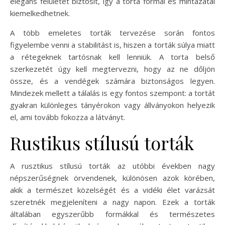
elegáns felületet biztosít, így a torta formái és mintázatai
kiemelkedhetnek.
A több emeletes torták tervezése során fontos
figyelembe venni a stabilitást is, hiszen a torták súlya miatt
a rétegeknek tartósnak kell lenniük. A torta belső
szerkezetét úgy kell megtervezni, hogy az ne dőljön
össze, és a vendégek számára biztonságos legyen.
Mindezek mellett a tálalás is egy fontos szempont: a tortát
gyakran különleges tányérokon vagy állványokon helyezik
el, ami tovább fokozza a látványt.
Rustikus stílusú torták
A rusztikus stílusú torták az utóbbi években nagy
népszerűségnek örvendenek, különösen azok körében,
akik a természet közelségét és a vidéki élet varázsát
szeretnék megjeleníteni a nagy napon. Ezek a torták
általában egyszerűbb formákkal és természetes