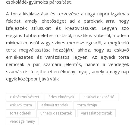
csokoládé-gyümölcs párosítást.
A torta kiválasztása és tervezése a nagy napra izgalmas
feladat, amely lehetőséget ad a pároknak arra, hogy
kifejezzék stílusukat és kreativitásukat. Legyen szó
elegáns többemeletes tortáról, rusztikus stílusról, modern
minimalizmusról vagy színes merészségekről, a megfelelő
torta megválasztása hozzájárul ahhoz, hogy az esküvő
emlékezetes és varázslatos legyen. Az egyedi torta
nemcsak a pár számára jelentős, hanem a vendégek
számára is felejthetetlen élményt nyújt, amely a nagy nap
egyik középpontjává válik.
cukrászművészet
édes élmények
esküvői dekoráció
esküvői torta
esküvői trendek
torta dizájn
torta ötletek
ünnepi desszertek
varázslatos torták
vendégélmény