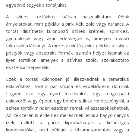
egyedivé tegyék a tortájukat.
A színes tortákhoz bátran használhatunk élénk
árnyalatokat, mint például a pink, kék, zöld vagy narancs. A
tortát díszíthetik különböző színes krémek, sprinkles,
gyümölcsök vagy akár édességek is, amelyek tovább
fokozzák a látványt. A merész minták, mint például a csíkok,
pöttyök vagy absztrakt formák, szintén helyet kapnak az
ilyen tortákon, amelyek a szívhez szóló, szórakoztató
esztétikát képviselik.
Ezek a torták különösen jól illeszkednek a tematikus
esküvőkhez, ahol a pár stílusa és érdeklődése dominál.
Legyen szó egy nyári fesztiválról, egy tengerparti
esküvőről vagy éppen egy bohém stílusú rendezvényről, a
színes torták minden esetben remek választások lehetnek.
Az ízek terén is érdemes merésznek lenni: a hagyományos
ízek mellett a párok kipróbálhatják a különleges
kombinációkat, mint például a citromos-mentás vagy a