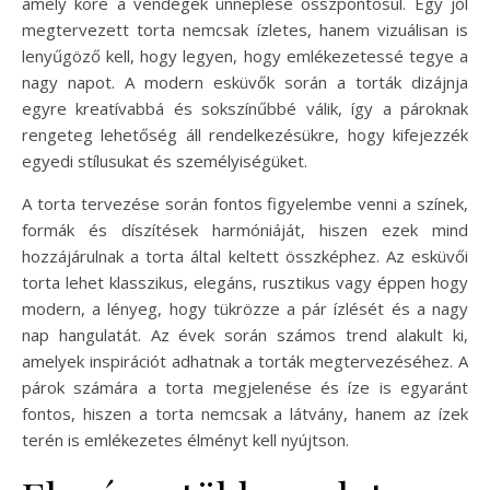
amely köré a vendégek ünneplése összpontosul. Egy jól
megtervezett torta nemcsak ízletes, hanem vizuálisan is
lenyűgöző kell, hogy legyen, hogy emlékezetessé tegye a
nagy napot. A modern esküvők során a torták dizájnja
egyre kreatívabbá és sokszínűbbé válik, így a pároknak
rengeteg lehetőség áll rendelkezésükre, hogy kifejezzék
egyedi stílusukat és személyiségüket.
A torta tervezése során fontos figyelembe venni a színek,
formák és díszítések harmóniáját, hiszen ezek mind
hozzájárulnak a torta által keltett összképhez. Az esküvői
torta lehet klasszikus, elegáns, rusztikus vagy éppen hogy
modern, a lényeg, hogy tükrözze a pár ízlését és a nagy
nap hangulatát. Az évek során számos trend alakult ki,
amelyek inspirációt adhatnak a torták megtervezéséhez. A
párok számára a torta megjelenése és íze is egyaránt
fontos, hiszen a torta nemcsak a látvány, hanem az ízek
terén is emlékezetes élményt kell nyújtson.