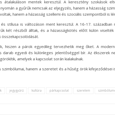
s átalakuláson mentek keresztül. A keresztény szokások e
ek nyomán a gyűrűk nemcsak az eljegyzés, hanem a házasság szimb
ltak, hanem a házasság szellemi és szociális szempontból is lé
s stílusa is változáson ment keresztül. A 16-17. században m
rűk két részből álltak, és a házasságkötés előtt külön viselt
ek összekapcsolódását.
k, hiszen a párok egyedileg tervezhetik meg őket. A modern
s darab egyedi és különleges jelentőséggel bír. Az ékszerek 
rökítik, amelyek a kapcsolat során kialakulnak.
szimbólumai, hanem a szeretet és a hűség örök kifejeződései is
k
jegygyűrű
kultúra
párkapcsolat
szerelem
szimbólum