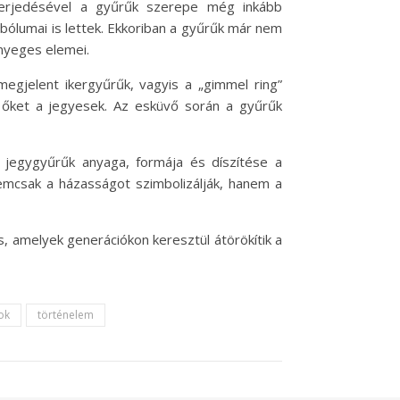
lterjedésével a gyűrűk szerepe még inkább
ólumai is lettek. Ekkoriban a gyűrűk már nem
nyeges elemei.
egjelent ikergyűrűk, vagyis a „gimmel ring”
ék őket a jegyesek. Az esküvő során a gyűrűk
 jegygyűrűk anyaga, formája és díszítése a
nemcsak a házasságot szimbolizálják, hanem a
, amelyek generációkon keresztül átörökítik a
ok
történelem