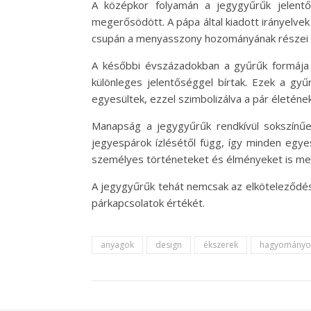
A középkor folyamán a jegygyűrűk jelentő
megerősödött. A pápa által kiadott irányelv
csupán a menyasszony hozományának részei vo
A későbbi évszázadokban a gyűrűk formája é
különleges jelentőséggel bírtak. Ezek a gyű
egyesültek, ezzel szimbolizálva a pár életén
Manapság a jegygyűrűk rendkívül sokszínűe
jegyespárok ízlésétől függ, így minden egye
személyes történeteket és élményeket is megö
A jegygyűrűk tehát nemcsak az elköteleződés 
párkapcsolatok értékét.
anyagok
design
ékszerek
hagyományo