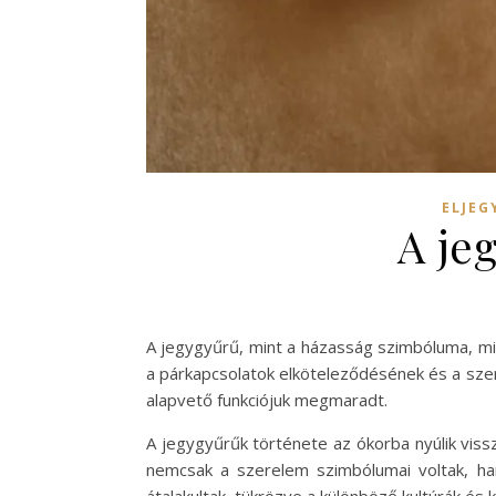
ELJEG
A je
A jegygyűrű, mint a házasság szimbóluma, mi
a párkapcsolatok elköteleződésének és a szer
alapvető funkciójuk megmaradt.
A jegygyűrűk története az ókorba nyúlik vissz
nemcsak a szerelem szimbólumai voltak, hane