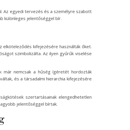
ál. Az egyedi tervezés és a személyre szabott
 különleges jelentőséggel bír.
z elköteleződés kifejezésére használták őket.
ságot szimbolizálta. Az ilyen gyűrűk viselése
űk már nemcsak a hűség ígéretét hordozták
tak, és a társadalmi hierarchia kifejezésére
ságkötések szertartásainak elengedhetetlen
nagyobb jelentőséggel bírtak.
g