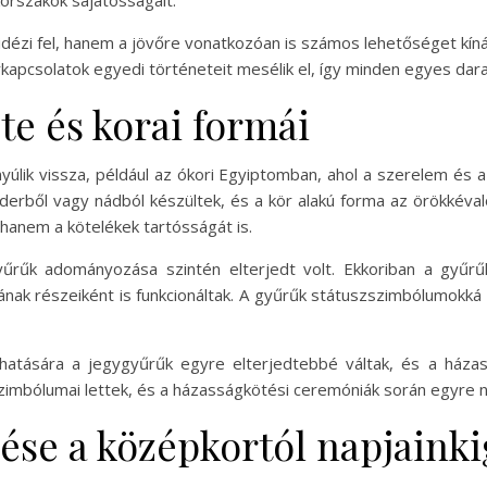
korszakok sajátosságait.
dézi fel, hanem a jövőre vonatkozóan is számos lehetőséget kín
pcsolatok egyedi történeteit mesélik el, így minden egyes darab
te és korai formái
yúlik vissza, például az ókori Egyiptomban, ahol a szerelem és a
derből vagy nádból készültek, és a kör alakú forma az örökkévaló
hanem a kötelékek tartósságát is.
rűk adományozása szintén elterjedt volt. Ekkoriban a gyűr
részeiként is funkcionáltak. A gyűrűk státuszszimbólumokká vál
tására a jegygyűrűk egyre elterjedtebbé váltak, és a házas
szimbólumai lettek, és a házasságkötési ceremóniák során egyre 
ése a középkortól napjainki