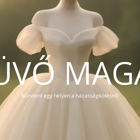
ÜVŐ MAG
Mindent egy helyen a házasságkötésről