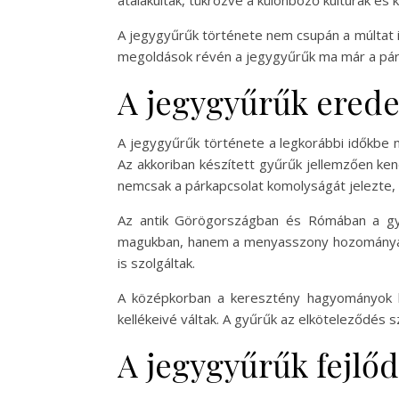
átalakultak, tükrözve a különböző kultúrák és 
A jegygyűrűk története nem csupán a múltat i
megoldások révén a jegygyűrűk ma már a párka
A jegygyűrűk erede
A jegygyűrűk története a legkorábbi időkbe n
Az akkoriban készített gyűrűk jellemzően ken
nemcsak a párkapcsolat komolyságát jelezte, 
Az antik Görögországban és Rómában a gyű
magukban, hanem a menyasszony hozományának 
is szolgáltak.
A középkorban a keresztény hagyományok ha
kellékeivé váltak. A gyűrűk az elköteleződés 
A jegygyűrűk fejlőd