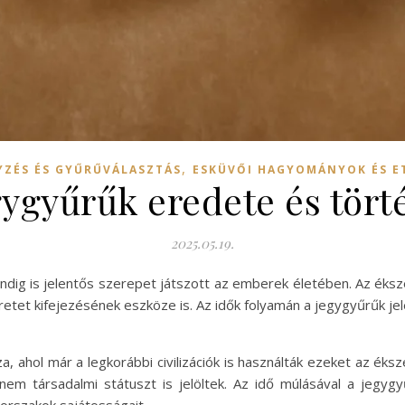
,
YZÉS ÉS GYŰRŰVÁLASZTÁS
ESKÜVŐI HAGYOMÁNYOK ÉS E
gygyűrűk eredete és tört
2025.05.19.
ndig is jelentős szerepet játszott az emberek életében. Az éks
etet kifejezésének eszköze is. Az idők folyamán a jegygyűrűk je
a, ahol már a legkorábbi civilizációk is használták ezeket az éks
m társadalmi státuszt is jelöltek. Az idő múlásával a jegygy