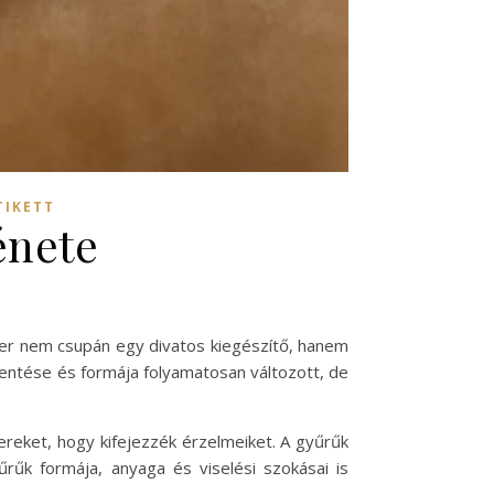
TIKETT
énete
zer nem csupán egy divatos kiegészítő, hanem
lentése és formája folyamatosan változott, de
zereket, hogy kifejezzék érzelmeiket. A gyűrűk
űrűk formája, anyaga és viselési szokásai is