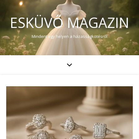
ESKÜVŐ MAGAZIN
Mindent egy helyen a házasságkötésről