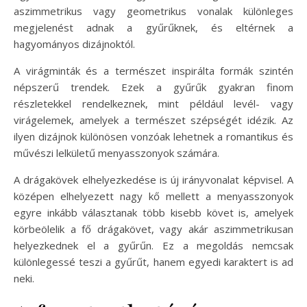
aszimmetrikus vagy geometrikus vonalak különleges
megjelenést adnak a gyűrűknek, és eltérnek a
hagyományos dizájnoktól.
A virágminták és a természet inspirálta formák szintén
népszerű trendek. Ezek a gyűrűk gyakran finom
részletekkel rendelkeznek, mint például levél- vagy
virágelemek, amelyek a természet szépségét idézik. Az
ilyen dizájnok különösen vonzóak lehetnek a romantikus és
művészi lelkületű menyasszonyok számára.
A drágakövek elhelyezkedése is új irányvonalat képvisel. A
középen elhelyezett nagy kő mellett a menyasszonyok
egyre inkább választanak több kisebb követ is, amelyek
körbeölelik a fő drágakövet, vagy akár aszimmetrikusan
helyezkednek el a gyűrűn. Ez a megoldás nemcsak
különlegessé teszi a gyűrűt, hanem egyedi karaktert is ad
neki.