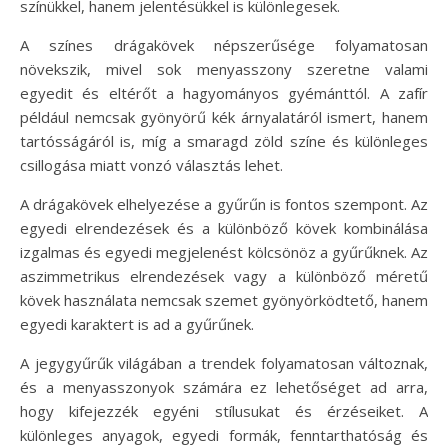
színükkel, hanem jelentésükkel is különlegesek.
A színes drágakövek népszerűsége folyamatosan
növekszik, mivel sok menyasszony szeretne valami
egyedit és eltérőt a hagyományos gyémánttól. A zafír
például nemcsak gyönyörű kék árnyalatáról ismert, hanem
tartósságáról is, míg a smaragd zöld színe és különleges
csillogása miatt vonzó választás lehet.
A drágakövek elhelyezése a gyűrűn is fontos szempont. Az
egyedi elrendezések és a különböző kövek kombinálása
izgalmas és egyedi megjelenést kölcsönöz a gyűrűknek. Az
aszimmetrikus elrendezések vagy a különböző méretű
kövek használata nemcsak szemet gyönyörködtető, hanem
egyedi karaktert is ad a gyűrűnek.
A jegygyűrűk világában a trendek folyamatosan változnak,
és a menyasszonyok számára ez lehetőséget ad arra,
hogy kifejezzék egyéni stílusukat és érzéseiket. A
különleges anyagok, egyedi formák, fenntarthatóság és