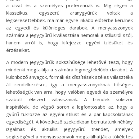
a divat és a személyes preferenciák is. Míg régen a
klasszikus, egyszerű aranygyűrűk voltak a
legkeresettebbek, ma már egyre inkább előtérbe kerülnek
az egyedi és különleges darabok. A menyasszonyok
számára a jegygyűrű kiválasztása nemcsak a stílusról szól,
hanem arról is, hogy kifejezze egyéni ízlésüket és
érzéseiket.
A modern jegygyűrűk sokszínűsége lehetővé teszi, hogy
mindenki megtalálja a számára legmegfelelőbb darabot. A
különböző anyagok, formák és díszítések széles választéka
áll rendelkezésre, így a menyasszonyoknak bőséges
lehetőségük van arra, hogy valóban egyedi és személyre
szabott ékszert válasszanak. A trendek sokszor
inspirálóak, de végső soron a legfontosabb az, hogy a
gyűrű tükrözze az egyéni stílust és a pár kapcsolatának
egyediségét. A következő szekciókban bemutatunk néhány
izgalmas és aktuális jegygyűrű trendet, amelyek
segítségével a menyasszonyok megtalálhatják a tökéletes