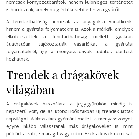
nemcsak környezetbarátok, hanem különleges történetet
is hordoznak, amely még értékesebbé teszi a gyűrűt.
A fenntarthatóság nemcsak az anyagokra vonatkozik,
hanem a gyártási folyamatokra is. Azok a márkák, amelyek
elkötelezettek a fenntarthatóság mellett, gyakran
átláthatóan tájékoztatják vásárlóikat a gyártási
folyamataikról, így a menyasszonyok tudatos döntést
hozhatnak.
Trendek a drágakövek
világában
A drágakövek használata a jegygyűrűkön mindig is
népszerű volt, de az utóbbi időszakban új trendek láttak
napvilágot. A klasszikus gyémánt mellett a menyasszonyok
egyre inkább választanak más drágaköveket is, mint
például a zafír, smaragd vagy rubin. Ezek a kövek nemcsak