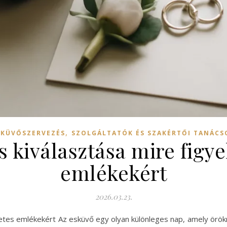
,
SKÜVŐSZERVEZÉS
SZOLGÁLTATÓK ÉS SZAKÉRTŐI TANÁCS
s kiválasztása mire figyel
emlékekért
2026.03.23.
kéletes emlékekért Az esküvő egy olyan különleges nap, amely ö