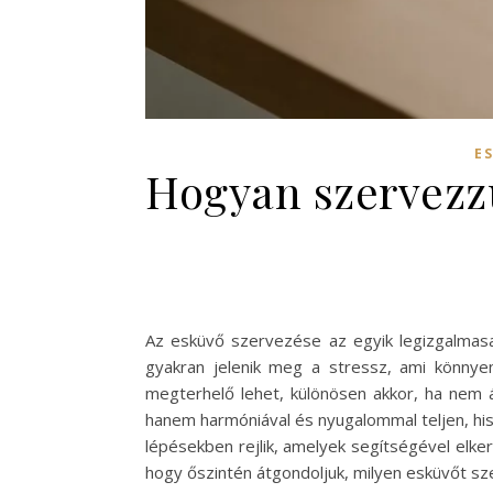
E
Hogyan szervezzü
Az esküvő szervezése az egyik legizgalmasa
gyakran jelenik meg a stressz, ami könnye
megterhelő lehet, különösen akkor, ha nem á
hanem harmóniával és nyugalommal teljen, his
lépésekben rejlik, amelyek segítségével elker
hogy őszintén átgondoljuk, milyen esküvőt s