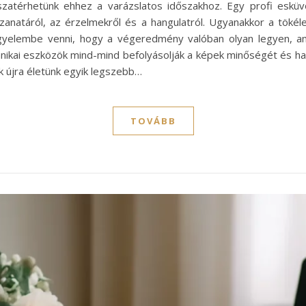
sszatérhetünk ehhez a varázslatos időszakhoz. Egy profi esk
anatáról, az érzelmekről és a hangulatról. Ugyanakkor a töké
igyelembe venni, hogy a végeredmény valóban olyan legyen, am
echnikai eszközök mind-mind befolyásolják a képek minőségét és 
ük újra életünk egyik legszebb…
TOVÁBB