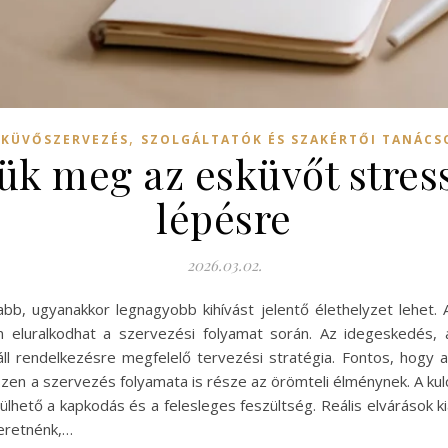
,
SKÜVŐSZERVEZÉS
SZOLGÁLTATÓK ÉS SZAKÉRTŐI TANÁCS
k meg az esküvőt stress
lépésre
2026.03.02.
bb, ugyanakkor legnagyobb kihívást jelentő élethelyzet lehet.
n eluralkodhat a szervezési folyamat során. Az idegeskedés
ll rendelkezésre megfelelő tervezési stratégia. Fontos, hogy a
zen a szervezés folyamata is része az örömteli élménynek. A kulc
ülhető a kapkodás és a felesleges feszültség. Reális elvárások ki
zeretnénk,…