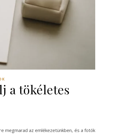
OK
j a tökéletes
rökre megmarad az emlékezetünkben, és a fotók