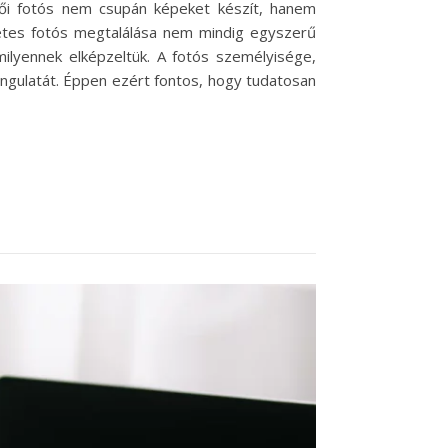
üvői fotós nem csupán képeket készít, hanem
letes fotós megtalálása nem mindig egyszerű
ilyennek elképzeltük. A fotós személyisége,
hangulatát. Éppen ezért fontos, hogy tudatosan