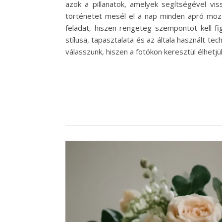
azok a pillanatok, amelyek segítségével vi
történetet mesél el a nap minden apró mozz
feladat, hiszen rengeteg szempontot kell f
stílusa, tapasztalata és az általa használt t
válasszunk, hiszen a fotókon keresztül élhetj