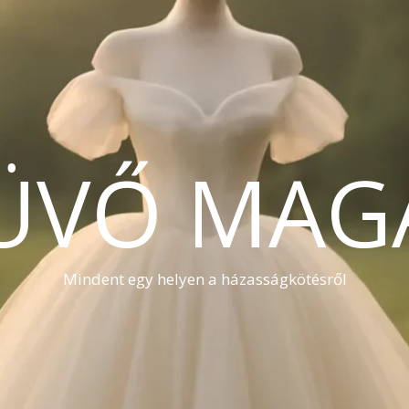
ÜVŐ MAG
Mindent egy helyen a házasságkötésről