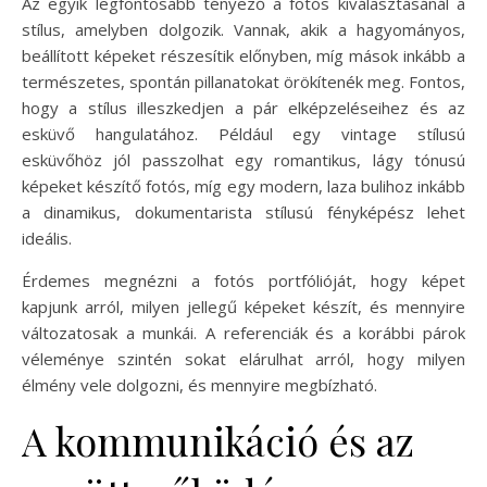
Az egyik legfontosabb tényező a fotós kiválasztásánál a
stílus, amelyben dolgozik. Vannak, akik a hagyományos,
beállított képeket részesítik előnyben, míg mások inkább a
természetes, spontán pillanatokat örökítenék meg. Fontos,
hogy a stílus illeszkedjen a pár elképzeléseihez és az
esküvő hangulatához. Például egy vintage stílusú
esküvőhöz jól passzolhat egy romantikus, lágy tónusú
képeket készítő fotós, míg egy modern, laza bulihoz inkább
a dinamikus, dokumentarista stílusú fényképész lehet
ideális.
Érdemes megnézni a fotós portfólióját, hogy képet
kapjunk arról, milyen jellegű képeket készít, és mennyire
változatosak a munkái. A referenciák és a korábbi párok
véleménye szintén sokat elárulhat arról, hogy milyen
élmény vele dolgozni, és mennyire megbízható.
A kommunikáció és az