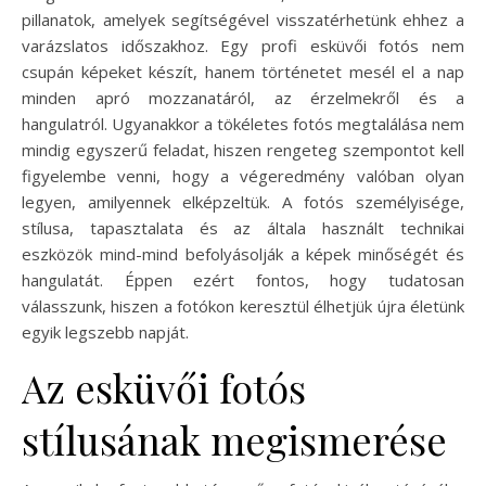
pillanatok, amelyek segítségével visszatérhetünk ehhez a
varázslatos időszakhoz. Egy profi esküvői fotós nem
csupán képeket készít, hanem történetet mesél el a nap
minden apró mozzanatáról, az érzelmekről és a
hangulatról. Ugyanakkor a tökéletes fotós megtalálása nem
mindig egyszerű feladat, hiszen rengeteg szempontot kell
figyelembe venni, hogy a végeredmény valóban olyan
legyen, amilyennek elképzeltük. A fotós személyisége,
stílusa, tapasztalata és az általa használt technikai
eszközök mind-mind befolyásolják a képek minőségét és
hangulatát. Éppen ezért fontos, hogy tudatosan
válasszunk, hiszen a fotókon keresztül élhetjük újra életünk
egyik legszebb napját.
Az esküvői fotós
stílusának megismerése