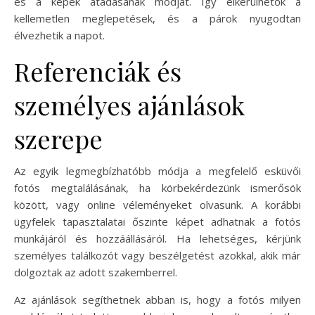
és a képek átadásának módját. Így elkerülhetők a
kellemetlen meglepetések, és a párok nyugodtan
élvezhetik a napot.
Referenciák és
személyes ajánlások
szerepe
Az egyik legmegbízhatóbb módja a megfelelő esküvői
fotós megtalálásának, ha körbekérdezünk ismerősök
között, vagy online véleményeket olvasunk. A korábbi
ügyfelek tapasztalatai őszinte képet adhatnak a fotós
munkájáról és hozzáállásáról. Ha lehetséges, kérjünk
személyes találkozót vagy beszélgetést azokkal, akik már
dolgoztak az adott szakemberrel.
Az ajánlások segíthetnek abban is, hogy a fotós milyen