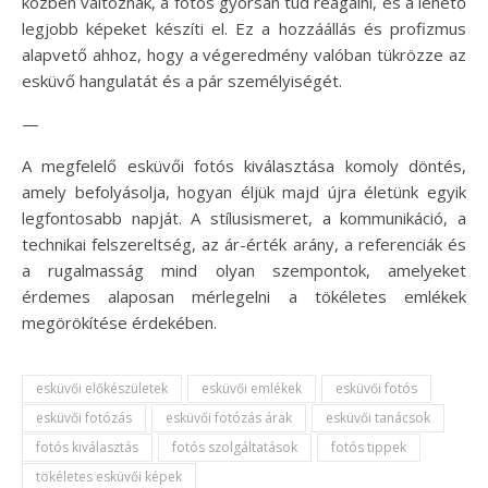
közben változnak, a fotós gyorsan tud reagálni, és a lehető
legjobb képeket készíti el. Ez a hozzáállás és profizmus
alapvető ahhoz, hogy a végeredmény valóban tükrözze az
esküvő hangulatát és a pár személyiségét.
—
A megfelelő esküvői fotós kiválasztása komoly döntés,
amely befolyásolja, hogyan éljük majd újra életünk egyik
legfontosabb napját. A stílusismeret, a kommunikáció, a
technikai felszereltség, az ár-érték arány, a referenciák és
a rugalmasság mind olyan szempontok, amelyeket
érdemes alaposan mérlegelni a tökéletes emlékek
megörökítése érdekében.
esküvői előkészületek
esküvői emlékek
esküvői fotós
esküvői fotózás
esküvői fotózás árak
esküvői tanácsok
fotós kiválasztás
fotós szolgáltatások
fotós tippek
tökéletes esküvői képek