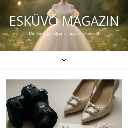
ESKÜVŐ MAGAZIN
Mindent egy helyen a házasságkötésről