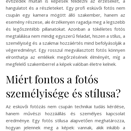
évtizedek múltán is képesek felidézni az érzéseket, a
hangulatot és a részleteket. Egy profi esküvői fotós nem
csupán egy kamera mögött álló szakember, hanem az
esemény részese, aki érzékenyen ragadja meg a legszebb
és legőszintébb pillanatokat. Azonban a tökéletes fotós
megtalálása nem mindig egyszerű feladat, hiszen a stílus, a
személyiség és a szakmai hozzáértés mind befolyásolják a
végeredményt. Egy rosszul megválasztott fotós könnyen
elronthatja az emlékek megőrzésének élményét, míg a
megfelelő szakemberrel a képek valóban életre kelnek.
Miért fontos a fotós
személyisége és stílusa?
Az esküvői fotózás nem csupán technikai tudás kérdése,
hanem művészi hozzáállás és személyes kapcsolat
eredménye. Egy fotós stílusa alapvetően meghatározza,
hogyan jelennek meg a képek: vannak, akik inkább a