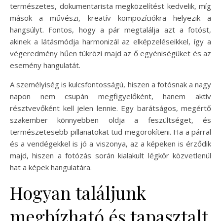
természetes, dokumentarista megközelítést kedvelik, míg
mások a művészi, kreatív kompozíciókra helyezik a
hangsúlyt. Fontos, hogy a pár megtalálja azt a fotóst,
akinek a látásmódja harmonizál az elképzeléseikkel, így a
végeredmény hűen tükrözi majd az ő egyéniségüket és az
esemény hangulatát.
A személyiség is kulcsfontosságú, hiszen a fotósnak a nagy
napon nem csupán megfigyelőként, hanem aktív
résztvevőként kell jelen lennie. Egy barátságos, megértő
szakember könnyebben oldja a feszültséget, és
természetesebb pillanatokat tud megörökíteni. Ha a párral
és a vendégekkel is jó a viszonya, az a képeken is érződik
majd, hiszen a fotózás során kialakult légkör közvetlenül
hat a képek hangulatára.
Hogyan találjunk
megbízható és tapasztalt