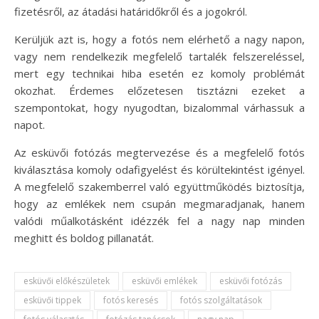
fizetésről, az átadási határidőkről és a jogokról.
Kerüljük azt is, hogy a fotós nem elérhető a nagy napon,
vagy nem rendelkezik megfelelő tartalék felszereléssel,
mert egy technikai hiba esetén ez komoly problémát
okozhat. Érdemes előzetesen tisztázni ezeket a
szempontokat, hogy nyugodtan, bizalommal várhassuk a
napot.
Az esküvői fotózás megtervezése és a megfelelő fotós
kiválasztása komoly odafigyelést és körültekintést igényel.
A megfelelő szakemberrel való együttműködés biztosítja,
hogy az emlékek nem csupán megmaradjanak, hanem
valódi műalkotásként idézzék fel a nagy nap minden
meghitt és boldog pillanatát.
esküvői előkészületek
esküvői emlékek
esküvői fotózás
esküvői tippek
fotós keresés
fotós szolgáltatások