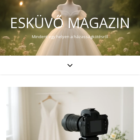
ESKÜVŐ MAGAZIN
Mindent egy helyen a házasságkötésről