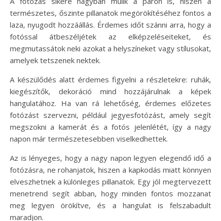
A fotózás sikere nagyban múlik a páron is, hiszen a
természetes, őszinte pillanatok megörökítéséhez fontos a
laza, nyugodt hozzáállás. Érdemes időt szánni arra, hogy a
fotóssal átbeszéljétek az elképzeléseiteket, és
megmutassátok neki azokat a helyszíneket vagy stílusokat,
amelyek tetszenek nektek.
A készülődés alatt érdemes figyelni a részletekre: ruhák,
kiegészítők, dekoráció mind hozzájárulnak a képek
hangulatához. Ha van rá lehetőség, érdemes előzetes
fotózást szervezni, például jegyesfotózást, amely segít
megszokni a kamerát és a fotós jelenlétét, így a nagy
napon már természetesebben viselkedhettek.
Az is lényeges, hogy a nagy napon legyen elegendő idő a
fotózásra, ne rohanjatok, hiszen a kapkodás miatt könnyen
elveszhetnek a különleges pillanatok. Egy jól megtervezett
menetrend segít abban, hogy minden fontos mozzanat
meg legyen örökítve, és a hangulat is felszabadult
maradjon.