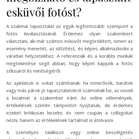
esküvői fotóst?
A szakmai tapasztalat az egyik legfontosabb szempont a
fotós kiválasztásánál. Érdemes olyan szakembert
választani, aki már számos esküvőt megörökített, ismeri az
esemény menetét, az időzítést, és képes alkalmazkodni a
váratlan helyzetekhez. A referenciák és a korábbi munkák
megtekintése segít abban, hogy képet kapjunk a fotós
stílusáról és minőségéről.
Az ajánlások is sokat számítanak: ha ismerősök, barátok
vagy más párok jó tapasztalatokról számolnak be, az növeli
a bizalmat a szakember iránt. Az online vélemények,
értékelések szintén támpontot nyújtanak, de érdemes
ezeket kritikusan kezelni, és nem csupán a csillagokat
nézni, hanem az értékelések tartalmát is átolvasni.
A személyes találkozó vagy online beszélgetés