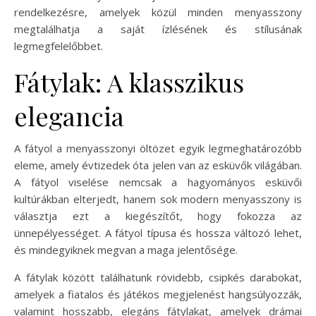
rendelkezésre, amelyek közül minden menyasszony
megtalálhatja a saját ízlésének és stílusának
legmegfelelőbbet.
Fátylak: A klasszikus
elegancia
A fátyol a menyasszonyi öltözet egyik legmeghatározóbb
eleme, amely évtizedek óta jelen van az esküvők világában.
A fátyol viselése nemcsak a hagyományos esküvői
kultúrákban elterjedt, hanem sok modern menyasszony is
választja ezt a kiegészítőt, hogy fokozza az
ünnepélyességet. A fátyol típusa és hossza változó lehet,
és mindegyiknek megvan a maga jelentősége.
A fátylak között találhatunk rövidebb, csipkés darabokat,
amelyek a fiatalos és játékos megjelenést hangsúlyozzák,
valamint hosszabb, elegáns fátylakat, amelyek drámai