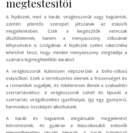
megtestesítői
A fejdíszek, mint a tiarák, virágkoszorúk vagy hajpántok,
szintén jelentős szerepet játszanak az esküvői
megjelenésben. Ezek a kiegészítők nemcsak
díszítőelemek, hanem a menyasszony stílusának
kifejezésére is szolgálnak. A fejdíszek széles választéka
lehetővé teszi, hogy minden menyasszony megtalálja a
számára legmegfelelőbb darabot.
A virágkoszorúk különösen népszerűek a boho-stílusú
esküvőkön. Ezek a természetes elemek a frissességet és
a romantikát sugallják, és tökéletesen illenek a szabadtéri
szertartásokhoz. A virágkoszorúk színét és típusát a
szertartás virágdíszeihez igazíthatjuk, így egy gyönyörű,
harmonikus összképet alkothatunk.
A tiarák és hajpántok elegánsabb megjelenést
kölcsönöznek, és gyakran a klasszikusabb esküvők
elengedhetetlen részét képezik. A tiarák különböző