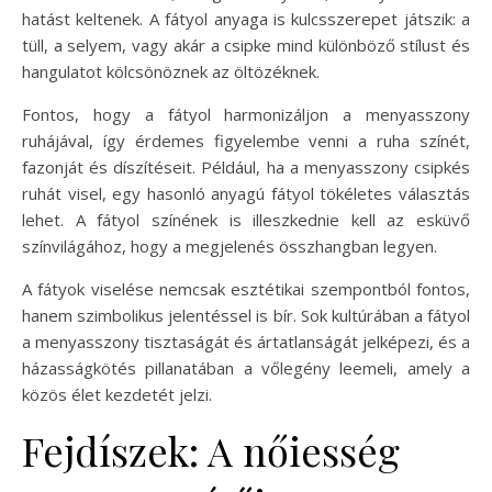
hatást keltenek. A fátyol anyaga is kulcsszerepet játszik: a
tüll, a selyem, vagy akár a csipke mind különböző stílust és
hangulatot kölcsönöznek az öltözéknek.
Fontos, hogy a fátyol harmonizáljon a menyasszony
ruhájával, így érdemes figyelembe venni a ruha színét,
fazonját és díszítéseit. Például, ha a menyasszony csipkés
ruhát visel, egy hasonló anyagú fátyol tökéletes választás
lehet. A fátyol színének is illeszkednie kell az esküvő
színvilágához, hogy a megjelenés összhangban legyen.
A fátyok viselése nemcsak esztétikai szempontból fontos,
hanem szimbolikus jelentéssel is bír. Sok kultúrában a fátyol
a menyasszony tisztaságát és ártatlanságát jelképezi, és a
házasságkötés pillanatában a vőlegény leemeli, amely a
közös élet kezdetét jelzi.
Fejdíszek: A nőiesség