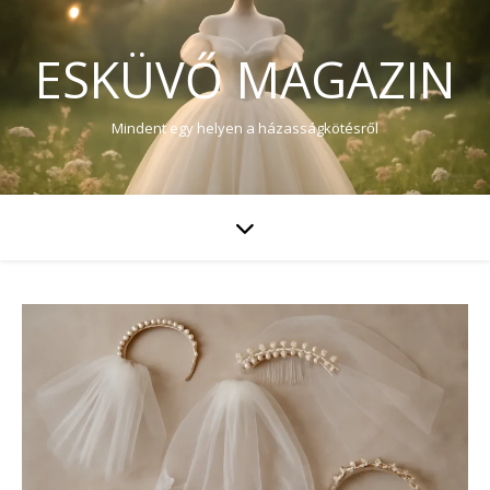
ESKÜVŐ MAGAZIN
Mindent egy helyen a házasságkötésről