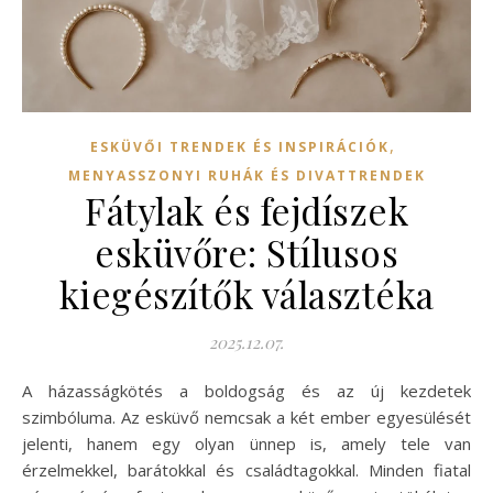
,
ESKÜVŐI TRENDEK ÉS INSPIRÁCIÓK
MENYASSZONYI RUHÁK ÉS DIVATTRENDEK
Fátylak és fejdíszek
esküvőre: Stílusos
kiegészítők választéka
2025.12.07.
A házasságkötés a boldogság és az új kezdetek
szimbóluma. Az esküvő nemcsak a két ember egyesülését
jelenti, hanem egy olyan ünnep is, amely tele van
érzelmekkel, barátokkal és családtagokkal. Minden fiatal