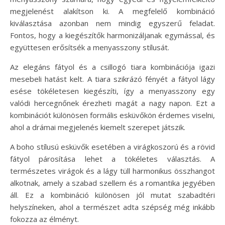
megjelenést alakítson ki. A megfelelő kombináció
kiválasztása azonban nem mindig egyszerű feladat.
Fontos, hogy a kiegészítők harmonizáljanak egymással, és
együttesen erősítsék a menyasszony stílusát.
Az elegáns fátyol és a csillogó tiara kombinációja igazi
mesebeli hatást kelt. A tiara szikrázó fényét a fátyol lágy
esése tökéletesen kiegészíti, így a menyasszony egy
valódi hercegnőnek érezheti magát a nagy napon. Ezt a
kombinációt különösen formális esküvőkön érdemes viselni,
ahol a drámai megjelenés kiemelt szerepet játszik.
A boho stílusú esküvők esetében a virágkoszorú és a rövid
fátyol párosítása lehet a tökéletes választás. A
természetes virágok és a lágy tüll harmonikus összhangot
alkotnak, amely a szabad szellem és a romantika jegyében
áll. Ez a kombináció különösen jól mutat szabadtéri
helyszíneken, ahol a természet adta szépség még inkább
fokozza az élményt.