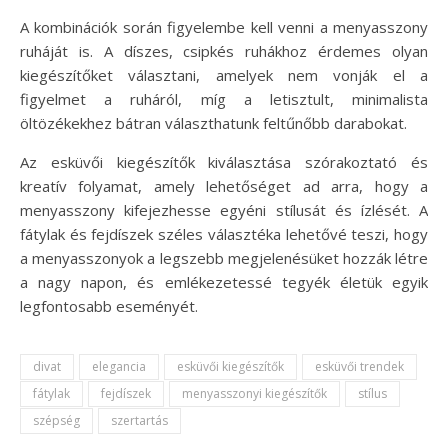
A kombinációk során figyelembe kell venni a menyasszony
ruháját is. A díszes, csipkés ruhákhoz érdemes olyan
kiegészítőket választani, amelyek nem vonják el a
figyelmet a ruháról, míg a letisztult, minimalista
öltözékekhez bátran választhatunk feltűnőbb darabokat.
Az esküvői kiegészítők kiválasztása szórakoztató és
kreatív folyamat, amely lehetőséget ad arra, hogy a
menyasszony kifejezhesse egyéni stílusát és ízlését. A
fátylak és fejdíszek széles választéka lehetővé teszi, hogy
a menyasszonyok a legszebb megjelenésüket hozzák létre
a nagy napon, és emlékezetessé tegyék életük egyik
legfontosabb eseményét.
divat
elegancia
esküvői kiegészítők
esküvői trendek
fátylak
fejdíszek
menyasszonyi kiegészítők
stílus
szépség
szertartás