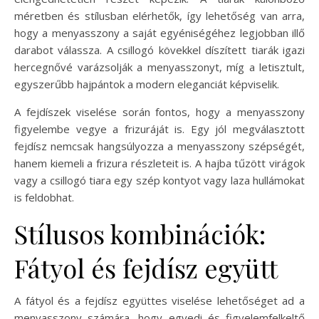
méretben és stílusban elérhetők, így lehetőség van arra,
hogy a menyasszony a saját egyéniségéhez legjobban illő
darabot válassza. A csillogó kövekkel díszített tiarák igazi
hercegnővé varázsolják a menyasszonyt, míg a letisztult,
egyszerűbb hajpántok a modern eleganciát képviselik.
A fejdíszek viselése során fontos, hogy a menyasszony
figyelembe vegye a frizuráját is. Egy jól megválasztott
fejdísz nemcsak hangsúlyozza a menyasszony szépségét,
hanem kiemeli a frizura részleteit is. A hajba tűzött virágok
vagy a csillogó tiara egy szép kontyot vagy laza hullámokat
is feldobhat.
Stílusos kombinációk:
Fátyol és fejdísz együtt
A fátyol és a fejdísz együttes viselése lehetőséget ad a
menyasszony számára, hogy egyedi és figyelemfelkeltő