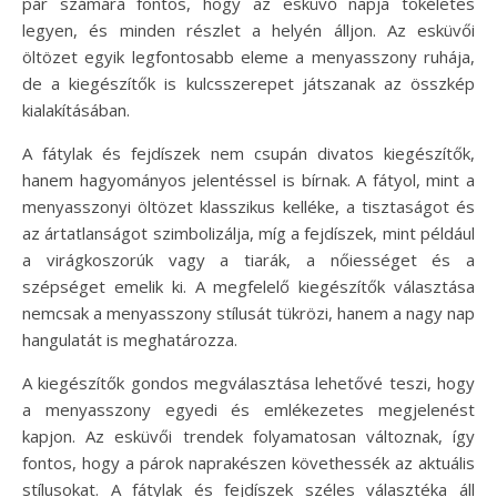
pár számára fontos, hogy az esküvő napja tökéletes
legyen, és minden részlet a helyén álljon. Az esküvői
öltözet egyik legfontosabb eleme a menyasszony ruhája,
de a kiegészítők is kulcsszerepet játszanak az összkép
kialakításában.
A fátylak és fejdíszek nem csupán divatos kiegészítők,
hanem hagyományos jelentéssel is bírnak. A fátyol, mint a
menyasszonyi öltözet klasszikus kelléke, a tisztaságot és
az ártatlanságot szimbolizálja, míg a fejdíszek, mint például
a virágkoszorúk vagy a tiarák, a nőiességet és a
szépséget emelik ki. A megfelelő kiegészítők választása
nemcsak a menyasszony stílusát tükrözi, hanem a nagy nap
hangulatát is meghatározza.
A kiegészítők gondos megválasztása lehetővé teszi, hogy
a menyasszony egyedi és emlékezetes megjelenést
kapjon. Az esküvői trendek folyamatosan változnak, így
fontos, hogy a párok naprakészen követhessék az aktuális
stílusokat. A fátylak és fejdíszek széles választéka áll