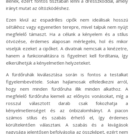
illenek, ezért fontos tisztában lenni a dresszkóddal, amely
irányt mutat az öltözködéshez.
Ezen kívül az espadrilles cipők nem ideálisak hosszú
sétákhoz vagy egyenetlen terepre, mivel talpuk nem nyújt
megfelelő támaszt. Ha a célunk a kényelem és a stílus
ötvözése, érdemes alaposan mérlegelni, hol és mikor
viseljük ezeket a cipőket. A divatnak nemcsak a kinézetre,
hanem a funkcionalitásra is figyelmet kell fordítania, így
elkerülhetjük a kényelmetlen helyzeteket.
A fürdőruhák kiválasztása során is fontos a testalkat
figyelembevétele. Sokan hajlamosak elfeledkezni arról,
hogy nem minden fürdőruha illik minden alkathoz. A
megfelelő fürdőruha kiemeli az előnyös vonásokat, míg a
rosszul választott darab csak fokozhatja a
kényelmetlenséget és az önbizalomhiányt. A piacon
számos stílus és szabás érhető el, így érdemes
körültekintően választani. A szabás és a kivágások
nagysága jelentősen befolyásolja az összképet, ezért nem