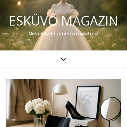
ESKÜVŐ MAGAZIN
Mindent egy helyen a házasságkötésről