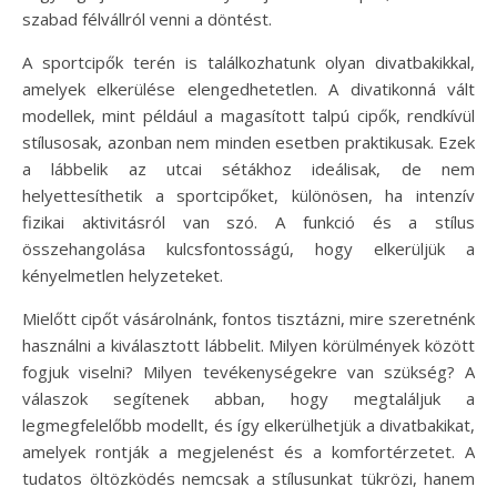
szabad félvállról venni a döntést.
A sportcipők terén is találkozhatunk olyan divatbakikkal,
amelyek elkerülése elengedhetetlen. A divatikonná vált
modellek, mint például a magasított talpú cipők, rendkívül
stílusosak, azonban nem minden esetben praktikusak. Ezek
a lábbelik az utcai sétákhoz ideálisak, de nem
helyettesíthetik a sportcipőket, különösen, ha intenzív
fizikai aktivitásról van szó. A funkció és a stílus
összehangolása kulcsfontosságú, hogy elkerüljük a
kényelmetlen helyzeteket.
Mielőtt cipőt vásárolnánk, fontos tisztázni, mire szeretnénk
használni a kiválasztott lábbelit. Milyen körülmények között
fogjuk viselni? Milyen tevékenységekre van szükség? A
válaszok segítenek abban, hogy megtaláljuk a
legmegfelelőbb modellt, és így elkerülhetjük a divatbakikat,
amelyek rontják a megjelenést és a komfortérzetet. A
tudatos öltözködés nemcsak a stílusunkat tükrözi, hanem