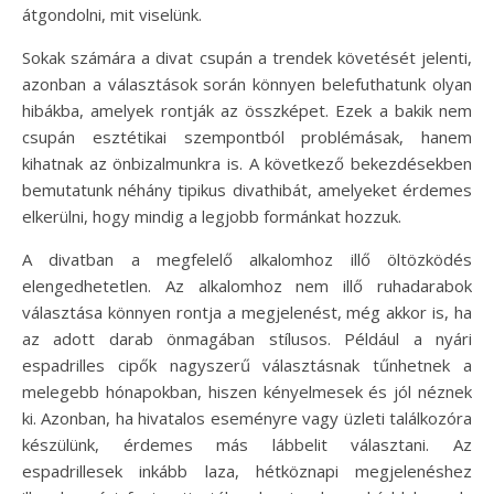
átgondolni, mit viselünk.
Sokak számára a divat csupán a trendek követését jelenti,
azonban a választások során könnyen belefuthatunk olyan
hibákba, amelyek rontják az összképet. Ezek a bakik nem
csupán esztétikai szempontból problémásak, hanem
kihatnak az önbizalmunkra is. A következő bekezdésekben
bemutatunk néhány tipikus divathibát, amelyeket érdemes
elkerülni, hogy mindig a legjobb formánkat hozzuk.
A divatban a megfelelő alkalomhoz illő öltözködés
elengedhetetlen. Az alkalomhoz nem illő ruhadarabok
választása könnyen rontja a megjelenést, még akkor is, ha
az adott darab önmagában stílusos. Például a nyári
espadrilles cipők nagyszerű választásnak tűnhetnek a
melegebb hónapokban, hiszen kényelmesek és jól néznek
ki. Azonban, ha hivatalos eseményre vagy üzleti találkozóra
készülünk, érdemes más lábbelit választani. Az
espadrillesek inkább laza, hétköznapi megjelenéshez