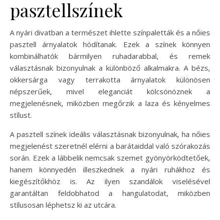
pasztellszínek
A nyári divatban a természet ihlette színpaletták és a nőies
pasztell árnyalatok hódítanak. Ezek a színek könnyen
kombinálhatók bármilyen ruhadarabbal, és remek
választásnak bizonyulnak a különböző alkalmakra. A bézs,
okkersárga vagy terrakotta árnyalatok különösen
népszerűek, mivel eleganciát kölcsönöznek a
megjelenésnek, miközben megőrzik a laza és kényelmes
stílust.
A pasztell színek ideális választásnak bizonyulnak, ha nőies
megjelenést szeretnél elérni a barátaiddal való szórakozás
során. Ezek a lábbelik nemcsak szemet gyönyörködtetőek,
hanem könnyedén illeszkednek a nyári ruhákhoz és
kiegészítőkhöz is. Az ilyen szandálok viselésével
garantáltan feldobhatod a hangulatodat, miközben
stílusosan léphetsz ki az utcára.