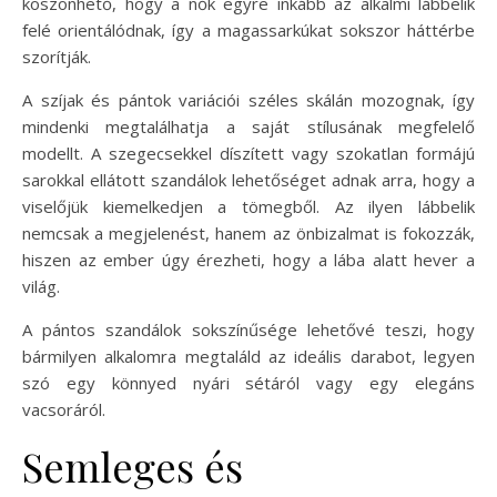
köszönhető, hogy a nők egyre inkább az alkalmi lábbelik
felé orientálódnak, így a magassarkúkat sokszor háttérbe
szorítják.
A szíjak és pántok variációi széles skálán mozognak, így
mindenki megtalálhatja a saját stílusának megfelelő
modellt. A szegecsekkel díszített vagy szokatlan formájú
sarokkal ellátott szandálok lehetőséget adnak arra, hogy a
viselőjük kiemelkedjen a tömegből. Az ilyen lábbelik
nemcsak a megjelenést, hanem az önbizalmat is fokozzák,
hiszen az ember úgy érezheti, hogy a lába alatt hever a
világ.
A pántos szandálok sokszínűsége lehetővé teszi, hogy
bármilyen alkalomra megtaláld az ideális darabot, legyen
szó egy könnyed nyári sétáról vagy egy elegáns
vacsoráról.
Semleges és