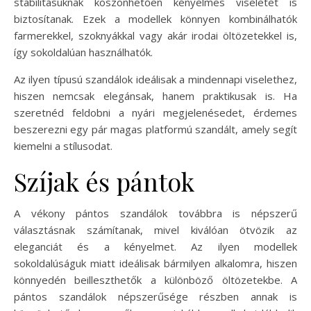
stabilitásuknak köszönhetően kényelmes viseletet is
biztosítanak. Ezek a modellek könnyen kombinálhatók
farmerekkel, szoknyákkal vagy akár irodai öltözetekkel is,
így sokoldalúan használhatók.
Az ilyen típusú szandálok ideálisak a mindennapi viselethez,
hiszen nemcsak elegánsak, hanem praktikusak is. Ha
szeretnéd feldobni a nyári megjelenésedet, érdemes
beszerezni egy pár magas platformú szandált, amely segít
kiemelni a stílusodat.
Szíjak és pántok
A vékony pántos szandálok továbbra is népszerű
választásnak számítanak, mivel kiválóan ötvözik az
eleganciát és a kényelmet. Az ilyen modellek
sokoldalúságuk miatt ideálisak bármilyen alkalomra, hiszen
könnyedén beilleszthetők a különböző öltözetekbe. A
pántos szandálok népszerűsége részben annak is