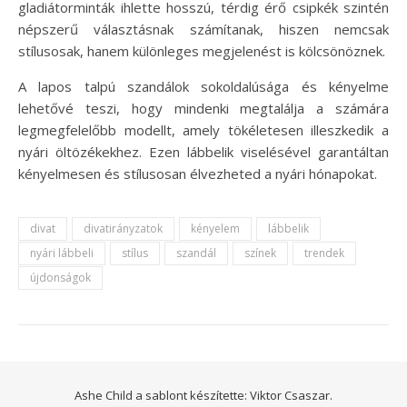
gladiátorminták ihlette hosszú, térdig érő csipkék szintén
népszerű választásnak számítanak, hiszen nemcsak
stílusosak, hanem különleges megjelenést is kölcsönöznek.
A lapos talpú szandálok sokoldalúsága és kényelme
lehetővé teszi, hogy mindenki megtalálja a számára
legmegfelelőbb modellt, amely tökéletesen illeszkedik a
nyári öltözékekhez. Ezen lábbelik viselésével garantáltan
kényelmesen és stílusosan élvezheted a nyári hónapokat.
divat
divatirányzatok
kényelem
lábbelik
nyári lábbeli
stílus
szandál
színek
trendek
újdonságok
Ashe Child a sablont készítette:
Viktor Csaszar.