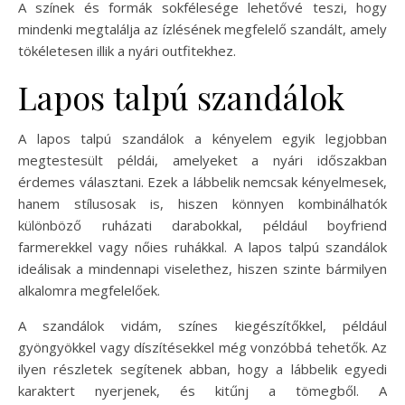
A színek és formák sokfélesége lehetővé teszi, hogy
mindenki megtalálja az ízlésének megfelelő szandált, amely
tökéletesen illik a nyári outfitekhez.
Lapos talpú szandálok
A lapos talpú szandálok a kényelem egyik legjobban
megtestesült példái, amelyeket a nyári időszakban
érdemes választani. Ezek a lábbelik nemcsak kényelmesek,
hanem stílusosak is, hiszen könnyen kombinálhatók
különböző ruházati darabokkal, például boyfriend
farmerekkel vagy nőies ruhákkal. A lapos talpú szandálok
ideálisak a mindennapi viselethez, hiszen szinte bármilyen
alkalomra megfelelőek.
A szandálok vidám, színes kiegészítőkkel, például
gyöngyökkel vagy díszítésekkel még vonzóbbá tehetők. Az
ilyen részletek segítenek abban, hogy a lábbelik egyedi
karaktert nyerjenek, és kitűnj a tömegből. A