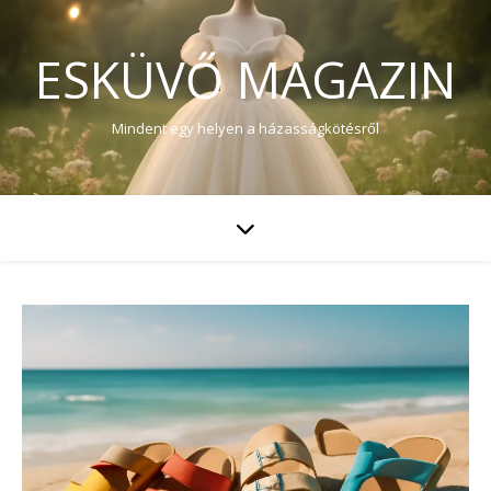
ESKÜVŐ MAGAZIN
Mindent egy helyen a házasságkötésről