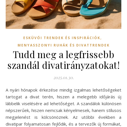
,
ESKÜVŐI TRENDEK ÉS INSPIRÁCIÓK
MENYASSZONYI RUHÁK ÉS DIVATTRENDEK
Tudd meg a legfrissebb
szandál divatirányzatokat!
2025.01.30.
A nyári hónapok érkezése mindig izgalmas lehetőségeket
tartogat a divat terén, hiszen a melegebb időjárás új
lábbelik viselésére ad lehetőséget. A szandálok különösen
népszerűek, hiszen nemcsak kényelmesek, hanem stílusos
megjelenést is kölcsönöznek. Az utóbbi években a
divatipar folyamatosan fejlődik, és a tervezők új formákat,