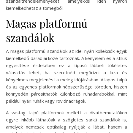
szandáltrendeleményeket, amelyekkel idén nyáron
kiemelkedhetsz a tömegből.
Magas platformú
szandálok
A magas platformú szandálok az idei nyári kollekciók egyik
kiemelkedő darabjai közé tartoznak. A kényelem és a stílus
egyesítése érdekében ez a típusú lábbeli tökéletes
választás lehet, ha szeretnéd megőrizni a laza és
kényelmes megjelenést a meleg időjárásban. A lapos talpú
és az egyenes platformok népszerűsége töretlen, hiszen
könnyedén párosíthatók különböző ruhadarabokkal, mint
például nyári ruhák vagy rövidnadrágok.
A vastag talpú platformok mellett a divatbemutatókon
egyre inkább láthatóak a szögletes sarkú szandálok is,
amelyek nemcsak optikailag nyújtják a lábat, hanem a