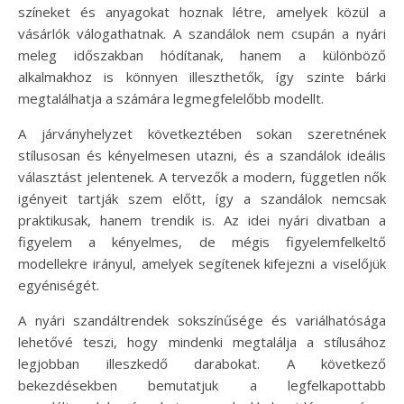
színeket és anyagokat hoznak létre, amelyek közül a
vásárlók válogathatnak. A szandálok nem csupán a nyári
meleg időszakban hódítanak, hanem a különböző
alkalmakhoz is könnyen illeszthetők, így szinte bárki
megtalálhatja a számára legmegfelelőbb modellt.
A járványhelyzet következtében sokan szeretnének
stílusosan és kényelmesen utazni, és a szandálok ideális
választást jelentenek. A tervezők a modern, független nők
igényeit tartják szem előtt, így a szandálok nemcsak
praktikusak, hanem trendik is. Az idei nyári divatban a
figyelem a kényelmes, de mégis figyelemfelkeltő
modellekre irányul, amelyek segítenek kifejezni a viselőjük
egyéniségét.
A nyári szandáltrendek sokszínűsége és variálhatósága
lehetővé teszi, hogy mindenki megtalálja a stílusához
legjobban illeszkedő darabokat. A következő
bekezdésekben bemutatjuk a legfelkapottabb