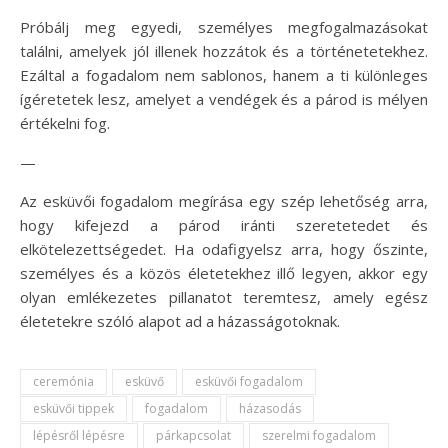
Próbálj meg egyedi, személyes megfogalmazásokat
találni, amelyek jól illenek hozzátok és a történetetekhez.
Ezáltal a fogadalom nem sablonos, hanem a ti különleges
ígéretetek lesz, amelyet a vendégek és a párod is mélyen
értékelni fog.
—
Az esküvői fogadalom megírása egy szép lehetőség arra,
hogy kifejezd a párod iránti szeretetedet és
elkötelezettségedet. Ha odafigyelsz arra, hogy őszinte,
személyes és a közös életetekhez illő legyen, akkor egy
olyan emlékezetes pillanatot teremtesz, amely egész
életetekre szóló alapot ad a házasságotoknak.
ceremónia
esküvő
esküvői fogadalom
esküvői tippek
fogadalom
házasodás
lépésről lépésre
párkapcsolat
szerelmi fogadalom