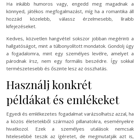
Ha inkább humoros vagy, engedd meg magadnak a
könnyed, játékos megfogalmazást, míg ha a romantika áll
hozzád közelebb, válassz érzelmesebb, líraibb
kifejezéseket.
Kedves, közvetlen hangvétel sokszor jobban megérinti a
hallgatóságot, mint a túlbonyolított mondatok. Gondolj úgy
a fogadalomra, mint egy személyes levélre, amelyet a
párodnak írsz, nem egy formális beszédre. Így sokkal
természetesebb és őszinte lesz az összhatás.
Használj konkrét
példákat és emlékeket
Egyedi és emlékezetes fogadalmat varázsolhatsz azzal, ha
a közös életetekből származó pillanatokra, eseményekre
hivatkozol. Ezek a személyes utalások nemcsak
hitelesebbé teszik az ígéretet, de megmutatják azt is,