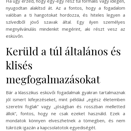
Ha úgy érzed, hogy egy-egy rész túl formális vagy idegen,
nyugodtan alakítsd át. Az a fontos, hogy a fogadalom
valóban a ti hangotokat hordozza, és hiteles legyen a
szívedből jövő szavak által. Egy ilyen személyes
megnyilvánulás mindenkit megérint, aki részt vesz az
esküvőn.
Kerüld a túl általános és
klisés
megfogalmazásokat
Bár a klasszikus esküvői fogadalmak gyakran tartalmaznak
jól ismert kifejezéseket, mint például „egész életemben
szeretni foglak” vagy „jóságban és rosszban melletted
állok”, fontos, hogy ne csak ezeket használd. Ezek a
mondatok könnyen elveszhetnek a tömegben, és nem
tükrözik igazán a kapcsolatotok egyediségét.