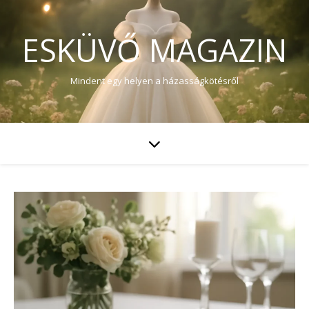
ESKÜVŐ MAGAZIN
Mindent egy helyen a házasságkötésről