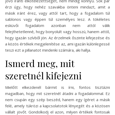
jövő iránti elkötelezettséget, nem mindig könnyű. Sok pár
érzi úgy, hogy nehéz szavakba önteni mindazt, amit a
másik iránt érez, vagy attól tart, hogy a fogadalom túl
sablonos vagy éppen túl személyes lesz. A tökéletes
esküvői fogadalom azonban nem attól válik
felejthetetlenné, hogy bonyolult vagy hosszú, hanem attól,
hogy igazán szívből jön. Az érzelmek őszinte kifejezése és
a közös értékek megjelenítése az, ami igazán különlegessé
teszi ezt a pillanatot mindenki számára, aki hallja.
Ismerd meg, mit
szeretnél kifejezni
Mielőtt elkezdenél bármit is írni, fontos tisztázni
magadban, hogy mit szeretnél átadni a fogadalommal. Ez
nem csupán egy szép beszéd, hanem egy ígéret a másik
felé, amely tükrözi a kapcsolatotok lényegét és a közösen
vállalt jövőt. Gondolkodj el azon, milyen értékek fontosak