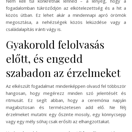
Nem kell túl konkrétnak lenned – a lényeg, hogy a
fogadalomban tükröződjön az elkötelezettség és a hit a
közös útban. Ez lehet akár a mindennapi apró örömök
megosztása, a nehézségek közös leküzdése vagy a
családalapítás iránti vágy is.
Gyakorold felolvasás
előtt, és engedd
szabadon az érzelmeket
Az elkészült fogadalmat mindenképpen olvasd fel többször
hangosan, hogy megérezz minden szó jelentését és
ritmusát. Ez segít abban, hogy a ceremónia napján
magabiztosan és természetesen add elő. Ne félj
érzelmeket mutatni: egy őszinte mosoly, egy könnycsepp
vagy egy mély sóhaj csak erősíti az elhangzottakat.