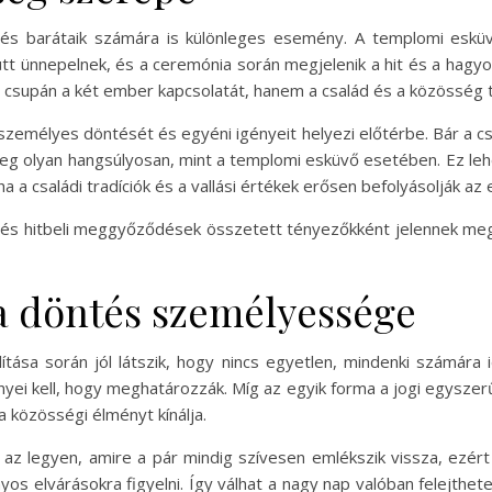
és barátaik számára is különleges esemény. A templomi esküv
yütt ünnepelnek, és a ceremónia során megjelenik a hit és a ha
csupán a két ember kapcsolatát, hanem a család és a közösség tá
személyes döntését és egyéni igényeit helyezi előtérbe. Bár a cs
meg olyan hangsúlyosan, mint a templomi esküvő esetében. Ez lehe
a a családi tradíciók és a vallási értékek erősen befolyásolják az
 és hitbeli meggyőződések összetett tényezőkként jelennek me
 a döntés személyessége
tása során jól látszik, hogy nincs egyetlen, mindenki számára i
yei kell, hogy meghatározzák. Míg az egyik forma a jogi egysze
a közösségi élményt kínálja.
 az legyen, amire a pár mindig szívesen emlékszik vissza, ezé
 elvárásokra figyelni. Így válhat a nagy nap valóban felejthetet