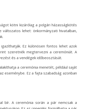
ágot kötni kizárólag a polgári házasságkötés
 változatos lehet: önkormányzati hivatalban,
k.
igazíthatják. Ez különösen fontos lehet azok
erint szeretnék megtervezni a ceremóniát. A
rvezést és a vendégek időbeosztását.
lakíthatja a ceremónia menetét, például saját
k az eseménybe. Ez a fajta szabadság azonban
al bír. A ceremónia során a pár nemcsak a
spektusokon. Ez az ünneplés formálhatja a pár