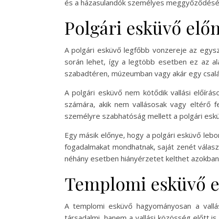
és a házasulandók személyes meggyőződésé
Polgári esküvő előn
A polgári esküvő legfőbb vonzereje az egysz
során lehet, így a legtöbb esetben ez az al
szabadtéren, múzeumban vagy akár egy család
A polgári esküvő nem kötődik vallási előírá
számára, akik nem vallásosak vagy eltérő f
személyre szabhatóság mellett a polgári eskü
Egy másik előnye, hogy a polgári esküvő lebo
fogadalmakat mondhatnak, saját zenét válasz
néhány esetben hiányérzetet kelthet azokban
Templomi esküvő el
A templomi esküvő hagyományosan a vallás
társadalmi, hanem a vallási közösség előtt i