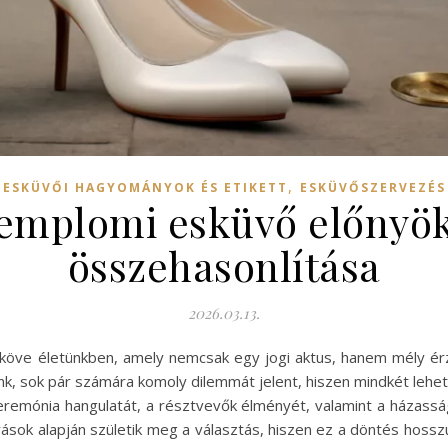
,
ESKÜVŐI HAGYOMÁNYOK ÉS ETIKETT
ESKÜVŐSZERVEZÉS
templomi esküvő előnyö
összehasonlítása
2026.03.13.
ve életünkben, amely nemcsak egy jogi aktus, hanem mély érzelm
, sok pár számára komoly dilemmát jelent, hiszen mindkét lehető
eremónia hangulatát, a résztvevők élményét, valamint a házasság
ások alapján születik meg a választás, hiszen ez a döntés hossz