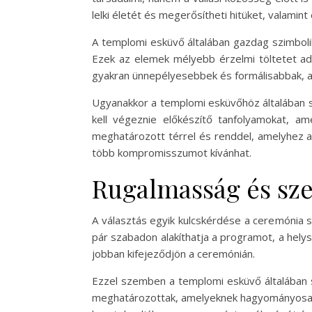
lelki életét és megerősítheti hitüket, valamin
A templomi esküvő általában gazdag szimboli
Ezek az elemek mélyebb érzelmi töltetet ad
gyakran ünnepélyesebbek és formálisabbak, 
Ugyanakkor a templomi esküvőhöz általában szi
kell végeznie előkészítő tanfolyamokat, a
meghatározott térrel és renddel, amelyhez a
több kompromisszumot kívánhat.
Rugalmasság és sz
A választás egyik kulcskérdése a ceremónia 
pár szabadon alakíthatja a programot, a hely
jobban kifejeződjön a ceremónián.
Ezzel szemben a templomi esküvő általában szi
meghatározottak, amelyeknek hagyományosan 