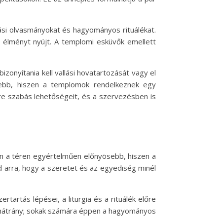
ási olvasmányokat és hagyományos rituálékat.
 élményt nyújt. A templomi esküvők emellett
zonyítania kell vallási hovatartozását vagy el
ttebb, hiszen a templomok rendelkeznek egy
re szabás lehetőségeit, és a szervezésben is
en a téren egyértelműen előnyösebb, hiszen a
d arra, hogy a szeretet és az egyediség minél
tartás lépései, a liturgia és a rituálék előre
 hátrány; sokak számára éppen a hagyományos