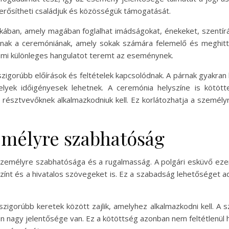
t erősítheti családjuk és közösségük támogatását.
kában, amely magában foglalhat imádságokat, énekeket, szentír
nak a ceremóniának, amely sokak számára felemelő és meghitt
ami különleges hangulatot teremt az eseménynek.
gorúbb előírások és feltételek kapcsolódnak. A párnak gyakran bi
melyek időigényesek lehetnek. A ceremónia helyszíne is kötö
 résztvevőknek alkalmazkodniuk kell. Ez korlátozhatja a személy
emélyre szabhatóság
személyre szabhatósága és a rugalmasság. A polgári esküvő ez
színt és a hivatalos szövegeket is. Ez a szabadság lehetőséget a
gorúbb keretek között zajlik, amelyhez alkalmazkodni kell. A szer
nagy jelentősége van. Ez a kötöttség azonban nem feltétlenül