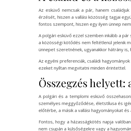
Az esküvő nemcsak a pár, hanem családjuk 
érzését, hiszen a vallási közösség tagjai eg
fontos szempont, hiszen egy ilyen ünnep nem 
A polgári esküvő ezzel szemben inkább a pár 
a közösségi kötődés nem feltétlenül jelenik 
ünnepet szeretnének, ugyanakkor hátrány is, h
Az egyéni preferenciák, családi hagyományok
ezeket nyíltan megvitatni minden érintettel.
Összegzés helyett:
A polgári és a templomi esküvő összehasonlí
személyes meggyőződése, életstílusa és igén
előtérbe, a másik a vallási hagyományokat és 
Fontos, hogy a házasságkötés napja valóban
nem csupán a külsőségekre vagy a hagyományos