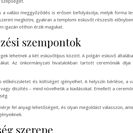
 szépségét.
a vallási meggyőződés is erősen befolyásolja, melyik forma lesz
 szerint megkötni, gyakran a templomi esküvőt részesíti előnyb
en igazán otthon érzik magukat.
ezési szempontok
gek lehetnek a két esküvőtípus között. A polgári esküvő általáb
ákat. Az önkormányzati hivatalokban tartott ceremóniák díja
lőkészületet és költséget igényelhet. A helyszín bérlése, a va
 vagy díszítés – mind növelhetik a kiadásokat. Emellett a cerem
ség.
mérje fel anyagi lehetőségeit, és olyan megoldást válasszon, ame
gényeiknek.
ség szerepe