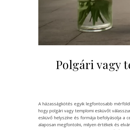
Polgári vagy 
A házasságkötés egyik legfontosabb mérföldkö
hogy polgári vagy templomi esküvőt válasszunk
esküvő helyszíne és formája befolyásolja a c
alaposan megfontolni, milyen értékek és elvár