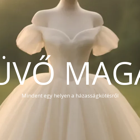
ÜVŐ MAG
Mindent egy helyen a házasságkötésről