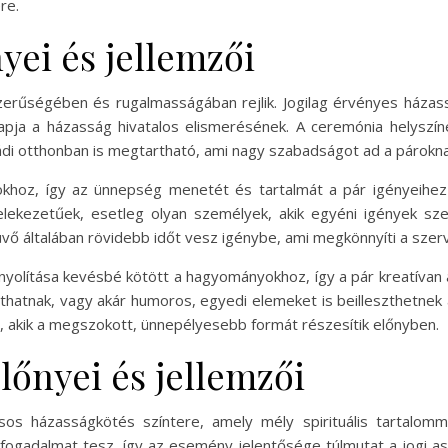
re.
yei és jellemzői
erűségében és rugalmasságában rejlik. Jogilag érvényes házass
apja a házasság hivatalos elismerésének. A ceremónia helyszíne
i otthonban is megtartható, ami nagy szabadságot ad a párokna
sokhoz, így az ünnepség menetét és tartalmát a pár igényeihez 
elekezetűek, esetleg olyan személyek, akik egyéni igények sz
vő általában rövidebb időt vesz igénybe, ami megkönnyíti a sze
nyolítása kevésbé kötött a hagyományokhoz, így a pár kreatívan a
thatnak, vagy akár humoros, egyedi elemeket is beilleszthetne
, akik a megszokott, ünnepélyesebb formát részesítik előnyben.
őnyei és jellemzői
os házasságkötés színtere, amely mély spirituális tartalomm
s fogadalmat tesz, így az esemény jelentősége túlmutat a jogi a