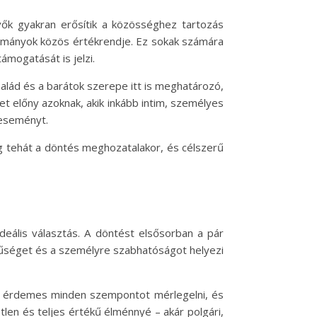
ők gyakran erősítik a közösséghez tartozás
gyományok közös értékrendje. Ez sokak számára
mogatását is jelzi.
alád és a barátok szerepe itt is meghatározó,
t előny azoknak, akik inkább intim, személyes
 eseményt.
g tehát a döntés meghozatalakor, és célszerű
deális választás. A döntést elsősorban a pár
rűséget és a személyre szabhatóságot helyezi
rt érdemes minden szempontot mérlegelni, és
len és teljes értékű élménnyé – akár polgári,