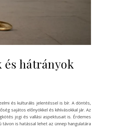
k és hátrányok
i és kulturális jelentéssel is bír. A döntés,
ség sajátos előnyökkel és kihívásokkal jár. Az
kötés jogi és vallási aspektusait is. Érdemes
ú távon is hatással lehet az ünnep hangulatára