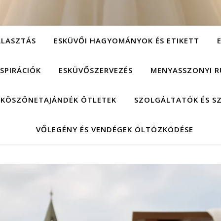
ÁLASZTÁS
ESKÜVŐI HAGYOMÁNYOK ÉS ETIKETT
NSPIRÁCIÓK
ESKÜVŐSZERVEZÉS
MENYASSZONYI R
 KÖSZÖNETAJÁNDÉK ÖTLETEK
SZOLGÁLTATÓK ÉS S
VŐLEGÉNY ÉS VENDÉGEK ÖLTÖZKÖDÉSE