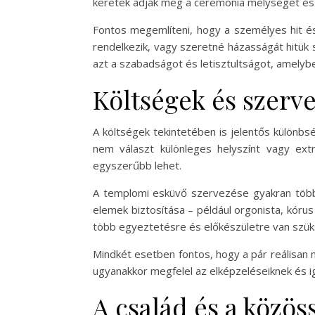
keretek adják meg a ceremónia mélységét és
Fontos megemlíteni, hogy a személyes hit és 
rendelkezik, vagy szeretné házasságát hitük
azt a szabadságot és letisztultságot, amelyb
Költségek és szerv
A költségek tekintetében is jelentős különbsé
nem választ különleges helyszínt vagy extr
egyszerűbb lehet.
A templomi esküvő szervezése gyakran több e
elemek biztosítása – például orgonista, kórus
több egyeztetésre és előkészületre van szük
Mindkét esetben fontos, hogy a pár reálisan 
ugyanakkor megfelel az elképzeléseiknek és i
A család és a közös