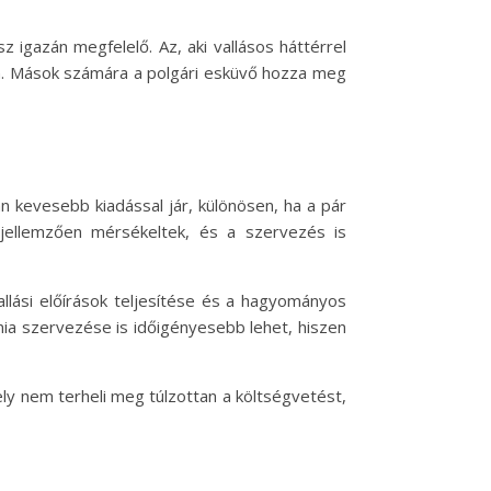
 igazán megfelelő. Az, aki vallásos háttérrel
en. Mások számára a polgári esküvő hozza meg
an kevesebb kiadással jár, különösen, ha a pár
i jellemzően mérsékeltek, és a szervezés is
llási előírások teljesítése és a hagyományos
ónia szervezése is időigényesebb lehet, hiszen
ly nem terheli meg túlzottan a költségvetést,