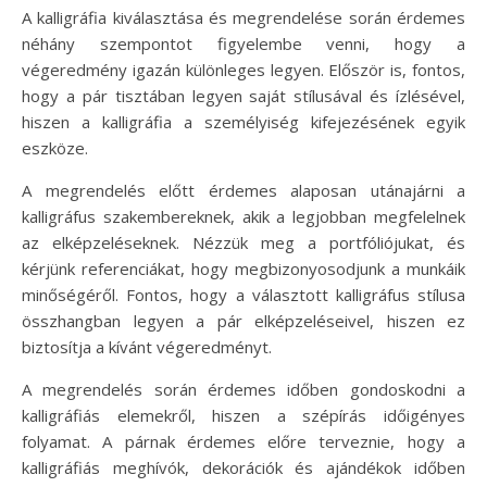
A kalligráfia kiválasztása és megrendelése során érdemes
néhány szempontot figyelembe venni, hogy a
végeredmény igazán különleges legyen. Először is, fontos,
hogy a pár tisztában legyen saját stílusával és ízlésével,
hiszen a kalligráfia a személyiség kifejezésének egyik
eszköze.
A megrendelés előtt érdemes alaposan utánajárni a
kalligráfus szakembereknek, akik a legjobban megfelelnek
az elképzeléseknek. Nézzük meg a portfóliójukat, és
kérjünk referenciákat, hogy megbizonyosodjunk a munkáik
minőségéről. Fontos, hogy a választott kalligráfus stílusa
összhangban legyen a pár elképzeléseivel, hiszen ez
biztosítja a kívánt végeredményt.
A megrendelés során érdemes időben gondoskodni a
kalligráfiás elemekről, hiszen a szépírás időigényes
folyamat. A párnak érdemes előre terveznie, hogy a
kalligráfiás meghívók, dekorációk és ajándékok időben