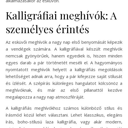
alkalmazásakor az esküvőn.
Kalligráfiai meghívók: A
személyes érintés
Az esküvői meghívók a nagy nap első benyomását képezik
a vendégek számára. A kalligráfiával készült meghívók
nemcsak gyönyörűek, hanem egyediek is, hiszen minden
egyes darab a pár történetét meséli el. A hagyományos
nyomtatott meghívók helyett a kalligráfiás megoldások
lehetőséget adnak arra, hogy a pár kifejezze saját stílusát
és ízlését. A szépírás különleges hangulatot kölcsönöz a
meghívóknak, és már az első pillanattól kezdve
megalapozza a nagy nap atmoszféráját.
A kalligráfiás meghívókhoz számos különböző stílus és
írásmód közül lehet választani. Lehet klasszikus, elegáns
írás, boho-stílusú laza kalligráfia, vagy akár modern,