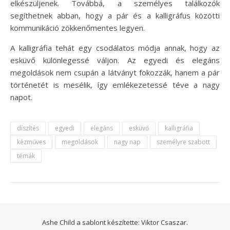
elkészüljenek. Továbbá, a személyes találkozók
segíthetnek abban, hogy a pár és a kalligráfus közötti
kommunikáció zökkenőmentes legyen.
A kalligráfia tehát egy csodálatos módja annak, hogy az
esküvő különlegessé váljon. Az egyedi és elegáns
megoldások nem csupán a látványt fokozzák, hanem a pár
történetét is mesélik, így emlékezetessé téve a nagy
napot.
díszítés
egyedi
elegáns
esküvő
kalligráfia
kézműves
megoldások
nagy nap
személyre szabott
témák
Ashe Child a sablont készítette:
Viktor Csaszar.