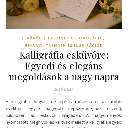
,
ESKÜVŐI HELYSZÍNEK ÉS DEKORÁCIÓ
ESKÜVŐI TRENDEK ÉS INSPIRÁCIÓK
Kalligráfia esküvőre:
Egyedi és elegáns
megoldások a nagy napra
2026.01.29.
A kalligráfia, vagyis a szépírás művészete, az utóbbi
években egyre nagyobb népszerűségnek örvend,
különösen az esküvők világában. A hagyományos,
nyomtatott meghívók és kártyák mellett a kalligráfia egyedi