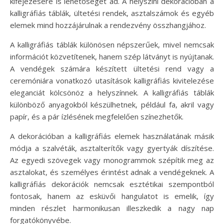
kifejezésére is lehetőséget ad. A helyszíni dekorációban a
kalligráfiás táblák, ültetési rendek, asztalszámok és egyéb
elemek mind hozzájárulnak a rendezvény összhangjához.
A kalligráfiás táblák különösen népszerűek, mivel nemcsak
információt közvetítenek, hanem szép látványt is nyújtanak.
A vendégek számára készített ültetési rend vagy a
ceremóniára vonatkozó utasítások kalligráfiás kivitelezése
eleganciát kölcsönöz a helyszínnek. A kalligráfiás táblák
különböző anyagokból készülhetnek, például fa, akril vagy
papír, és a pár ízlésének megfelelően színezhetők.
A dekorációban a kalligráfiás elemek használatának másik
módja a szalvéták, asztalterítők vagy gyertyák díszítése.
Az egyedi szövegek vagy monogrammok szépítik meg az
asztalokat, és személyes érintést adnak a vendégeknek. A
kalligráfiás dekorációk nemcsak esztétikai szempontból
fontosak, hanem az esküvői hangulatot is emelik, így
minden részlet harmonikusan illeszkedik a nagy nap
forgatókönyvébe.