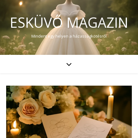
ESKÜVŐ MAGAZIN
Mindent egy helyen a házasságkötésről