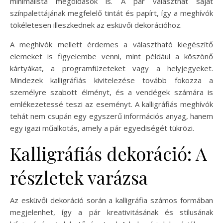
minimalista megoldások is. A pár választhat saját
színpalettájának megfelelő tintát és papírt, így a meghívók
tökéletesen illeszkednek az esküvői dekorációhoz.
A meghívók mellett érdemes a választható kiegészítő
elemeket is figyelembe venni, mint például a köszönő
kártyákat, a programfüzeteket vagy a helyjegyeket.
Mindezek kalligráfiás kivitelezése tovább fokozza a
személyre szabott élményt, és a vendégek számára is
emlékezetessé teszi az eseményt. A kalligráfiás meghívók
tehát nem csupán egy egyszerű információs anyag, hanem
egy igazi műalkotás, amely a pár egyediségét tükrözi.
Kalligráfiás dekoráció: A
részletek varázsa
Az esküvői dekoráció során a kalligráfia számos formában
megjelenhet, így a pár kreativitásának és stílusának