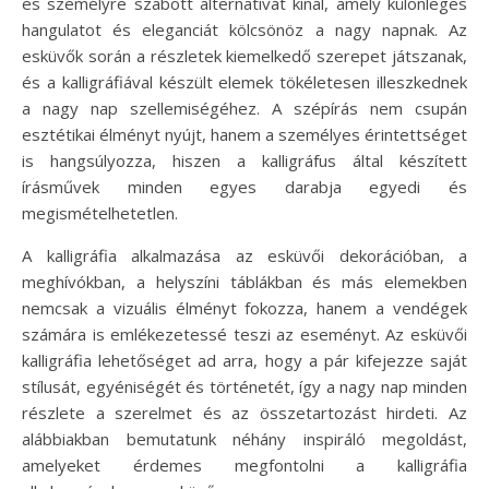
és személyre szabott alternatívát kínál, amely különleges
hangulatot és eleganciát kölcsönöz a nagy napnak. Az
esküvők során a részletek kiemelkedő szerepet játszanak,
és a kalligráfiával készült elemek tökéletesen illeszkednek
a nagy nap szellemiségéhez. A szépírás nem csupán
esztétikai élményt nyújt, hanem a személyes érintettséget
is hangsúlyozza, hiszen a kalligráfus által készített
írásművek minden egyes darabja egyedi és
megismételhetetlen.
A kalligráfia alkalmazása az esküvői dekorációban, a
meghívókban, a helyszíni táblákban és más elemekben
nemcsak a vizuális élményt fokozza, hanem a vendégek
számára is emlékezetessé teszi az eseményt. Az esküvői
kalligráfia lehetőséget ad arra, hogy a pár kifejezze saját
stílusát, egyéniségét és történetét, így a nagy nap minden
részlete a szerelmet és az összetartozást hirdeti. Az
alábbiakban bemutatunk néhány inspiráló megoldást,
amelyeket érdemes megfontolni a kalligráfia