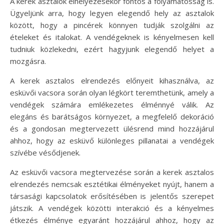
A kerek asztalok elhelyezésekor fontos a folyamatosság is.
Ügyeljünk arra, hogy legyen elegendő hely az asztalok
között, hogy a pincérek könnyen tudják szolgálni az
ételeket és italokat. A vendégeknek is kényelmesen kell
tudniuk közlekedni, ezért hagyjunk elegendő helyet a
mozgásra.
A kerek asztalos elrendezés előnyeit kihasználva, az
esküvői vacsora során olyan légkört teremthetünk, amely a
vendégek számára emlékezetes élménnyé válik. Az
elegáns és barátságos környezet, a megfelelő dekoráció
és a gondosan megtervezett ülésrend mind hozzájárul
ahhoz, hogy az esküvő különleges pillanatai a vendégek
szívébe vésődjenek.
Az esküvői vacsora megtervezése során a kerek asztalos
elrendezés nemcsak esztétikai élményeket nyújt, hanem a
társasági kapcsolatok erősítésében is jelentős szerepet
játszik. A vendégek közötti interakció és a kényelmes
étkezés élménye egyaránt hozzájárul ahhoz, hogy az