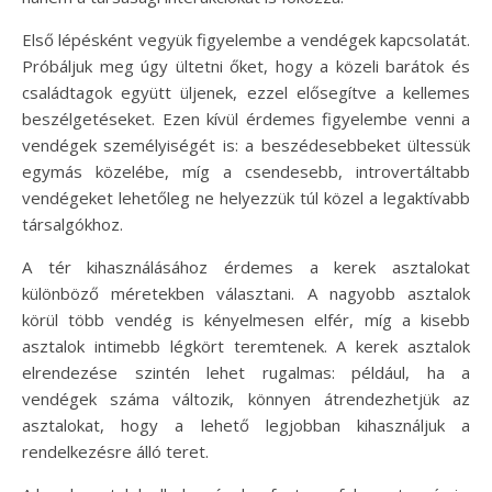
Első lépésként vegyük figyelembe a vendégek kapcsolatát.
Próbáljuk meg úgy ültetni őket, hogy a közeli barátok és
családtagok együtt üljenek, ezzel elősegítve a kellemes
beszélgetéseket. Ezen kívül érdemes figyelembe venni a
vendégek személyiségét is: a beszédesebbeket ültessük
egymás közelébe, míg a csendesebb, introvertáltabb
vendégeket lehetőleg ne helyezzük túl közel a legaktívabb
társalgókhoz.
A tér kihasználásához érdemes a kerek asztalokat
különböző méretekben választani. A nagyobb asztalok
körül több vendég is kényelmesen elfér, míg a kisebb
asztalok intimebb légkört teremtenek. A kerek asztalok
elrendezése szintén lehet rugalmas: például, ha a
vendégek száma változik, könnyen átrendezhetjük az
asztalokat, hogy a lehető legjobban kihasználjuk a
rendelkezésre álló teret.