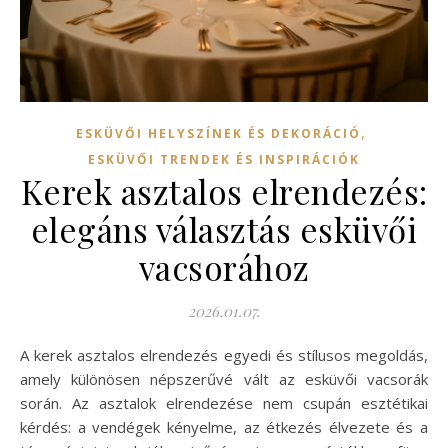
,
ESKÜVŐI HELYSZÍNEK ÉS DEKORÁCIÓ
ESKÜVŐI TRENDEK ÉS INSPIRÁCIÓK
Kerek asztalos elrendezés:
elegáns választás esküvői
vacsorához
2026.01.07.
A kerek asztalos elrendezés egyedi és stílusos megoldás,
amely különösen népszerűvé vált az esküvői vacsorák
során. Az asztalok elrendezése nem csupán esztétikai
kérdés: a vendégek kényelme, az étkezés élvezete és a