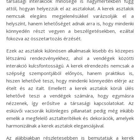
társasági interakciók minősége is nagymértékben függ
attól, hogyan helyezzük el az asztalokat. A kerek asztalok
nemcsak elegáns megjelenésükkel varázsolják el a
helyszínt, hanem lehetőséget adnak arra is, hogy mindenki
könnyedén részt vegyen a beszélgetésekben, ezáltal
fokozva az összetartozás érzését.
Ezek az asztalok különösen alkalmasak kisebb és közepes
létszámú rendezvényekhez, ahol a vendégek közötti
interakció kulcsfontosságú. A kerek elrendezés nemcsak a
szépség szempontjából előnyös, hanem praktikus is,
hiszen lehetővé teszi, hogy mindenki könnyedén elérje az
ételt és az italt. Emellett a kerek asztalok körüli ülés
lehetővé teszi a vendégek számára, hogy egymásra
nézzenek, így erősítve a társasági kapcsolatokat. Az
esküvői vacsorák különleges pillanatait pedig még inkább
emelik a megfelelő asztalterítékek és dekorációk, amelyek
harmonizálnak a kerek asztalok eleganciájával.
Az alábbiakban részletesebben is bemutatjuk a kerek