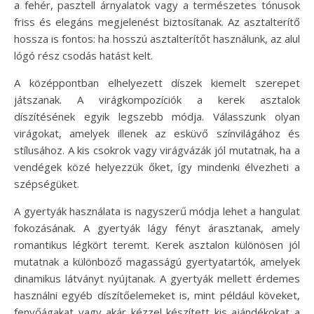
a fehér, pasztell árnyalatok vagy a természetes tónusok
friss és elegáns megjelenést biztosítanak. Az asztalterítő
hossza is fontos: ha hosszú asztalterítőt használunk, az alul
lógó rész csodás hatást kelt.
A középpontban elhelyezett díszek kiemelt szerepet
játszanak. A virágkompozíciók a kerek asztalok
díszítésének egyik legszebb módja. Válasszunk olyan
virágokat, amelyek illenek az esküvő színvilágához és
stílusához. A kis csokrok vagy virágvázák jól mutatnak, ha a
vendégek közé helyezzük őket, így mindenki élvezheti a
szépségüket.
A gyertyák használata is nagyszerű módja lehet a hangulat
fokozásának. A gyertyák lágy fényt árasztanak, amely
romantikus légkört teremt. Kerek asztalon különösen jól
mutatnak a különböző magasságú gyertyatartók, amelyek
dinamikus látványt nyújtanak. A gyertyák mellett érdemes
használni egyéb díszítőelemeket is, mint például köveket,
fenyőágakat vagy akár kézzel készített kis ajándékokat a