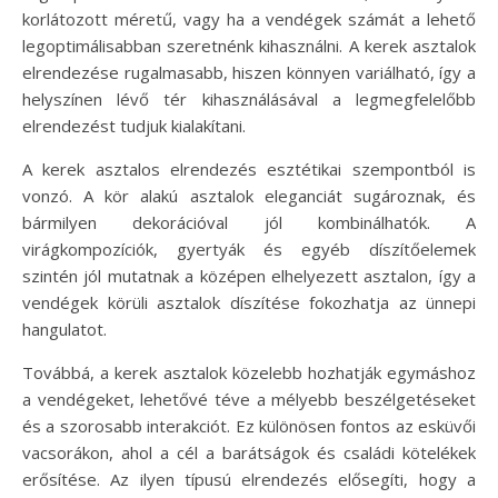
korlátozott méretű, vagy ha a vendégek számát a lehető
legoptimálisabban szeretnénk kihasználni. A kerek asztalok
elrendezése rugalmasabb, hiszen könnyen variálható, így a
helyszínen lévő tér kihasználásával a legmegfelelőbb
elrendezést tudjuk kialakítani.
A kerek asztalos elrendezés esztétikai szempontból is
vonzó. A kör alakú asztalok eleganciát sugároznak, és
bármilyen dekorációval jól kombinálhatók. A
virágkompozíciók, gyertyák és egyéb díszítőelemek
szintén jól mutatnak a középen elhelyezett asztalon, így a
vendégek körüli asztalok díszítése fokozhatja az ünnepi
hangulatot.
Továbbá, a kerek asztalok közelebb hozhatják egymáshoz
a vendégeket, lehetővé téve a mélyebb beszélgetéseket
és a szorosabb interakciót. Ez különösen fontos az esküvői
vacsorákon, ahol a cél a barátságok és családi kötelékek
erősítése. Az ilyen típusú elrendezés elősegíti, hogy a