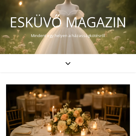
ESKÜVŐ MAGAZIN
Mindent egy helyen a házasságkötésről