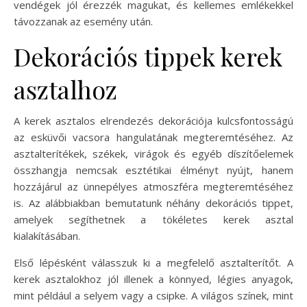
vendégek jól érezzék magukat, és kellemes emlékekkel
távozzanak az esemény után.
Dekorációs tippek kerek
asztalhoz
A kerek asztalos elrendezés dekorációja kulcsfontosságú
az esküvői vacsora hangulatának megteremtéséhez. Az
asztalterítékek, székek, virágok és egyéb díszítőelemek
összhangja nemcsak esztétikai élményt nyújt, hanem
hozzájárul az ünnepélyes atmoszféra megteremtéséhez
is. Az alábbiakban bemutatunk néhány dekorációs tippet,
amelyek segíthetnek a tökéletes kerek asztal
kialakításában.
Első lépésként válasszuk ki a megfelelő asztalterítőt. A
kerek asztalokhoz jól illenek a könnyed, légies anyagok,
mint például a selyem vagy a csipke. A világos színek, mint